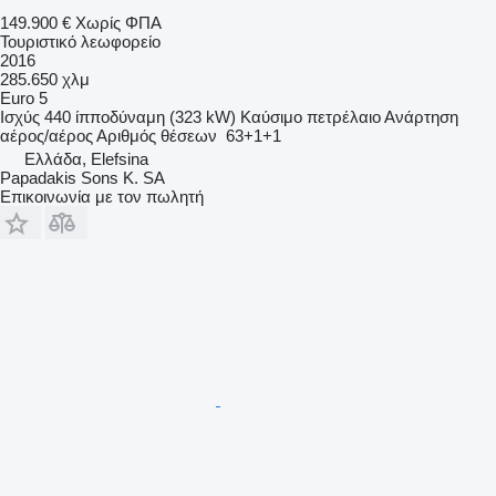
149.900 €
Χωρίς ΦΠΑ
Τουριστικό λεωφορείο
2016
285.650 χλμ
Euro 5
Ισχύς
440 ίπποδύναμη (323 kW)
Καύσιμο
πετρέλαιο
Ανάρτηση
αέρος/αέρος
Αριθμός θέσεων
63+1+1
Ελλάδα, Elefsina
Papadakis Sons K. SA
Επικοινωνία με τον πωλητή