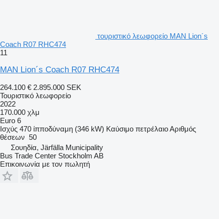
τουριστικό λεωφορείο MAN Lion´s
Coach R07 RHC474
11
MAN Lion´s Coach R07 RHC474
264.100 €
2.895.000 SEK
Τουριστικό λεωφορείο
2022
170.000 χλμ
Euro 6
Ισχύς
470 ίπποδύναμη (346 kW)
Καύσιμο
πετρέλαιο
Αριθμός
θέσεων
50
Σουηδία, Järfälla Municipality
Bus Trade Center Stockholm AB
Επικοινωνία με τον πωλητή