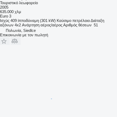
Τουριστικό λεωφορείο
2005
635.000 χλμ
Euro 3
Ισχύς
409 ίπποδύναμη (301 kW)
Καύσιμο
πετρέλαιο
Διάταξη
αξόνων
4x2
Ανάρτηση
αέρος/αέρος
Αριθμός θέσεων
51
Πολωνία, Siedlce
Επικοινωνία με τον πωλητή