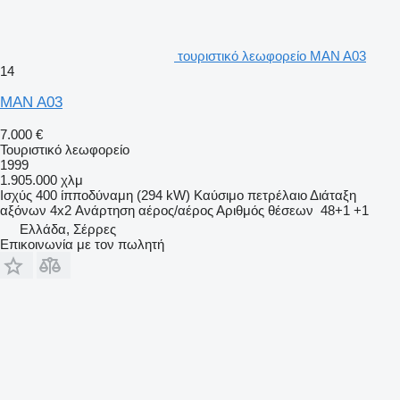
τουριστικό λεωφορείο MAN A03
14
MAN A03
7.000 €
Τουριστικό λεωφορείο
1999
1.905.000 χλμ
Ισχύς
400 ίπποδύναμη (294 kW)
Καύσιμο
πετρέλαιο
Διάταξη
αξόνων
4x2
Ανάρτηση
αέρος/αέρος
Αριθμός θέσεων
48+1 +1
Ελλάδα, Σέρρες
Επικοινωνία με τον πωλητή