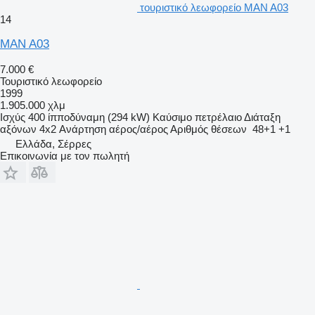
τουριστικό λεωφορείο MAN A03
14
MAN A03
7.000 €
Τουριστικό λεωφορείο
1999
1.905.000 χλμ
Ισχύς
400 ίπποδύναμη (294 kW)
Καύσιμο
πετρέλαιο
Διάταξη
αξόνων
4x2
Ανάρτηση
αέρος/αέρος
Αριθμός θέσεων
48+1 +1
Ελλάδα, Σέρρες
Επικοινωνία με τον πωλητή