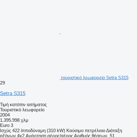
τουριστικό λεωφορείο Setra S315
29
Setra S315
Τιμή κατόπιν αιτήματος
Τουριστικό λεωφορείο
2004
1.395.998 χλμ
Euro 3
Ισχύς
422 ίπποδύναμη (310 kW)
Καύσιμο
πετρέλαιο
Διάταξη
αξόνων
4x2
Ανάρτηση
αέρος/αέρος
Αριθμός θέσεων
51