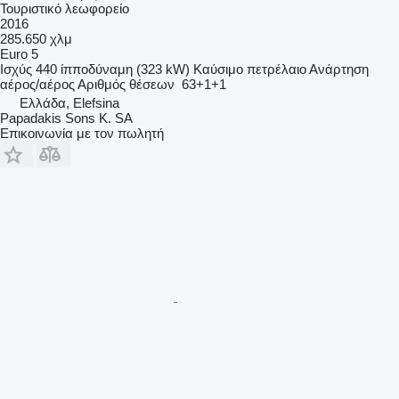
Τουριστικό λεωφορείο
2016
285.650 χλμ
Euro 5
Ισχύς
440 ίπποδύναμη (323 kW)
Καύσιμο
πετρέλαιο
Ανάρτηση
αέρος/αέρος
Αριθμός θέσεων
63+1+1
Ελλάδα, Elefsina
Papadakis Sons K. SA
Επικοινωνία με τον πωλητή