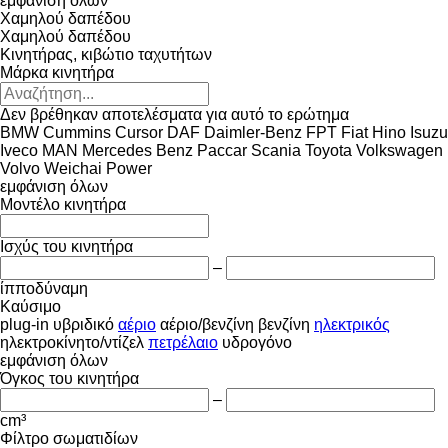
εμφάνιση όλων
Χαμηλού δαπέδου
Χαμηλού δαπέδου
Κινητήρας, κιβώτιο ταχυτήτων
Μάρκα κινητήρα
Δεν βρέθηκαν αποτελέσματα για αυτό το ερώτημα
BMW
Cummins
Cursor
DAF
Daimler-Benz
FPT
Fiat
Hino
Isuzu
Iveco
MAN
Mercedes Benz
Paccar
Scania
Toyota
Volkswagen
Volvo
Weichai Power
εμφάνιση όλων
Μοντέλο κινητήρα
Ισχύς του κινητήρα
–
ίπποδύναμη
Καύσιμο
plug-in υβριδικό
αέριο
αέριο/βενζίνη
βενζίνη
ηλεκτρικός
ηλεκτροκίνητο/ντίζελ
πετρέλαιο
υδρογόνο
εμφάνιση όλων
Όγκος του κινητήρα
–
cm³
Φίλτρο σωματιδίων