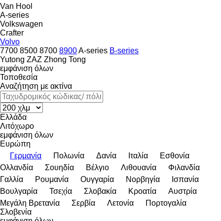
Van Hool
A-series
Volkswagen
Crafter
Volvo
7700
8500
8700
8900
A-series
B-series
Yutong
ZAZ
Zhong Tong
εμφάνιση όλων
Τοποθεσία
Αναζήτηση με ακτίνα
Ελλάδα
Λιτόχωρο
εμφάνιση όλων
Ευρώπη
Γερμανία
Πολωνία
Δανία
Ιταλία
Εσθονία
Ολλανδία
Σουηδία
Βέλγιο
Λιθουανία
Φιλανδία
Γαλλία
Ρουμανία
Ουγγαρία
Νορβηγία
Ισπανία
Βουλγαρία
Τσεχία
Σλοβακία
Κροατία
Αυστρία
Μεγάλη Βρετανία
Σερβία
Λετονία
Πορτογαλία
Σλοβενία
εμφάνιση όλων