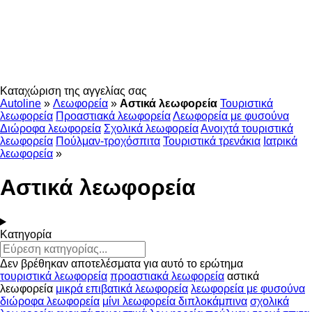
Καταχώριση της αγγελίας σας
Autoline
»
Λεωφορεία
»
Αστικά λεωφορεία
Τουριστικά
λεωφορεία
Προαστιακά λεωφορεία
Λεωφορεία με φυσούνα
Διώροφα λεωφορεία
Σχολικά λεωφορεία
Ανοιχτά τουριστικά
λεωφορεία
Πούλμαν-τροχόσπιτα
Τουριστικά τρενάκια
Ιατρικά
λεωφορεία
»
Αστικά λεωφορεία
Κατηγορία
Δεν βρέθηκαν αποτελέσματα για αυτό το ερώτημα
τουριστικά λεωφορεία
προαστιακά λεωφορεία
αστικά
λεωφορεία
μικρά επιβατικά λεωφορεία
λεωφορεία με φυσούνα
διώροφα λεωφορεία
μίνι λεωφορεία διπλοκάμπινα
σχολικά