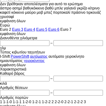
Δεν βρέθηκαν αποτελέσματα για αυτό το ερώτημα
άσπρο
ασημί
βαθυκόκκινο
βαθύ μπλε
γαλανό
γκρίζο
κίτρινο
καφετί
κόκκινο
μαύρο
μοβ
μπεζ
πορτοκαλί
πράσινο
τιρκουάζ
χρυσαφί
εμφάνιση όλων
Ευρώ
Euro 2
Euro 3
Euro 4
Euro 5
Euro 6
Euro 7
εμφάνιση όλων
Διανυθέντα χιλιόμετρα
–
χλμ
Τύπος κιβωτίου ταχυτήτων
I-Shift
PowerShift
αυτόματος
αυτόματο χειροκίνητο
ημιαυτόματος
χειροκίνητος
εμφάνιση όλων
Χαρακτηριστικά
Καθαρό βάρος
–
κιλά
Αριθμός θέσεων
–
Αριθμός πορτών
1
1-1-0
1-1-1
1-2-0
1-2-1
1-2-2
2
2-2-0
2-2-1
2-2-2
3