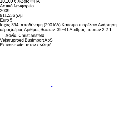
10.100 €
Χωρίς ΦΠΑ
Αστικό λεωφορείο
2009
911.536 χλμ
Euro 5
Ισχύς
394 ίπποδύναμη (290 kW)
Καύσιμο
πετρέλαιο
Ανάρτηση
αέρος/αέρος
Αριθμός θέσεων
35+41
Αριθμός πορτών
2-2-1
Δανία, Christiansfeld
Vejstruproed Busimport ApS
Επικοινωνία με τον πωλητή