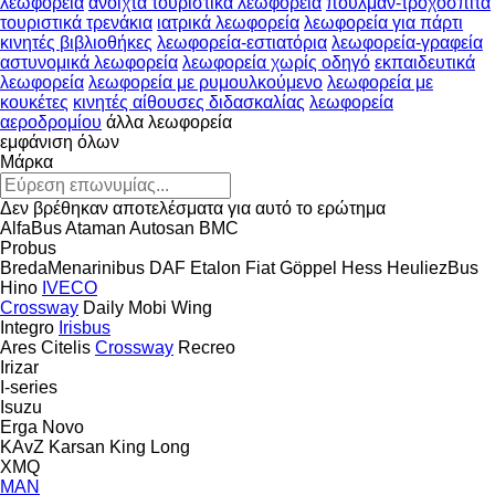
λεωφορεία
ανοιχτά τουριστικά λεωφορεία
πούλμαν-τροχόσπιτα
τουριστικά τρενάκια
ιατρικά λεωφορεία
λεωφορεία για πάρτι
κινητές βιβλιοθήκες
λεωφορεία-εστιατόρια
λεωφορεία-γραφεία
αστυνομικά λεωφορεία
λεωφορεία χωρίς οδηγό
εκπαιδευτικά
λεωφορεία
λεωφορεία με ρυμουλκούμενο
λεωφορεία με
κουκέτες
κινητές αίθουσες διδασκαλίας
λεωφορεία
αεροδρομίου
άλλα λεωφορεία
εμφάνιση όλων
Μάρκα
Δεν βρέθηκαν αποτελέσματα για αυτό το ερώτημα
AlfaBus
Ataman
Autosan
BMC
Probus
BredaMenarinibus
DAF
Etalon
Fiat
Göppel
Hess
HeuliezBus
Hino
IVECO
Crossway
Daily
Mobi
Wing
Integro
Irisbus
Ares
Citelis
Crossway
Recreo
Irizar
I-series
Isuzu
Erga
Novo
KAvZ
Karsan
King Long
XMQ
MAN