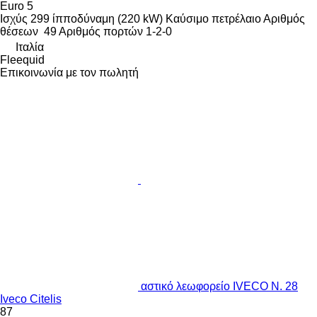
Euro 5
Ισχύς
299 ίπποδύναμη (220 kW)
Καύσιμο
πετρέλαιο
Αριθμός
θέσεων
49
Αριθμός πορτών
1-2-0
Ιταλία
Fleequid
Επικοινωνία με τον πωλητή
αστικό λεωφορείο IVECO N. 28
Iveco Citelis
87