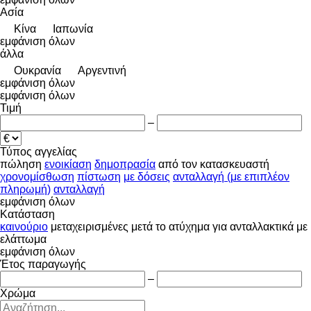
Ασία
Κίνα
Ιαπωνία
εμφάνιση όλων
άλλα
Ουκρανία
Αργεντινή
εμφάνιση όλων
εμφάνιση όλων
Τιμή
–
Τύπος αγγελίας
πώληση
ενοικίαση
δημοπρασία
από τον κατασκευαστή
χρονομίσθωση
πίστωση
με δόσεις
ανταλλαγή (με επιπλέον
πληρωμή)
ανταλλαγή
εμφάνιση όλων
Κατάσταση
καινούριο
μεταχειρισμένες
μετά το ατύχημα
για ανταλλακτικά
με
ελάττωμα
εμφάνιση όλων
Έτος παραγωγής
–
Χρώμα