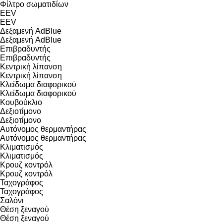
Φίλτρο σωματιδίων
EEV
EEV
Δεξαμενή AdBlue
Δεξαμενή AdBlue
Επιβραδυντής
Επιβραδυντής
Κεντρική λίπανση
Κεντρική λίπανση
Κλείδωμα διαφορικού
Κλείδωμα διαφορικού
Κουβούκλιο
Δεξιοτίμονο
Δεξιοτίμονο
Αυτόνομος θερμαντήρας
Αυτόνομος θερμαντήρας
Κλιματισμός
Κλιματισμός
Κρουζ κοντρόλ
Κρουζ κοντρόλ
Ταχογράφος
Ταχογράφος
Σαλόνι
Θέση ξεναγού
Θέση ξεναγού