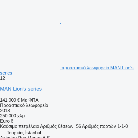
προαστιακό λεωφορείο MAN Lion's
series
12
MAN Lion's series
141.000 €
Με ΦΠΑ
Προαστιακό λεωφορείο
2018
250.000 χλμ
Euro 6
Καύσιμο
πετρέλαιο
Αριθμός θέσεων
56
Αριθμός πορτών
1-1-0
Τουρκία, İstanbul
Azimkar Bus Market A.Ş.