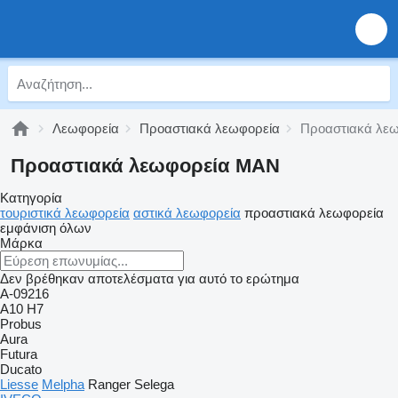
Λεωφορεία
Προαστιακά λεωφορεία
Προαστιακά λε
Προαστιακά λεωφορεία MAN
Κατηγορία
τουριστικά λεωφορεία
αστικά λεωφορεία
προαστιακά λεωφορεία
εμφάνιση όλων
Μάρκα
Δεν βρέθηκαν αποτελέσματα για αυτό το ερώτημα
A-09216
A10
H7
Probus
Aura
Futura
Ducato
Liesse
Melpha
Ranger
Selega