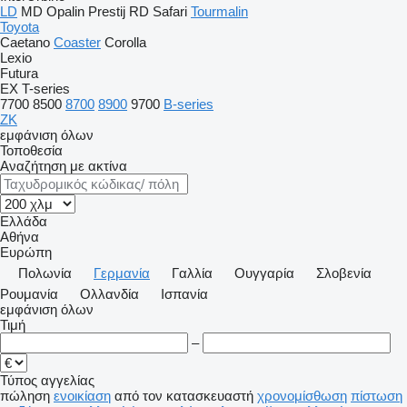
LD
MD
Opalin
Prestij
RD
Safari
Tourmalin
Toyota
Caetano
Coaster
Corolla
Lexio
Futura
EX
T-series
7700
8500
8700
8900
9700
B-series
ZK
εμφάνιση όλων
Τοποθεσία
Αναζήτηση με ακτίνα
Ελλάδα
Αθήνα
Ευρώπη
Πολωνία
Γερμανία
Γαλλία
Ουγγαρία
Σλοβενία
Ρουμανία
Ολλανδία
Ισπανία
εμφάνιση όλων
Τιμή
–
Τύπος αγγελίας
πώληση
ενοικίαση
από τον κατασκευαστή
χρονομίσθωση
πίστωση