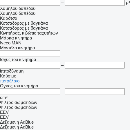
–
μ³
Χαμηλού δαπέδου
Χαμηλού δαπέδου
Καρότσα
Κοτσαδόρος με δαγκάνα
Κοτσαδόρος με δαγκάνα
Κινητήρας, κιβώτιο ταχυτήτων
Μάρκα κινητήρα
Iveco
MAN
Μοντέλο κινητήρα
Ισχύς του κινητήρα
–
ίπποδύναμη
Καύσιμο
πετρέλαιο
Όγκος του κινητήρα
–
cm³
Φίλτρο σωματιδίων
Φίλτρο σωματιδίων
EEV
EEV
Δεξαμενή AdBlue
Δεξαμενή AdBlue