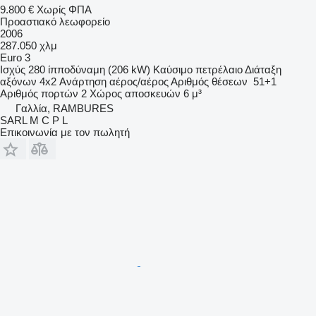
9.800 €
Χωρίς ΦΠΑ
Προαστιακό λεωφορείο
2006
287.050 χλμ
Euro 3
Ισχύς
280 ίπποδύναμη (206 kW)
Καύσιμο
πετρέλαιο
Διάταξη
αξόνων
4x2
Ανάρτηση
αέρος/αέρος
Αριθμός θέσεων
51+1
Αριθμός πορτών
2
Χώρος αποσκευών
6 μ³
Γαλλία, RAMBURES
SARL M C P L
Επικοινωνία με τον πωλητή