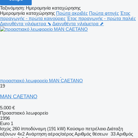
Ταξινόμηση
:
Ημερομηνία καταχώρησης
Ημερομηνία καταχώρησης
Πρώτα ακριβές
Πρώτα φτηνές
Έτος
παραγωγής - πρώτα καινούριες
Έτος παραγωγής - πρώτα παλιές
Διανυθέντα χιλιόμετρα ⬊
Διανυθέντα χιλιόμετρα ⬈
προαστιακό λεωφορείο MAN CAETANO
19
MAN CAETANO
5.000 €
Προαστιακό λεωφορείο
1996
Euro 1
Ισχύς
260 ίπποδύναμη (191 kW)
Καύσιμο
πετρέλαιο
Διάταξη
αξόνων
4x2
Ανάρτηση
αέρος/αέρος
Αριθμός θέσεων
33
Αριθμός