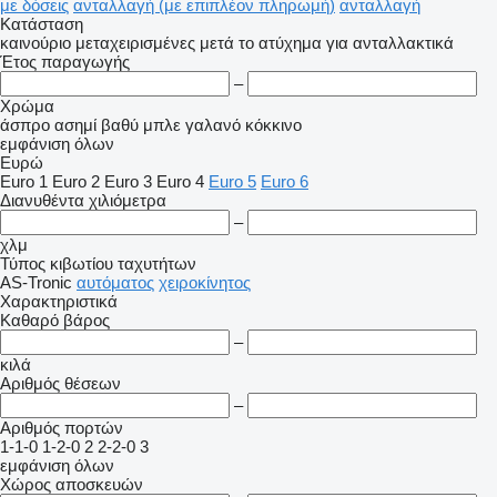
με δόσεις
ανταλλαγή (με επιπλέον πληρωμή)
ανταλλαγή
Κατάσταση
καινούριο
μεταχειρισμένες
μετά το ατύχημα
για ανταλλακτικά
Έτος παραγωγής
–
Χρώμα
άσπρο
ασημί
βαθύ μπλε
γαλανό
κόκκινο
εμφάνιση όλων
Ευρώ
Euro 1
Euro 2
Euro 3
Euro 4
Euro 5
Euro 6
Διανυθέντα χιλιόμετρα
–
χλμ
Τύπος κιβωτίου ταχυτήτων
AS-Tronic
αυτόματος
χειροκίνητος
Χαρακτηριστικά
Καθαρό βάρος
–
κιλά
Αριθμός θέσεων
–
Αριθμός πορτών
1-1-0
1-2-0
2
2-2-0
3
εμφάνιση όλων
Χώρος αποσκευών