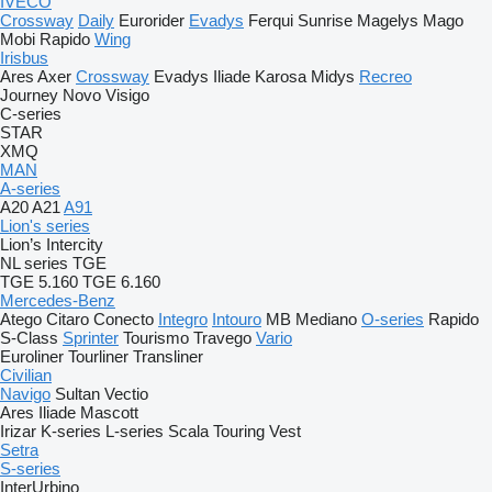
IVECO
Crossway
Daily
Eurorider
Evadys
Ferqui Sunrise
Magelys
Mago
Mobi
Rapido
Wing
Irisbus
Ares
Axer
Crossway
Evadys
Iliade
Karosa
Midys
Recreo
Journey
Novo
Visigo
C-series
STAR
XMQ
MAN
A-series
A20
A21
A91
Lion's series
Lion’s Intercity
NL series
TGE
TGE 5.160
TGE 6.160
Mercedes-Benz
Atego
Citaro
Conecto
Integro
Intouro
MB
Mediano
O-series
Rapido
S-Class
Sprinter
Tourismo
Travego
Vario
Euroliner
Tourliner
Transliner
Civilian
Navigo
Sultan
Vectio
Ares
Iliade
Mascott
Irizar
K-series
L-series
Scala
Touring
Vest
Setra
S-series
InterUrbino