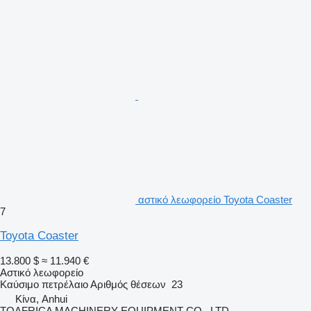
αστικό λεωφορείο Toyota Coaster
7
Toyota Coaster
13.800 $
≈ 11.940 €
Αστικό λεωφορείο
Καύσιμο
πετρέλαιο
Αριθμός θέσεων
23
Κίνα, Anhui
TOAFRICA MACHINERY EQUIPMENT CO., LTD.