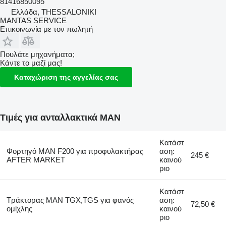
81416850095
Ελλάδα, THESSALONIKI
MANTAS SERVICE
Επικοινωνία με τον πωλητή
Πουλάτε μηχανήματα;
Κάντε το μαζί μας!
Καταχώριση της αγγελίας σας
Τιμές για ανταλλακτικά MAN
Κατάστ
Φορτηγό MAN F200 για προφυλακτήρας
αση:
245 €
AFTER MARKET
καινού
ριο
Κατάστ
Τράκτορας MAN TGX,TGS για φανός
αση:
72,50 €
ομίχλης
καινού
ριο