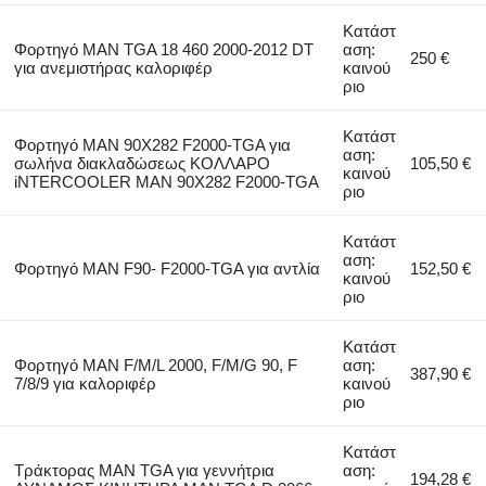
Κατάστ
Φορτηγό MAN TGA 18 460 2000-2012 DT
αση:
250 €
για ανεμιστήρας καλοριφέρ
καινού
ριο
Κατάστ
Φορτηγό MAN 90X282 F2000-TGA για
αση:
σωλήνα διακλαδώσεως ΚΟΛΛΑΡΟ
105,50 €
καινού
iNTERCOOLER MAN 90X282 F2000-TGA
ριο
Κατάστ
αση:
Φορτηγό MAN F90- F2000-TGA για αντλία
152,50 €
καινού
ριο
Κατάστ
Φορτηγό MAN F/M/L 2000, F/M/G 90, F
αση:
387,90 €
7/8/9 για καλοριφέρ
καινού
ριο
Κατάστ
Τράκτορας MAN TGA για γεννήτρια
αση:
194,28 €