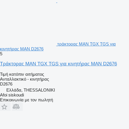
τράκτορας MAN TGX TGS για
κινητήρας MAN D2676
5
Τράκτορας MAN TGX TGS για κινητήρας MAN D2676
Τιμή κατόπιν αιτήματος
Ανταλλακτικό - κινητήρας
D2676
Ελλάδα, THESSALONIKI
Afoi siskoudi
Επικοινωνία με τον πωλητή