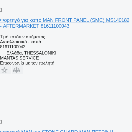
1
Φορτηγό για καπό MAN FRONT PANEL (SMC) MS140182
- AFTERMARKET 81611100043
Τιμή κατόπιν αιτήματος
Ανταλλακτικό - καπό
81611100043
Ελλάδα, THESSALONIKI
MANTAS SERVICE
Επικοινωνία με τον πωλητή
1