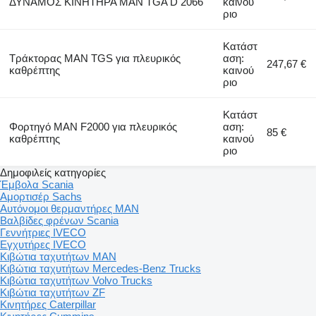
ΔΥΝΑΜΟΣ ΚΙΝΗΤΗΡΑ ΜΑΝ TGA D 2066
καινού
ριο
Κατάστ
Τράκτορας MAN TGS για πλευρικός
αση:
247,67 €
καθρέπτης
καινού
ριο
Κατάστ
Φορτηγό MAN F2000 για πλευρικός
αση:
85 €
καθρέπτης
καινού
ριο
Δημοφιλείς κατηγορίες
Έμβολα Scania
Αμορτισέρ Sachs
Αυτόνομοι θερμαντήρες MAN
Βαλβίδες φρένων Scania
Γεννήτριες IVECO
Εγχυτήρες IVECO
Κιβώτια ταχυτήτων MAN
Κιβώτια ταχυτήτων Mercedes-Benz Trucks
Κιβώτια ταχυτήτων Volvo Trucks
Κιβώτια ταχυτήτων ZF
Κινητήρες Caterpillar