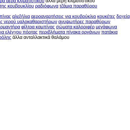
τρα αέρα κλιματιστικού
άλλα μέρη κλιματιστικού
σης κουβουκλίου
ραδιόφωνα
τζάμια παραθύρου
πίνας
αλεξήλια
αεροαναρτήσεις για κουβούκλιο
κουκέτες
δοχεία
ες νερού υαλοκαθαριστήρων
ανυψωτήρες παραθύρων
ερμαντήρα
φίλτρα καμπίνας
σώματα καλοριφέρ
μεγάφωνα
ια ελέγχου πόρτας
περιβλήματα πίνακα οργάνων
πατάκια
κοόλης
άλλα ανταλλακτικά θαλάμου