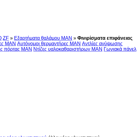
O
ZF
»
Εξαρτήματα θαλάμου MAN
»
Φινιρίσματα επιφάνειας
τες MAN
Αυτόνομοι θερμαντήρες MAN
Αντλίες ανύψωσης
ές πόρτας MAN
Ντίζες υαλοκαθαριστήρων MAN
Γωνιακά πάνελ