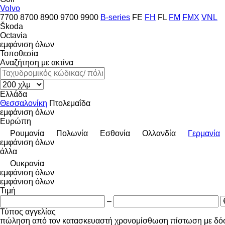
Volvo
7700
8700
8900
9700
9900
B-series
FE
FH
FL
FM
FMX
VNL
Škoda
Octavia
εμφάνιση όλων
Τοποθεσία
Αναζήτηση με ακτίνα
Ελλάδα
Θεσσαλονίκη
Πτολεμαΐδα
εμφάνιση όλων
Ευρώπη
Ρουμανία
Πολωνία
Εσθονία
Ολλανδία
Γερμανία
εμφάνιση όλων
άλλα
Ουκρανία
εμφάνιση όλων
εμφάνιση όλων
Τιμή
–
Τύπος αγγελίας
πώληση
από τον κατασκευαστή
χρονομίσθωση
πίστωση
με δό