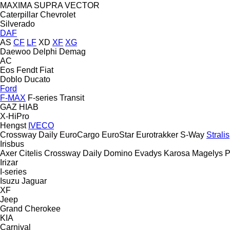
MAXIMA
SUPRA
VECTOR
Caterpillar
Chevrolet
Silverado
DAF
AS
CF
LF
XD
XF
XG
Daewoo
Delphi
Demag
AC
Eos
Fendt
Fiat
Doblo
Ducato
Ford
F-MAX
F-series
Transit
GAZ
HIAB
X-HiPro
Hengst
IVECO
Crossway
Daily
EuroCargo
EuroStar
Eurotrakker
S-Way
Stralis
Irisbus
Axer
Citelis
Crossway
Daily
Domino
Evadys
Karosa
Magelys
P
Irizar
I-series
Isuzu
Jaguar
XF
Jeep
Grand Cherokee
KIA
Carnival