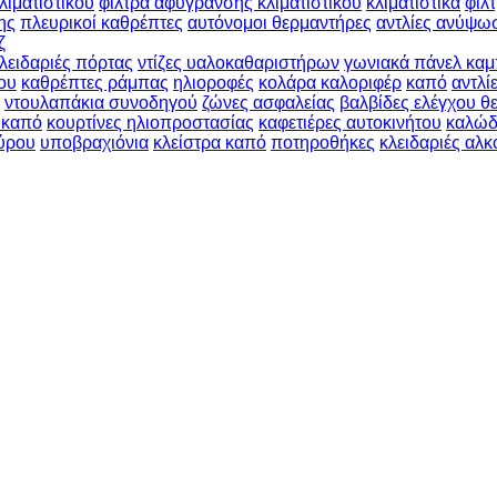
λιματιστικού
φίλτρα αφύγρανσης κλιματιστικού
κλιματιστικά
φίλ
ης
πλευρικοί καθρέπτες
αυτόνομοι θερμαντήρες
αντλίες ανύψω
ζ
λειδαριές πόρτας
ντίζες υαλοκαθαριστήρων
γωνιακά πάνελ καμ
ου
καθρέπτες ράμπας
ηλιοροφές
κολάρα καλοριφέρ
καπό
αντλί
ντουλαπάκια συνοδηγού
ζώνες ασφαλείας
βαλβίδες ελέγχου θ
 καπό
κουρτίνες ηλιοπροστασίας
καφετιέρες αυτοκινήτου
καλώδ
ύρου
υποβραχιόνια
κλείστρα καπό
ποτηροθήκες
κλειδαριές αλ