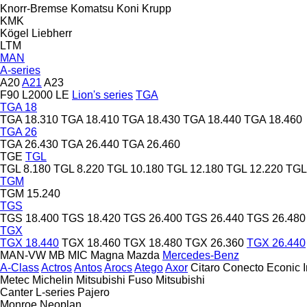
Knorr-Bremse
Komatsu
Koni
Krupp
KMK
Kögel
Liebherr
LTM
MAN
A-series
A20
A21
A23
F90
L2000
LE
Lion's series
TGA
TGA 18
TGA 18.310
TGA 18.410
TGA 18.430
TGA 18.440
TGA 18.460
TGA 26
TGA 26.430
TGA 26.440
TGA 26.460
TGE
TGL
TGL 8.180
TGL 8.220
TGL 10.180
TGL 12.180
TGL 12.220
TGL
TGM
TGM 15.240
TGS
TGS 18.400
TGS 18.420
TGS 26.400
TGS 26.440
TGS 26.480
TGX
TGX 18.440
TGX 18.460
TGX 18.480
TGX 26.360
TGX 26.440
MAN-VW
MB
MIC
Magna
Mazda
Mercedes-Benz
A-Class
Actros
Antos
Arocs
Atego
Axor
Citaro
Conecto
Econic
Metec
Michelin
Mitsubishi Fuso
Mitsubishi
Canter
L-series
Pajero
Monroe
Neoplan