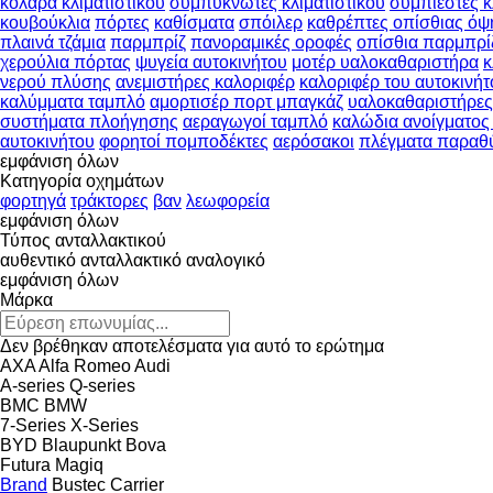
κολάρα κλιματιστικού
συμπυκνωτές κλιματιστικού
συμπιεστές κ
κουβούκλια
πόρτες
καθίσματα
σπόιλερ
καθρέπτες οπίσθιας όψ
πλαινά τζάμια
παρμπρίζ
πανοραμικές οροφές
οπίσθια παρμπρί
χερούλια πόρτας
ψυγεία αυτοκινήτου
μοτέρ υαλοκαθαριστήρα
κ
νερού πλύσης
ανεμιστήρες καλοριφέρ
καλοριφέρ του αυτοκινήτ
καλύμματα ταμπλό
αμορτισέρ πορτ μπαγκάζ
υαλοκαθαριστήρες
συστήματα πλοήγησης
αεραγωγοί ταμπλό
καλώδια ανοίγματος
αυτοκινήτου
φορητοί πομποδέκτες
αερόσακοι
πλέγματα παραθ
εμφάνιση όλων
Κατηγορία οχημάτων
φορτηγά
τράκτορες
βαν
λεωφορεία
εμφάνιση όλων
Τύπος ανταλλακτικού
αυθεντικό ανταλλακτικό
αναλογικό
εμφάνιση όλων
Μάρκα
Δεν βρέθηκαν αποτελέσματα για αυτό το ερώτημα
AXA
Alfa Romeo
Audi
A-series
Q-series
BMC
BMW
7-Series
X-Series
BYD
Blaupunkt
Bova
Futura
Magiq
Brand
Bustec
Carrier