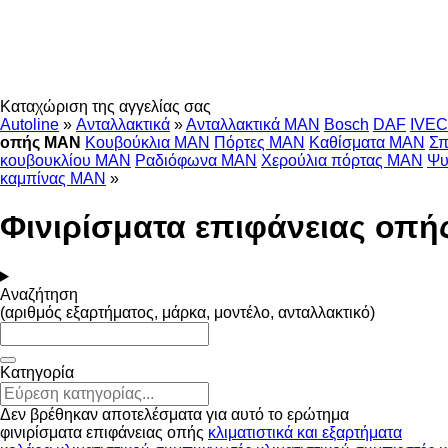
Καταχώριση της αγγελίας σας
Autoline
»
Ανταλλακτικά
»
Ανταλλακτικά MAN
Bosch
DAF
IVE
οπής MAN
Κουβούκλια MAN
Πόρτες MAN
Καθίσματα MAN
Σπ
κουβουκλίου MAN
Ραδιόφωνα MAN
Χερούλια πόρτας MAN
Ψυ
καμπίνας MAN
»
Φινιρίσματα επιφάνειας οπ
Αναζήτηση
(αριθμός εξαρτήματος, μάρκα, μοντέλο, ανταλλακτικό)
Κατηγορία
Δεν βρέθηκαν αποτελέσματα για αυτό το ερώτημα
φινιρίσματα επιφάνειας οπής
κλιματιστικά και εξαρτήματα