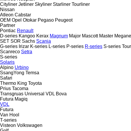
Cityliner
Jetliner
Skyliner
Starliner
Tourliner
Nissan
Atleon
Cabstar
OEM
Opel
Otokar
Pegaso
Peugeot
Partner
Pontiac
Renault
D-series
Kangoo
Kerax
Magnum
Major
Mascott
Master
Megan
SET
SOR
Sachs
Scania
G-series
Irizar
K-series
L-series
P-series
R-series
S-series
Tour
Scanreco
Setra
S-series
Solaris
Alpino
Urbino
SsangYong
Temsa
Safari
Thermo King
Toyota
Prius
Tacoma
Transgruas
Universal
VDL Bova
Futura
Magiq
VDL
Futura
Van Hool
T-series
Visteon
Volkswagen
Golf