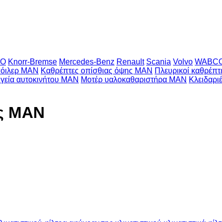
CO
Knorr-Bremse
Mercedes-Benz
Renault
Scania
Volvo
WABC
όιλερ MAN
Καθρέπτες οπίσθιας όψης MAN
Πλευρικοί καθρέπ
γεία αυτοκινήτου MAN
Μοτέρ υαλοκαθαριστήρα MAN
Κλειδαρι
ής MAN