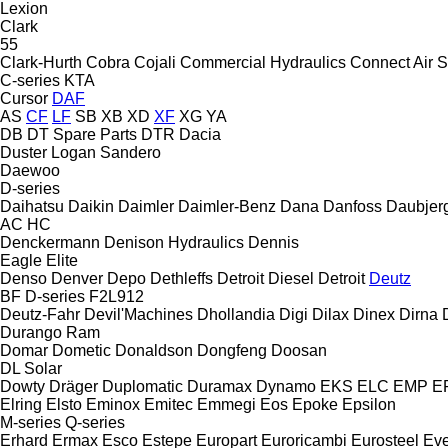
Lexion
Clark
55
Clark-Hurth
Cobra
Cojali
Commercial Hydraulics
Connect Air S
C-series
KTA
Cursor
DAF
AS
CF
LF
SB
XB
XD
XF
XG
YA
DB
DT Spare Parts
DTR
Dacia
Duster
Logan
Sandero
Daewoo
D-series
Daihatsu
Daikin
Daimler
Daimler-Benz
Dana
Danfoss
Daubjer
AC
HC
Denckermann
Denison Hydraulics
Dennis
Eagle
Elite
Denso
Denver
Depo
Dethleffs
Detroit Diesel
Detroit
Deutz
BF
D-series
F2L912
Deutz-Fahr
Devil'Machines
Dhollandia
Digi
Dilax
Dinex
Dirna
Durango
Ram
Domar
Dometic
Donaldson
Dongfeng
Doosan
DL
Solar
Dowty
Dräger
Duplomatic
Duramax
Dynamo
EKS
ELC
EMP
ER
Elring
Elsto
Eminox
Emitec
Emmegi
Eos
Epoke
Epsilon
M-series
Q-series
Erhard
Ermax
Esco
Estepe
Europart
Euroricambi
Eurosteel
Ev