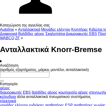
Καταχώριση της αγγελίας σας
Autoline
»
Ανταλλακτικά
Μονάδες ελέγχου
Κινητήρες
Κιβώτια τ
Διαφορικά
Βαλβίδες αέρος
Σκαλοπάτια
Διαμορφωτές EBS
Πόρτ
WABCO
ZF
»
Ανταλλακτικά Knorr-Bremse
Αναζήτηση
(αριθμός εξαρτήματος, μάρκα, μοντέλο, ανταλλακτικό)
Κατηγορία
αέρος
διαμορφωτές EBS
βαλβίδες αέρος
κομπρεσέρ αέρος
στεγνωτή
κύλινδροι
άλλα ανταλλακτικά πνευματικού συστήματος
ηλεκτρικά
μονάδες ελέγχου
ενδείκτες
αισθητήρες ESP
αισθητήρες γωνίας 