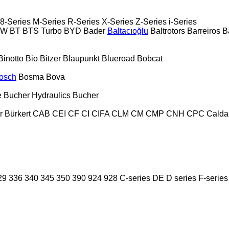
8-Series
M-Series
R-Series
X-Series
Z-Series
i-Series
PW
BT
BTS Turbo
BYD
Bader
Baltacıoğlu
Baltrotors
Barreiros
B
Binotto
Bio
Bitzer
Blaupunkt
Blueroad
Bobcat
osch
Bosma
Bova
e
Bucher Hydraulics
Bucher
r
Bürkert
CAB
CEI
CF
CI
CIFA
CLM
CM
CMP
CNH
CPC
Calda
29
336
340
345
350
390
924
928
C-series
DE
D series
F-series