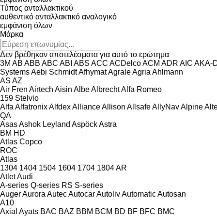
Τύπος ανταλλακτικού
αυθεντικό ανταλλακτικό
αναλογικό
εμφάνιση όλων
Μάρκα
Δεν βρέθηκαν αποτελέσματα για αυτό το ερώτημα
3M
AB
ABB
ABC
ABI
ABS
ACC
ACDelco
ACM
ADR
AIC
AKA-
Systems
Aebi Schmidt
Afhymat
Agrale
Agria
Ahlmann
AS
AZ
Air Fren
Airtech
Aisin
Albe
Albrecht
Alfa Romeo
159
Stelvio
Alfa
Alfatronix
Alfdex
Alliance
Allison
Allsafe
AllyNav
Alpine
Alt
QA
Asas
Ashok Leyland
Aspöck
Astra
BM
HD
Atlas Copco
ROC
Atlas
1304
1404
1504
1604
1704
1804
AR
Atlet
Audi
A-series
Q-series
RS
S-series
Auger
Aurora
Autec
Autocar
Autoliv
Automatic
Autosan
A10
Axial
Ayats
BAC
BAZ
BBM
BCM
BD
BF
BFC
BMC