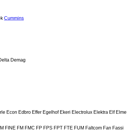
ek
Cummins
Delta
Demag
rle
Econ
Edbro
Effer
Egelhof
Ekeri
Electrolux
Elektra
Elf
Elme
HM
FINE
FM
FMC
FP
FPS
FPT
FTE
FUM
Faltcom
Fan
Fassi