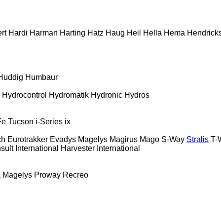
rt
Hardi
Harman
Harting
Hatz
Haug
Heil
Hella
Hema
Hendrick
Huddig
Humbaur
Hydrocontrol
Hydromatik
Hydronic
Hydros
Fe
Tucson
i-Series
ix
ch
Eurotrakker
Evadys
Magelys
Magirus
Mago
S-Way
Stralis
T-
sult
International Harvester
International
a
Magelys
Proway
Recreo