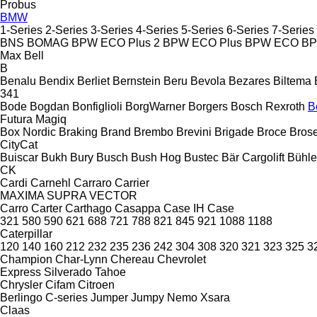
Probus
BMW
1-Series
2-Series
3-Series
4-Series
5-Series
6-Series
7-Series
BNS
BOMAG
BPW ECO Plus 2
BPW ECO Plus
BPW ECO
B
Max
Bell
B
Benalu
Bendix
Berliet
Bernstein
Beru
Bevola
Bezares
Biltema
341
Bode
Bogdan
Bonfiglioli
BorgWarner
Borgers
Bosch Rexroth
B
Futura
Magiq
Box Nordic
Braking
Brand
Brembo
Brevini
Brigade
Broce
Bros
CityCat
Buiscar
Bukh
Bury
Busch
Bush Hog
Bustec
Bär Cargolift
Bühle
CK
Cardi
Carnehl
Carraro
Carrier
MAXIMA
SUPRA
VECTOR
Carro
Carter
Carthago
Casappa
Case IH
Case
321
580
590
621
688
721
788
821
845
921
1088
1188
Caterpillar
120
140
160
212
232
235
236
242
304
308
320
321
323
325
3
Champion
Char-Lynn
Chereau
Chevrolet
Express
Silverado
Tahoe
Chrysler
Cifam
Citroen
Berlingo
C-series
Jumper
Jumpy
Nemo
Xsara
Claas