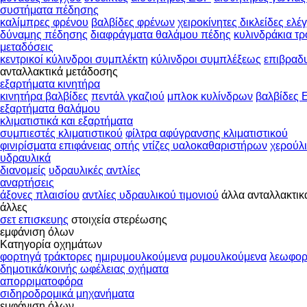
συστήματα πέδησης
καλίμπρες φρένου
βαλβίδες φρένων
χειροκίνητες δικλείδες ελ
δύναμης πέδησης
διαφράγματα θαλάμου πέδης
κυλινδράκια τ
μεταδόσεις
κεντρικοί κύλινδροι συμπλέκτη
κύλινδροι συμπλέξεως
επιβραδ
ανταλλακτικά μετάδοσης
εξαρτήματα κινητήρα
κινητήρα βαλβίδες
πεντάλ γκαζιού
μπλοκ κυλίνδρων
βαλβίδες
εξαρτήματα θαλάμου
κλιματιστικά και εξαρτήματα
συμπιεστές κλιματιστικού
φίλτρα αφύγρανσης κλιματιστικού
φινιρίσματα επιφάνειας οπής
ντίζες υαλοκαθαριστήρων
χερούλ
υδραυλικά
διανομείς
υδραυλικές αντλίες
αναρτήσεις
άξονες πλαισίου
αντλίες υδραυλικού τιμονιού
άλλα ανταλλακτικ
άλλες
σετ επισκευης
στοιχεία στερέωσης
εμφάνιση όλων
Κατηγορία οχημάτων
φορτηγά
τράκτορες
ημιρυμουλκούμενα
ρυμουλκούμενα
λεωφορ
δημοτικά/κοινής ωφέλειας οχήματα
απορριματοφόρα
σιδηροδρομικά μηχανήματα
εμφάνιση όλων