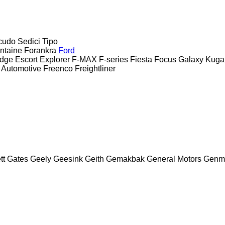
cudo
Sedici
Tipo
ntaine
Forankra
Ford
dge
Escort
Explorer
F-MAX
F-series
Fiesta
Focus
Galaxy
Kuga
 Automotive
Freenco
Freightliner
tt
Gates
Geely
Geesink
Geith
Gemakbak
General Motors
Genm