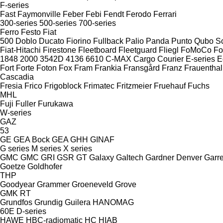
F-series
Fast
Faymonville
Feber
Febi
Fendt
Ferodo
Ferrari
300-series
500-series
700-series
Ferro
Festo
Fiat
500
Doblo
Ducato
Fiorino
Fullback
Palio
Panda
Punto
Qubo
S
Fiat-Hitachi
Firestone
Fleetboard
Fleetguard
Fliegl
FoMoCo
Fo
1848
2000
3542D
4136
6610
C-MAX
Cargo
Courier
E-series
E
Fort
Forte
Foton
Fox
Fram
Frankia
Fransgård
Franz
Frauenthal
Cascadia
Fresia
Frico
Frigoblock
Frimatec
Fritzmeier
Fruehauf
Fuchs
MHL
Fuji
Fuller
Furukawa
W-series
GAZ
53
GE
GEA Bock
GEA
GHH
GINAF
G series
M series
X series
GMC
GMC
GRI
GSR
GT
Galaxy
Galtech
Gardner Denver
Garre
Goetze
Goldhofer
THP
Goodyear
Grammer
Groeneveld
Grove
GMK
RT
Grundfos
Grundig
Guilera
HANOMAG
60E
D-series
HAWE
HBC-radiomatic
HC
HIAB