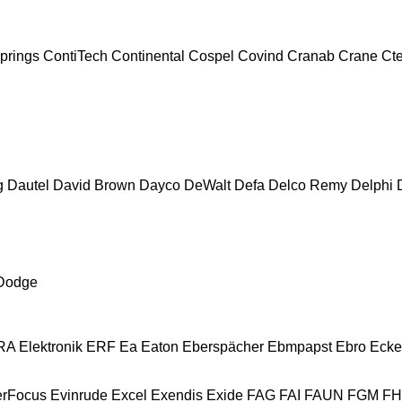
prings
ContiTech
Continental
Cospel
Covind
Cranab
Crane
Ct
g
Dautel
David Brown
Dayco
DeWalt
Defa
Delco Remy
Delphi
Dodge
A Elektronik
ERF
Ea
Eaton
Eberspächer
Ebmpapst
Ebro
Ecke
erFocus
Evinrude
Excel
Exendis
Exide
FAG
FAI
FAUN
FGM
F