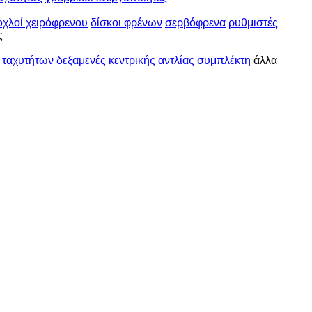
οχλοί χειρόφρενου
δίσκοι φρένων
σερβόφρενα
ρυθμιστές
ς
ς ταχυτήτων
δεξαμενές κεντρικής αντλίας συμπλέκτη
άλλα