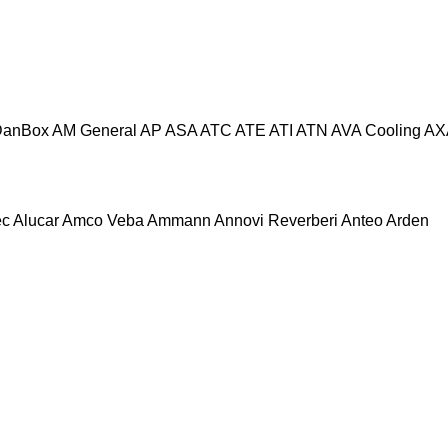
DanBox
AM General
AP
ASA
ATC
ATE
ATI
ATN
AVA Cooling
AX
ec
Alucar
Amco Veba
Ammann
Annovi Reverberi
Anteo
Arden