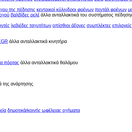
έγχου της πέδησης
κεντρικοί κύλινδροι φρένων
πεντάλ φρένων
μ
ροχού
βαλβίδες ρελέ
άλλα ανταλλακτικά του συστήματος πέδηση
υντές
λεβιέδες ταχυτήτων
οπίσθιοι άξονες
συμπλέκτες
επιλογεί
 EGR
άλλα ανταλλακτικά κινητήρα
ια πόρτας
άλλα ανταλλακτικά θαλάμου
ά της ανάρτησης
εία
δημοτικά/κοινής ωφέλειας οχήματα