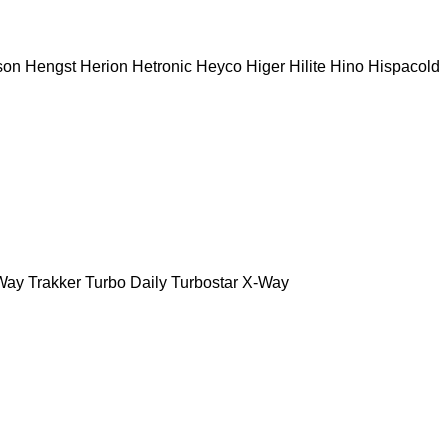
son
Hengst
Herion
Hetronic
Heyco
Higer
Hilite
Hino
Hispacold
Way
Trakker
Turbo Daily
Turbostar
X-Way