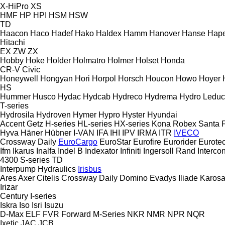
X-HiPro
XS
HMF
HP
HPI
HSM
HSW
TD
Haacon
Haco
Hadef
Hako
Haldex
Hamm
Hanover
Hanse
Hape
Hitachi
EX
ZW
ZX
Hobby
Hoke
Holder
Holmatro
Holmer
Holset
Honda
CR-V
Civic
Honeywell
Hongyan
Hori
Horpol
Horsch
Houcon
Howo
Hoyer
HS
Hummer
Husco
Hydac
Hydcab
Hydreco
Hydrema
Hydro Leduc
T-series
Hydrosila
Hydroven
Hymer
Hypro
Hyster
Hyundai
Accent
Getz
H-series
HL-series
HX-series
Kona
Robex
Santa 
Hyva
Häner
Hübner
I-VAN
IFA
IHI
IPV
IRMA
ITR
IVECO
Crossway
Daily
EuroCargo
EuroStar
Eurofire
Eurorider
Eurote
Ifm
Ikarus
Inalfa
Indel B
Indexator
Infiniti
Ingersoll Rand
Intercon
4300
S-series
TD
Interpump Hydraulics
Irisbus
Ares
Axer
Citelis
Crossway
Daily
Domino
Evadys
Iliade
Karos
Irizar
Century
I-series
Iskra
Iso
Isri
Isuzu
D-Max
ELF
FVR
Forward
M-Series
NKR
NMR
NPR
NQR
Ixetic
JAC
JCB