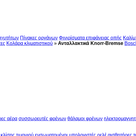
αχυτήτων
Πίνακες οργάνων
Φινιρίσματα επιφάνειας οπής
Καλίμ
ες
Κολάρα κλιματιστικού
»
Ανταλλακτικά Knorr-Bremse
Bosc
ρες αέρα
συσσωρευτές φρένων
θάλαμοι φρένων
ηλεκτρομαγνητ
κλίσης τιμονιού
ενσωματομένοι υπολογιστές
ρελέ
αισθητήρες τ