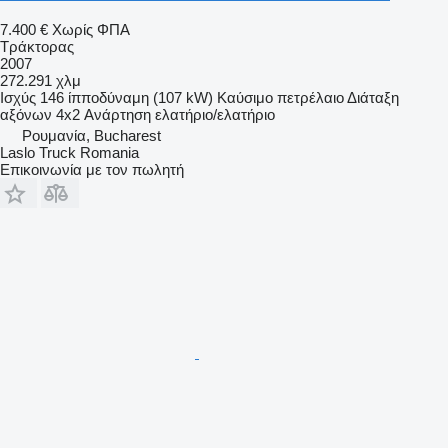
7.400 €
Χωρίς ΦΠΑ
Τράκτορας
2007
272.291 χλμ
Ισχύς
146 ίπποδύναμη (107 kW)
Καύσιμο
πετρέλαιο
Διάταξη
αξόνων
4x2
Ανάρτηση
ελατήριο/ελατήριο
Ρουμανία, Bucharest
Laslo Truck Romania
Επικοινωνία με τον πωλητή