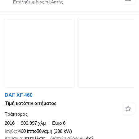
DAF XF 460
Τιμή κατόπιν αιτήματος
Τράκτορας
2016
900.997 χλμ
Euro 6
Ισχύς
460 ίπποδύναμη (338 kW)
Καύσιμο
πετρέλαιο
Διάταξη αξόνων
4x2