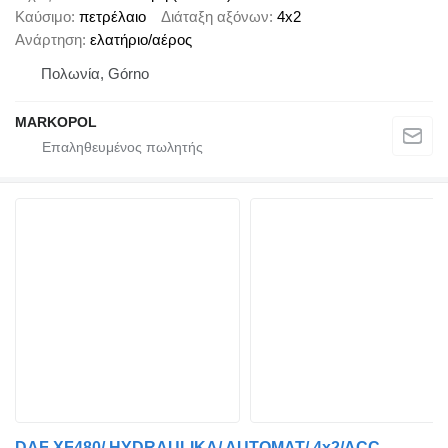
Καύσιμο
πετρέλαιο
Διάταξη αξόνων
4x2
Ανάρτηση
ελατήριο/αέρος
Πολωνία, Górno
MARKOPOL
DAF XF480/ HYDRAULIKA/ AUTOMAT/ 4x2/ACC