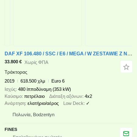
DAF XF 106.480 / SSC / E6 / MEGA / W ZESTAWIE Z NACZEPĄ SCHMITZ MEGA + κουρτίνα πλευρά ημιρυμουλκούμενο
33.800 €
Χωρίς ΦΠΑ
Τράκτορας
2019
618.500 χλμ
Euro 6
Ισχύς
480 ίπποδύναμη (353 kW)
Καύσιμο
πετρέλαιο
Διάταξη αξόνων
4x2
Ανάρτηση
ελατήριο/αέρος
Low Deck
✓
Πολωνία, Bodzentyn
FINES