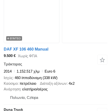
ΒΊΝΤΕΟ
DAF XF 106 460 Manual
9.500 €
Χωρίς ΦΠΑ
Τράκτορας
2014
1.152.517 χλμ
Euro 6
Ισχύς
460 ίπποδύναμη (338 kW)
Καύσιμο
πετρέλαιο
Διάταξη αξόνων
4x2
Ανάρτηση
ελατήριο/αέρος
Πολωνία, Człopa
Duna Truck