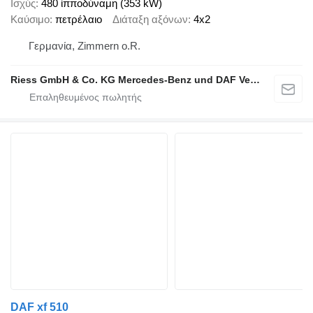
Ισχύς
480 ίπποδύναμη (353 kW)
Καύσιμο
πετρέλαιο
Διάταξη αξόνων
4x2
Γερμανία, Zimmern o.R.
Riess GmbH & Co. KG Mercedes-Benz und DAF Vertragspartner
DAF xf 510