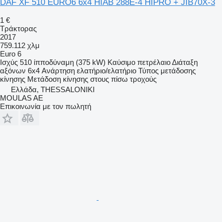
DAF XF 510 EURO6 6x4 HIAB 288E-4 HIPRO + JIB70X-3
1 €
Τράκτορας
2017
759.112 χλμ
Euro 6
Ισχύς
510 ίπποδύναμη (375 kW)
Καύσιμο
πετρέλαιο
Διάταξη
αξόνων
6x4
Ανάρτηση
ελατήριο/ελατήριο
Τύπος μετάδοσης
κίνησης
Μετάδοση κίνησης στους πίσω τροχούς
Ελλάδα, THESSALONIKI
MOULAS AE
Επικοινωνία με τον πωλητή