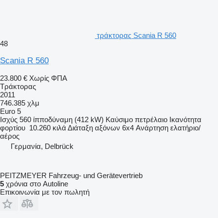
τράκτορας Scania R 560
48
Scania R 560
23.800 €
Χωρίς ΦΠΑ
Τράκτορας
2011
746.385 χλμ
Euro 5
Ισχύς
560 ίπποδύναμη (412 kW)
Καύσιμο
πετρέλαιο
Ικανότητα
φορτίου
10.260 κιλά
Διάταξη αξόνων
6x4
Ανάρτηση
ελατήριο/
αέρος
Γερμανία, Delbrück
PEITZMEYER Fahrzeug- und Gerätevertrieb
5
χρόνια στο Autoline
Επικοινωνία με τον πωλητή