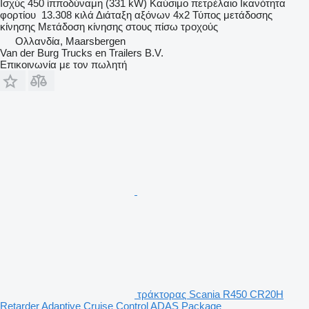
Ισχύς
450 ίπποδύναμη (331 kW)
Καύσιμο
πετρέλαιο
Ικανότητα
φορτίου
13.308 κιλά
Διάταξη αξόνων
4x2
Τύπος μετάδοσης
κίνησης
Μετάδοση κίνησης στους πίσω τροχούς
Ολλανδία, Maarsbergen
Van der Burg Trucks en Trailers B.V.
Επικοινωνία με τον πωλητή
τράκτορας Scania R450 CR20H
Retarder Adaptive Cruise Control ADAS Package