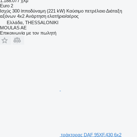
1.188.077 χλμ
Euro 2
Ισχύς
300 ίπποδύναμη (221 kW)
Καύσιμο
πετρέλαιο
Διάταξη
αξόνων
4x2
Ανάρτηση
ελατήριο/αέρος
Ελλάδα, THESSALONIKI
MOULAS AE
Επικοινωνία με τον πωλητή
τράκτορας DAF 95XF.430 6x2