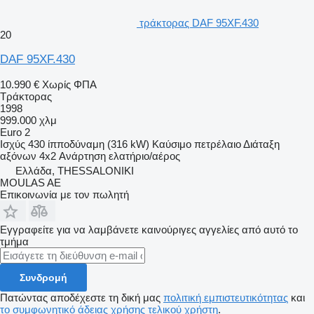
τράκτορας DAF 95XF.430
20
DAF 95XF.430
10.990 €
Χωρίς ΦΠΑ
Τράκτορας
1998
999.000 χλμ
Euro 2
Ισχύς
430 ίπποδύναμη (316 kW)
Καύσιμο
πετρέλαιο
Διάταξη
αξόνων
4x2
Ανάρτηση
ελατήριο/αέρος
Ελλάδα, THESSALONIKI
MOULAS AE
Επικοινωνία με τον πωλητή
Εγγραφείτε για να λαμβάνετε καινούριγες αγγελίες από αυτό το
τμήμα
Συνδρομή
Πατώντας αποδέχεστε τη δική μας
πολιτική εμπιστευτικότητας
και
το συμφωνητικό άδειας χρήσης τελικού χρήστη
.