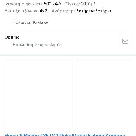
Ικανότητα φορτίου
500 κιλά
Όγκος
20,7 μ³
Διάταξη αξόνων
4x2
Ανάρτηση
ελατήριο/ελατήριο
Πολωνία, Krakow
Optimo
Renault Master 135 DCI Doka/Dubel Kabina Kontener Max ! Klima !