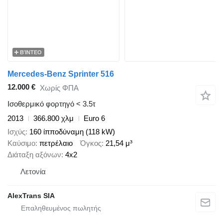
ΒΊΝΤΕΟ
Mercedes-Benz Sprinter 516
12.000 €
Χωρίς ΦΠΑ
Ισοθερμικό φορτηγό < 3.5τ
2013
366.800 χλμ
Euro 6
Ισχύς
160 ίπποδύναμη (118 kW)
Καύσιμο
πετρέλαιο
Όγκος
21,54 μ³
Διάταξη αξόνων
4x2
Λετονία
AlexTrans SIA