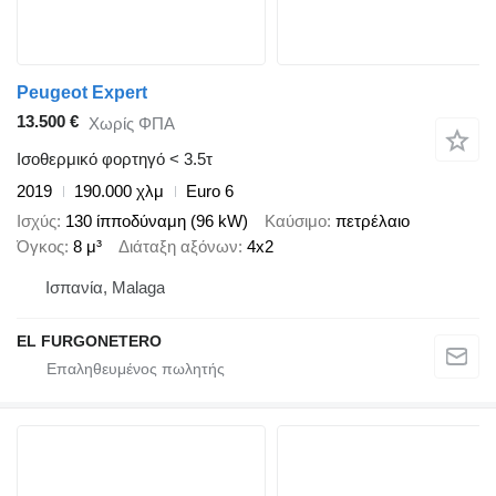
Peugeot Expert
13.500 €
Χωρίς ΦΠΑ
Ισοθερμικό φορτηγό < 3.5τ
2019
190.000 χλμ
Euro 6
Ισχύς
130 ίπποδύναμη (96 kW)
Καύσιμο
πετρέλαιο
Όγκος
8 μ³
Διάταξη αξόνων
4x2
Ισπανία, Malaga
EL FURGONETERO