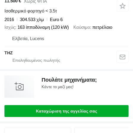
11.500 €
Χωρίς ΦΠΑ
Ισοθερμικό φορτηγό < 3.5τ
2016
304.533 χλμ
Euro 6
Ισχύς
163 ίπποδύναμη (120 kW)
Καύσιμο
πετρέλαιο
Ελβετία, Lucens
THZ
Πουλάτε μηχανήματα;
Κάντε το μαζί μας!
Καταχώριση της αγγελίας σας