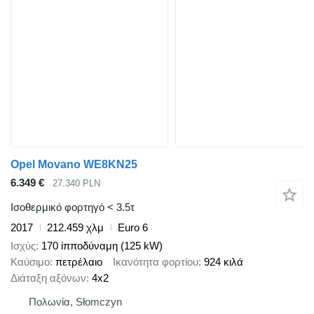
Opel Movano WE8KN25
6.349 €
27.340 PLN
Ισοθερμικό φορτηγό < 3.5τ
2017
212.459 χλμ
Euro 6
Ισχύς
170 ίπποδύναμη (125 kW)
Καύσιμο
πετρέλαιο
Ικανότητα φορτίου
924 κιλά
Διάταξη αξόνων
4x2
Πολωνία, Słomczyn