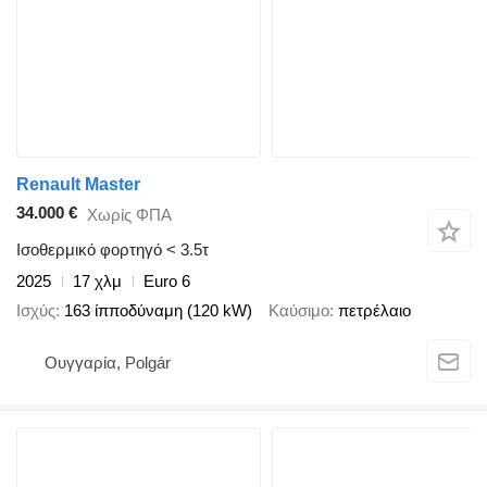
Renault Master
34.000 €
Χωρίς ΦΠΑ
Ισοθερμικό φορτηγό < 3.5τ
2025
17 χλμ
Euro 6
Ισχύς
163 ίπποδύναμη (120 kW)
Καύσιμο
πετρέλαιο
Ουγγαρία, Polgár