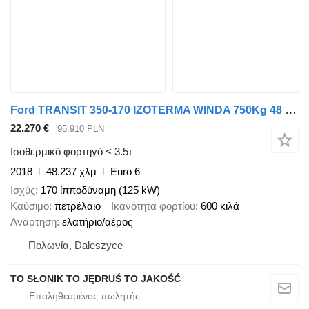
Ford TRANSIT 350-170 IZOTERMA WINDA 750Kg 48 Tyś Km SERWIS ASO FORD D
22.270 €
95.910 PLN
Ισοθερμικό φορτηγό < 3.5τ
2018
48.237 χλμ
Euro 6
Ισχύς
170 ίπποδύναμη (125 kW)
Καύσιμο
πετρέλαιο
Ικανότητα φορτίου
600 κιλά
Ανάρτηση
ελατήριο/αέρος
Πολωνία, Daleszyce
TO SŁONIK TO JĘDRUŚ TO JAKOŚĆ