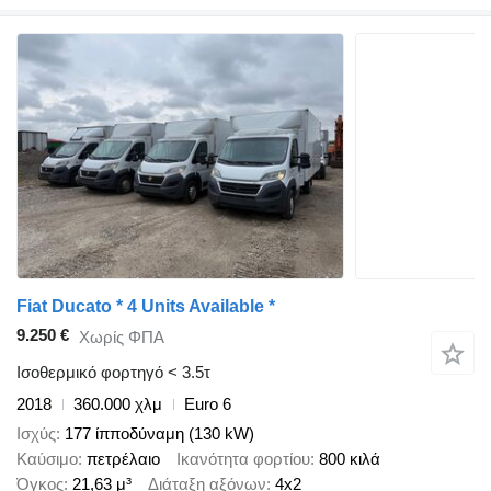
Fiat Ducato * 4 Units Available *
9.250 €
Χωρίς ΦΠΑ
Ισοθερμικό φορτηγό < 3.5τ
2018
360.000 χλμ
Euro 6
Ισχύς
177 ίπποδύναμη (130 kW)
Καύσιμο
πετρέλαιο
Ικανότητα φορτίου
800 κιλά
Όγκος
21,63 μ³
Διάταξη αξόνων
4x2