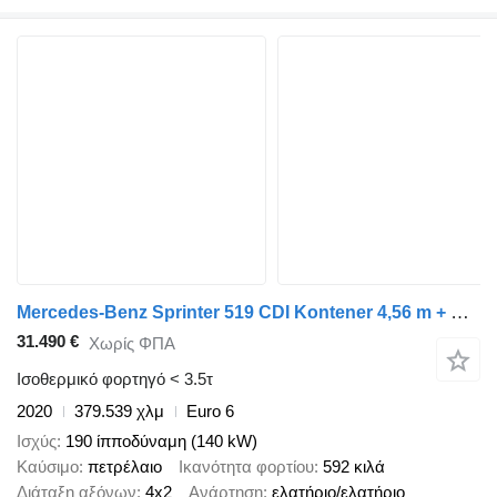
Mercedes-Benz Sprinter 519 CDI Kontener 4,56 m + Drzwi Bliźniaki Automat Salon
31.490 €
Χωρίς ΦΠΑ
Ισοθερμικό φορτηγό < 3.5τ
2020
379.539 χλμ
Euro 6
Ισχύς
190 ίπποδύναμη (140 kW)
Καύσιμο
πετρέλαιο
Ικανότητα φορτίου
592 κιλά
Διάταξη αξόνων
4x2
Ανάρτηση
ελατήριο/ελατήριο