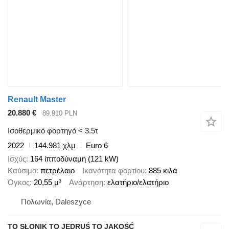
Renault Master
20.880 €
89.910 PLN
Ισοθερμικό φορτηγό < 3.5τ
2022
144.981 χλμ
Euro 6
Ισχύς
164 ίπποδύναμη (121 kW)
Καύσιμο
πετρέλαιο
Ικανότητα φορτίου
885 κιλά
Όγκος
20,55 μ³
Ανάρτηση
ελατήριο/ελατήριο
Πολωνία, Daleszyce
TO SŁONIK TO JĘDRUŚ TO JAKOŚĆ