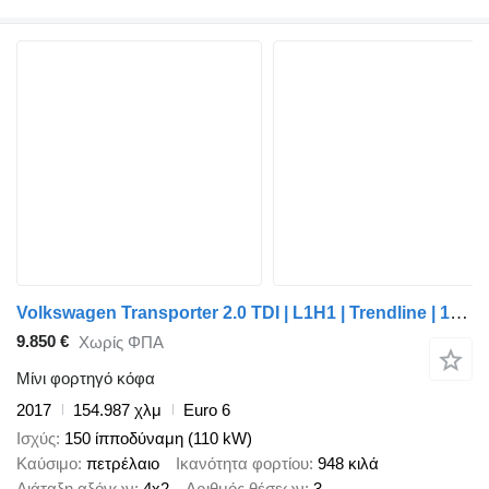
Volkswagen Transporter 2.0 TDI | L1H1 | Trendline | 150 pk |
9.850 €
Χωρίς ΦΠΑ
Μίνι φορτηγό κόφα
2017
154.987 χλμ
Euro 6
Ισχύς
150 ίπποδύναμη (110 kW)
Καύσιμο
πετρέλαιο
Ικανότητα φορτίου
948 κιλά
Διάταξη αξόνων
4x2
Αριθμός θέσεων
3