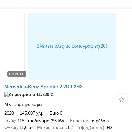
ΒΊΝΤΕΟ
Mercedes-Benz Sprinter 2.2D L2H2
11.720 €
Μίνι φορτηγό κόφα
2020
145.607 χλμ
Euro 6
Ισχύς
115 ίπποδύναμη (85 kW)
Καύσιμο
πετρέλαιο
Όγκος
11,6 μ³
Μήκος (τύπος)
L2
Ύψος (τύπος)
H2