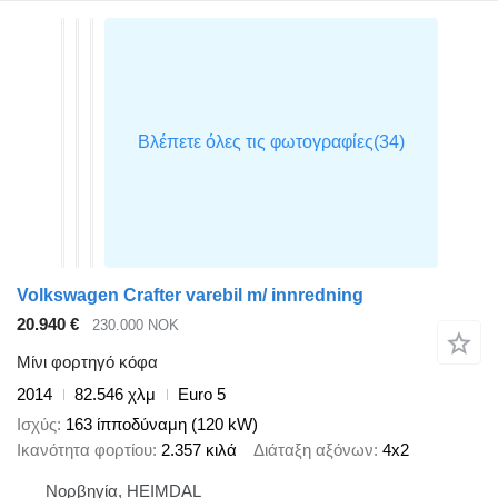
Volkswagen Crafter varebil m/ innredning
20.940 €
230.000 NOK
Μίνι φορτηγό κόφα
2014
82.546 χλμ
Euro 5
Ισχύς
163 ίπποδύναμη (120 kW)
Ικανότητα φορτίου
2.357 κιλά
Διάταξη αξόνων
4x2
Νορβηγία, HEIMDAL