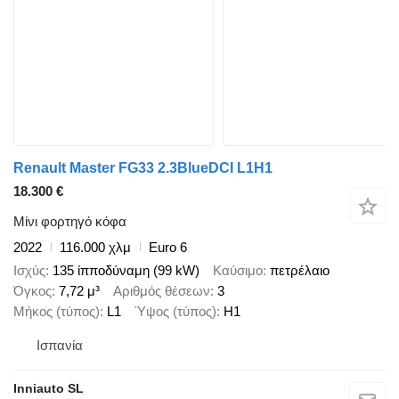
Renault Master FG33 2.3BlueDCI L1H1
18.300 €
Μίνι φορτηγό κόφα
2022
116.000 χλμ
Euro 6
Ισχύς
135 ίπποδύναμη (99 kW)
Καύσιμο
πετρέλαιο
Όγκος
7,72 μ³
Αριθμός θέσεων
3
Μήκος (τύπος)
L1
Ύψος (τύπος)
H1
Ισπανία
Inniauto SL