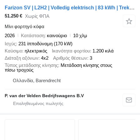
Farizon SV | L2H2 | Volledig elektrisch | 83 kWh | Trekhaak 2.000 kg | a
51.250 €
Χωρίς ΦΠΑ
Μίνι φορτηγό κόφα
2026
Κατάσταση
καινούριο
10 χλμ
Ισχύς
231 ίπποδύναμη (170 kW)
Καύσιμο
ηλεκτρικός
Ικανότητα φορτίου
1.200 κιλά
Διάταξη αξόνων
4x2
Αριθμός θέσεων
3
Τύπος μετάδοσης κίνησης
Μετάδοση κίνησης στους
πίσω τροχούς
Ολλανδία, Barendrecht
P. van der Velden Bedrijfswagens B.V