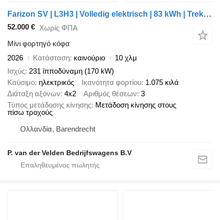
Farizon SV | L3H3 | Volledig elektrisch | 83 kWh | Trekhaak 2.000 kg | a
52.000 €
Χωρίς ΦΠΑ
Μίνι φορτηγό κόφα
2026
Κατάσταση
καινούριο
10 χλμ
Ισχύς
231 ίπποδύναμη (170 kW)
Καύσιμο
ηλεκτρικός
Ικανότητα φορτίου
1.075 κιλά
Διάταξη αξόνων
4x2
Αριθμός θέσεων
3
Τύπος μετάδοσης κίνησης
Μετάδοση κίνησης στους
πίσω τροχούς
Ολλανδία, Barendrecht
P. van der Velden Bedrijfswagens B.V