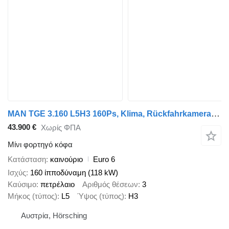
MAN TGE 3.160 L5H3 160Ps, Klima, Rückfahrkamera, Automatik
43.900 €
Χωρίς ΦΠΑ
Μίνι φορτηγό κόφα
Κατάσταση
καινούριο
Euro 6
Ισχύς
160 ίπποδύναμη (118 kW)
Καύσιμο
πετρέλαιο
Αριθμός θέσεων
3
Μήκος (τύπος)
L5
Ύψος (τύπος)
H3
Αυστρία, Hörsching