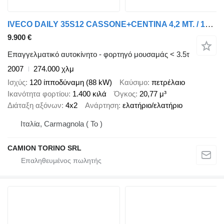
IVECO DAILY 35S12 CASSONE+CENTINA 4,2 MT. / 14 Q.LI !!!
9.900 €
Επαγγελματικό αυτοκίνητο - φορτηγό μουσαμάς < 3.5τ
2007
274.000 χλμ
Ισχύς
120 ίπποδύναμη (88 kW)
Καύσιμο
πετρέλαιο
Ικανότητα φορτίου
1.400 κιλά
Όγκος
20,77 μ³
Διάταξη αξόνων
4x2
Ανάρτηση
ελατήριο/ελατήριο
Ιταλία, Carmagnola ( To )
CAMION TORINO SRL