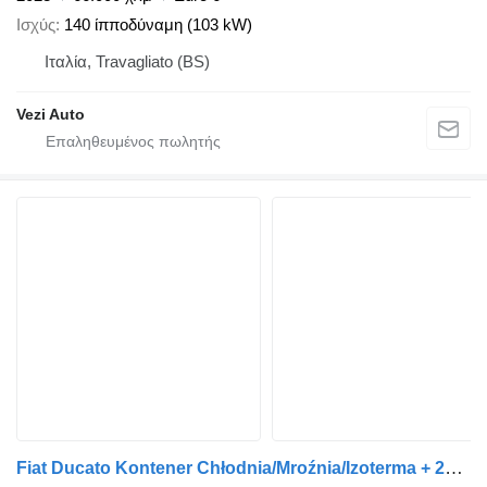
Ισχύς
140 ίπποδύναμη (103 kW)
Ιταλία, Travagliato (BS)
Vezi Auto
Fiat Ducato Kontener Chłodnia/Mroźnia/Izoterma + 230 V Salon PL