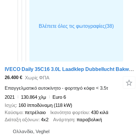
IVECO Daily 35C16 3.0L Laadklep Dubbellucht Bakwagen Airco Cruise D'Ho
26.400 €
Χωρίς ΦΠΑ
Επαγγελματικό αυτοκίνητο - φορτηγό κόφα < 3.5τ
2021
130.864 χλμ
Euro 6
Ισχύς
160 ίπποδύναμη (118 kW)
Καύσιμο
πετρέλαιο
Ικανότητα φορτίου
430 κιλά
Διάταξη αξόνων
4x2
Ανάρτηση
παραβολική
Ολλανδία, Veghel