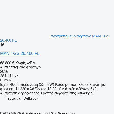
ανατρεπόμενο φορτηγό MAN TGS
26.460 FL
46
MAN TGS 26.460 FL
68.800 €
Χωρίς ΦΠΑ
Ανατρεπόμενο φορτηγό
2016
284.141 χλμ
Euro 6
Ισχύς
460 ίπποδύναμη (338 kW)
Καύσιμο
πετρέλαιο
Ικανότητα
φορτίου
11.220 κιλά
Όγκος
13,28 μ³
Διάταξη αξόνων
6x2
Ανάρτηση
αέρος/αέρος
Τρόπος εκφόρτωσης
δίπλευρη
Γερμανία, Delbrück
PEITZMEYER Fahrzeug- und Gerätevertrieb