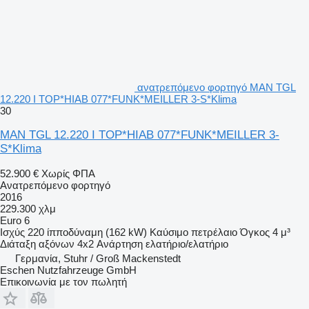
ανατρεπόμενο φορτηγό MAN TGL
12.220 I TOP*HIAB 077*FUNK*MEILLER 3-S*Klima
30
MAN TGL 12.220 I TOP*HIAB 077*FUNK*MEILLER 3-
S*Klima
52.900 €
Χωρίς ΦΠΑ
Ανατρεπόμενο φορτηγό
2016
229.300 χλμ
Euro 6
Ισχύς
220 ίπποδύναμη (162 kW)
Καύσιμο
πετρέλαιο
Όγκος
4 μ³
Διάταξη αξόνων
4x2
Ανάρτηση
ελατήριο/ελατήριο
Γερμανία, Stuhr / Groß Mackenstedt
Eschen Nutzfahrzeuge GmbH
Επικοινωνία με τον πωλητή