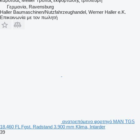
καρότσας
Meiller
Τρόπος εκφόρτωσης
τρίπλευρη
Γερμανία, Ravensburg
Haller Baumaschinen/Nutzfahrzeughandel, Werner Haller e.K.
Επικοινωνία με τον πωλητή
ανατρεπόμενο φορτηγό MAN TGS
18.460 FL Fgst. Radstand 3.900 mm Klima, Intarder
39