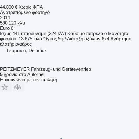
44.800 €
Χωρίς ΦΠΑ
Ανατρεπόμενο φορτηγό
2014
580.120 χλμ
Euro 6
Ισχύς
441 ίπποδύναμη (324 kW)
Καύσιμο
πετρέλαιο
Ικανότητα
φορτίου
13.675 κιλά
Όγκος
9 μ³
Διάταξη αξόνων
6x4
Ανάρτηση
ελατήριο/αέρος
Γερμανία, Delbrück
PEITZMEYER Fahrzeug- und Gerätevertrieb
5
χρόνια στο Autoline
Επικοινωνία με τον πωλητή