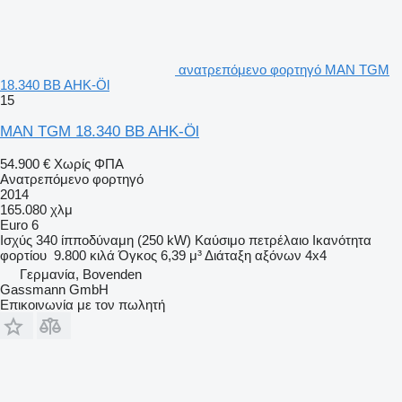
ανατρεπόμενο φορτηγό MAN TGM
18.340 BB AHK-Öl
15
MAN TGM 18.340 BB AHK-Öl
54.900 €
Χωρίς ΦΠΑ
Ανατρεπόμενο φορτηγό
2014
165.080 χλμ
Euro 6
Ισχύς
340 ίπποδύναμη (250 kW)
Καύσιμο
πετρέλαιο
Ικανότητα
φορτίου
9.800 κιλά
Όγκος
6,39 μ³
Διάταξη αξόνων
4x4
Γερμανία, Bovenden
Gassmann GmbH
Επικοινωνία με τον πωλητή