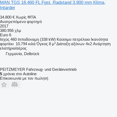
MAN TGS 18.460 FL Fgst. Radstand 3.900 mm Klima,
Intarder
34.800 €
Χωρίς ΦΠΑ
Ανατρεπόμενο φορτηγό
2017
380.956 χλμ
Euro 6
Ισχύς
460 ίπποδύναμη (338 kW)
Καύσιμο
πετρέλαιο
Ικανότητα
φορτίου
10.794 κιλά
Όγκος
8 μ³
Διάταξη αξόνων
4x2
Ανάρτηση
ελατήριο/αέρος
Γερμανία, Delbrück
PEITZMEYER Fahrzeug- und Gerätevertrieb
5
χρόνια στο Autoline
Επικοινωνία με τον πωλητή