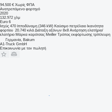
94.500 €
Χωρίς ΦΠΑ
Ανατρεπόμενο φορτηγό
2020
132.972 χλμ
Euro 6
Ισχύς
470 ίπποδύναμη (346 kW)
Καύσιμο
πετρέλαιο
Ικανότητα
φορτίου
20.740 κιλά
Διάταξη αξόνων
8x8
Ανάρτηση
ελατήριο/
ελατήριο
Μάρκα καρότσας
Meiller
Τρόπος εκφόρτωσης
τρίπλευρη
Γερμανία, Bakum
A1-Truck GmbH
Επικοινωνία με τον πωλητή