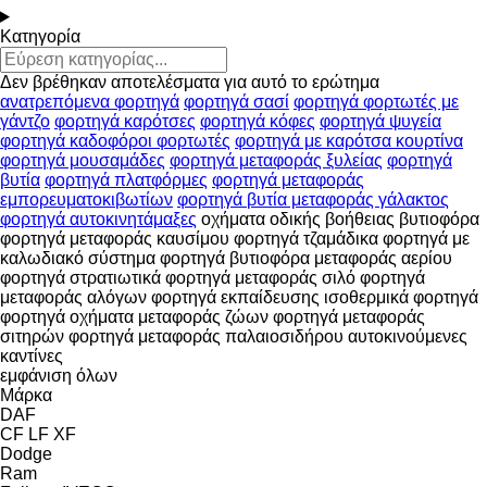
Κατηγορία
Δεν βρέθηκαν αποτελέσματα για αυτό το ερώτημα
ανατρεπόμενα φορτηγά
φορτηγά σασί
φορτηγά φορτωτές με
γάντζο
φορτηγά καρότσες
φορτηγά κόφες
φορτηγά ψυγεία
φορτηγά καδοφόροι φορτωτές
φορτηγά με καρότσα κουρτίνα
φορτηγά μουσαμάδες
φορτηγά μεταφοράς ξυλείας
φορτηγά
βυτία
φορτηγά πλατφόρμες
φορτηγά μεταφοράς
εμπορευματοκιβωτίων
φορτηγά βυτία μεταφοράς γάλακτος
φορτηγά αυτοκινητάμαξες
οχήματα οδικής βοήθειας
βυτιοφόρα
φορτηγά μεταφοράς καυσίμου
φορτηγά τζαμάδικα
φορτηγά με
καλωδιακό σύστημα
φορτηγά βυτιοφόρα μεταφοράς αερίου
φορτηγά στρατιωτικά
φορτηγά μεταφοράς σιλό
φορτηγά
μεταφοράς αλόγων
φορτηγά εκπαίδευσης
ισοθερμικά φορτηγά
φορτηγά οχήματα μεταφοράς ζώων
φορτηγά μεταφοράς
σιτηρών
φορτηγά μεταφοράς παλαιοσιδήρου
αυτοκινούμενες
καντίνες
εμφάνιση όλων
Μάρκα
DAF
CF
LF
XF
Dodge
Ram