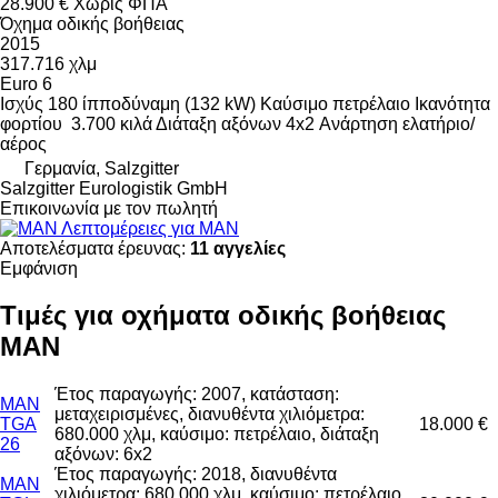
28.900 €
Χωρίς ΦΠΑ
Όχημα οδικής βοήθειας
2015
317.716 χλμ
Euro 6
Ισχύς
180 ίπποδύναμη (132 kW)
Καύσιμο
πετρέλαιο
Ικανότητα
φορτίου
3.700 κιλά
Διάταξη αξόνων
4x2
Ανάρτηση
ελατήριο/
αέρος
Γερμανία, Salzgitter
Salzgitter Eurologistik GmbH
Επικοινωνία με τον πωλητή
Λεπτομέρειες για MAN
Αποτελέσματα έρευνας:
11 αγγελίες
Εμφάνιση
Τιμές για οχήματα οδικής βοήθειας
MAN
Έτος παραγωγής: 2007, κατάσταση:
MAN
μεταχειρισμένες, διανυθέντα χιλιόμετρα:
TGA
18.000 €
680.000 χλμ, καύσιμο: πετρέλαιο, διάταξη
26
αξόνων: 6x2
Έτος παραγωγής: 2018, διανυθέντα
MAN
χιλιόμετρα: 680.000 χλμ, καύσιμο: πετρέλαιο,