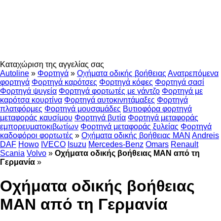
Καταχώριση της αγγελίας σας
Autoline
»
Φορτηγά
»
Οχήματα οδικής βοήθειας
Ανατρεπόμενα
φορτηγά
Φορτηγά καρότσες
Φορτηγά κόφες
Φορτηγά σασί
Φορτηγά ψυγεία
Φορτηγά φορτωτές με γάντζο
Φορτηγά με
καρότσα κουρτίνα
Φορτηγά αυτοκινητάμαξες
Φορτηγά
πλατφόρμες
Φορτηγά μουσαμάδες
Βυτιοφόρα φορτηγά
μεταφοράς καυσίμου
Φορτηγά βυτία
Φορτηγά μεταφοράς
εμπορευματοκιβωτίων
Φορτηγά μεταφοράς ξυλείας
Φορτηγά
καδοφόροι φορτωτές
»
Οχήματα οδικής βοήθειας MAN
Andreis
DAF
Howo
IVECO
Isuzu
Mercedes-Benz
Omars
Renault
Scania
Volvo
»
Οχήματα οδικής βοήθειας MAN από τη
Γερμανία
»
Οχήματα οδικής βοήθειας
MAN από τη Γερμανία