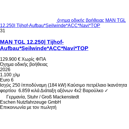
όχημα οδικής βοήθειας MAN TGL
12.250| Tijhof-Aufbau*Seilwinde*ACC*Navi*TOP
31
MAN TGL 12.250| Tijhof-
Aufbau*Seilwinde*ACC*Navi*TOP
129.900 €
Χωρίς ΦΠΑ
Όχημα οδικής βοήθειας
2026
1.100 χλμ
Euro 6
Ισχύς
250 ίπποδύναμη (184 kW)
Καύσιμο
πετρέλαιο
Ικανότητα
φορτίου
6.859 κιλά
Διάταξη αξόνων
4x2
Βαρούλκο
✓
Γερμανία, Stuhr / Groß Mackenstedt
Eschen Nutzfahrzeuge GmbH
Επικοινωνία με τον πωλητή