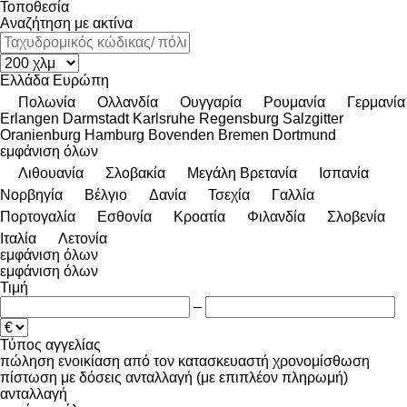
Τοποθεσία
Αναζήτηση με ακτίνα
Ελλάδα
Ευρώπη
Πολωνία
Ολλανδία
Ουγγαρία
Ρουμανία
Γερμανία
Erlangen
Darmstadt
Karlsruhe
Regensburg
Salzgitter
Oranienburg
Hamburg
Bovenden
Bremen
Dortmund
εμφάνιση όλων
Λιθουανία
Σλοβακία
Μεγάλη Βρετανία
Ισπανία
Νορβηγία
Βέλγιο
Δανία
Τσεχία
Γαλλία
Πορτογαλία
Εσθονία
Κροατία
Φιλανδία
Σλοβενία
Ιταλία
Λετονία
εμφάνιση όλων
εμφάνιση όλων
Τιμή
–
Τύπος αγγελίας
πώληση
ενοικίαση
από τον κατασκευαστή
χρονομίσθωση
πίστωση
με δόσεις
ανταλλαγή (με επιπλέον πληρωμή)
ανταλλαγή