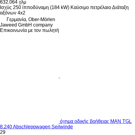
632.064 χλμ
Ισχύς
250 ίπποδύναμη (184 kW)
Καύσιμο
πετρέλαιο
Διάταξη
αξόνων
4x2
Γερμανία, Ober-Mörlen
Jaweed GmbH company
Επικοινωνία με τον πωλητή
όχημα οδικής βοήθειας MAN TGL
8.240 Abschleppwagen Seilwinde
29