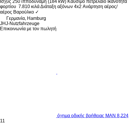
Ισχύς
250 ίπποδύναμη (184 kW)
Καύσιμο
πετρέλαιο
Ικανότητα
φορτίου
7.810 κιλά
Διάταξη αξόνων
4x2
Ανάρτηση
αέρος/
αέρος
Βαρούλκο
✓
Γερμανία, Hamburg
JHJ-Nutzfahrzeuge
Επικοινωνία με τον πωλητή
όχημα οδικής βοήθειας MAN 8,224
11