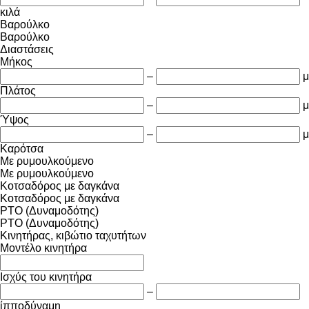
κιλά
Βαρούλκο
Βαρούλκο
Διαστάσεις
Μήκος
–
μ
Πλάτος
–
μ
Ύψος
–
μ
Καρότσα
Με ρυμουλκούμενο
Με ρυμουλκούμενο
Κοτσαδόρος με δαγκάνα
Κοτσαδόρος με δαγκάνα
PTO (Δυναμοδότης)
PTO (Δυναμοδότης)
Κινητήρας, κιβώτιο ταχυτήτων
Μοντέλο κινητήρα
Ισχύς του κινητήρα
–
ίπποδύναμη