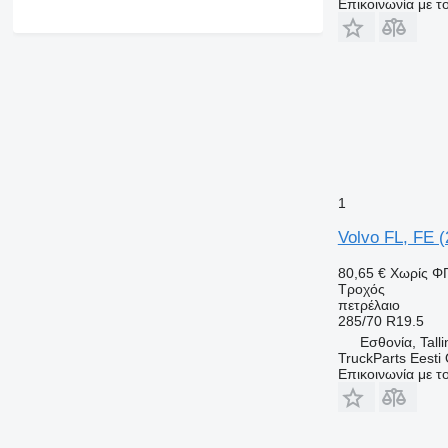
Επικοινωνία με 
1
Volvo FL, FE (
80,65 €
Χωρίς Φ
Τροχός
πετρέλαιο
285/70 R19.5
Εσθονία, Talli
TruckParts Eesti
Επικοινωνία με 