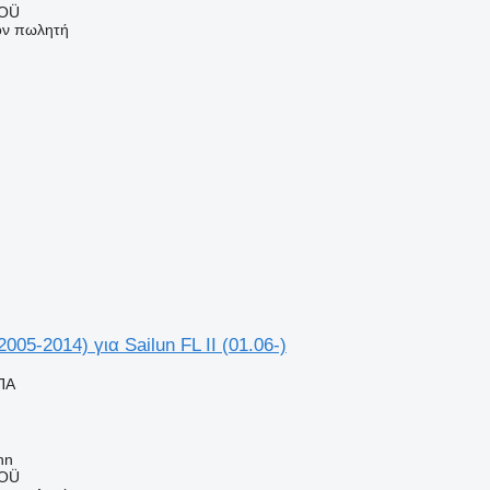
 OÜ
τον πωλητή
2005-2014) για Sailun FL II (01.06-)
ΠΑ
nn
 OÜ