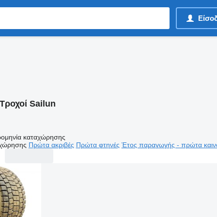
Είσο
Τροχοί Sailun
ομηνία καταχώρησης
αχώρησης
Πρώτα ακριβές
Πρώτα φτηνές
Έτος παραγωγής - πρώτα καιν