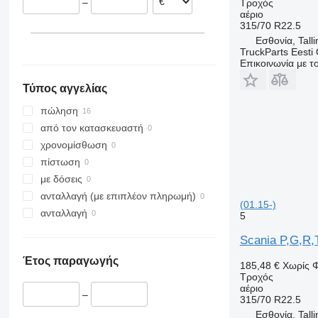
–
Τροχός
αέριο
315/70 R22.5
Εσθονία, Talli
TruckParts Eesti
Επικοινωνία με 
Τύπος αγγελίας
πώληση
από τον κατασκευαστή
χρονομίσθωση
πίστωση
με δόσεις
ανταλλαγή (με επιπλέον πληρωμή)
(01.15-)
ανταλλαγή
5
Scania P,G,R,T
Έτος παραγωγής
185,48 €
Χωρίς 
Τροχός
αέριο
–
315/70 R22.5
Εσθονία, Talli