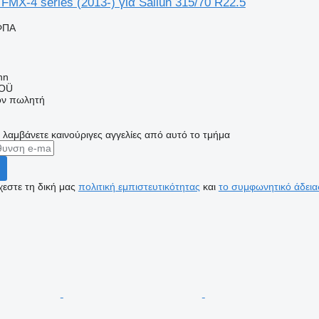
FMX-4 series (2013-) για Sailun 315/70 R22.5
ΦΠΑ
nn
 OÜ
τον πωλητή
α λαμβάνετε καινούριγες αγγελίες από αυτό το τμήμα
εστε τη δική μας
πολιτική εμπιστευτικότητας
και
το συμφωνητικό άδεια