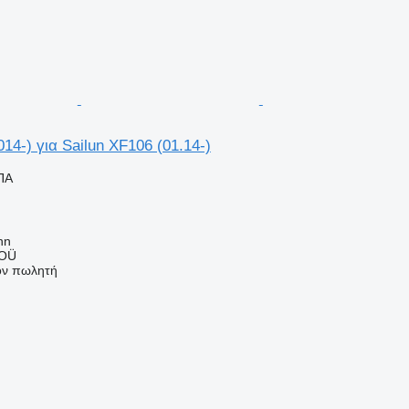
14-) για Sailun XF106 (01.14-)
ΠΑ
nn
 OÜ
τον πωλητή