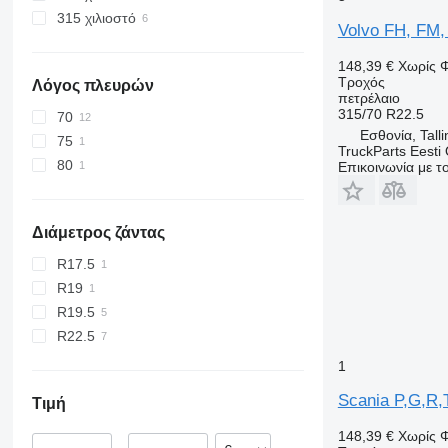
315 χιλιοστό
Volvo FH, FM, 
148,39 €
Χωρίς 
Τροχός
Λόγος πλευρών
πετρέλαιο
315/70 R22.5
70
Εσθονία, Talli
75
TruckParts Eesti
80
Επικοινωνία με 
Διάμετρος ζάντας
R17.5
R19
R19.5
R22.5
1
Scania P,G,R,T
Τιμή
148,39 €
Χωρίς 