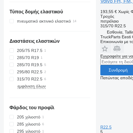
Volvo FH, FM, 
Ρουμανία
193,55 €
Χωρίς 
Τύπος δομής ελαστικού
Ολλανδία
Τροχός
πετρέλαιο
πνευματικό ακτινικό ελαστικό
315/70 R22.5
Εσθονία, Talli
TruckParts Eesti
Διαστάσεις ελαστικών
Επικοινωνία με 
205/75 R17.5
Εγγραφείτε για ν
285/70 R19
285/70 R19.5
Συνδρομή
295/80 R22.5
Πατώντας αποδέχ
315/70 R22.5
εμφάνιση όλων
Φάρδος του προφίλ
205 χιλιοστό
285 χιλιοστό
R22.5
295 χιλιοστό
5