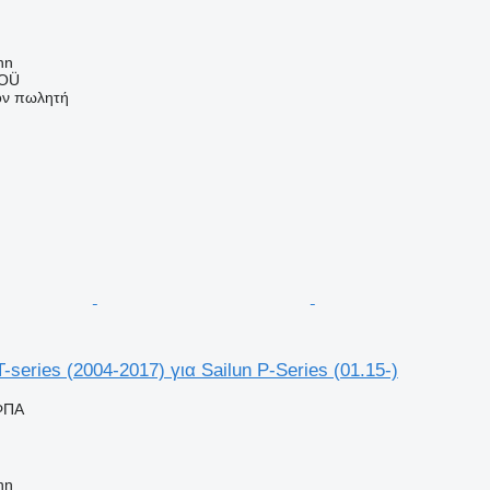
nn
 OÜ
τον πωλητή
-series (2004-2017) για Sailun P-Series (01.15-)
ΦΠΑ
nn