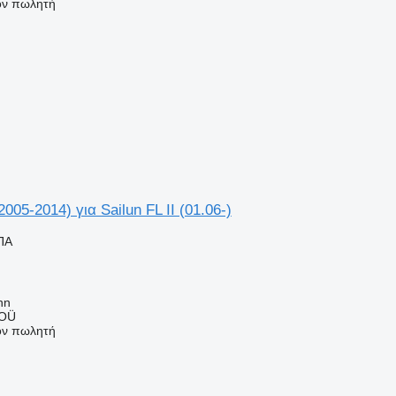
τον πωλητή
2005-2014) για Sailun FL II (01.06-)
ΠΑ
nn
 OÜ
τον πωλητή