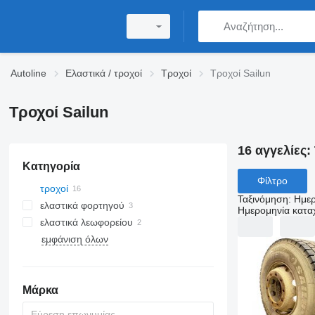
Autoline
Ελαστικά / τροχοί
Τροχοί
Τροχοί Sailun
Τροχοί Sailun
16 αγγελίες:
Κατηγορία
Φίλτρο
τροχοί
Ταξινόμηση
:
Ημερ
ελαστικά φορτηγού
Ημερομηνία κατ
ελαστικά λεωφορείου
εμφάνιση όλων
Μάρκα