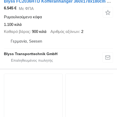
Blyss FC2036HTD Kofferanhänger 360x178x180cm 2000kg zGG
6.545 €
Με ΦΠΑ
Ρυμουλκούμενο κόφα
1.100 κιλά
Καθαρό βάρος
900 κιλά
Αριθμός αξόνων
2
Γερμανία, Seesen
Blyss Transporttechnik GmbH