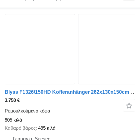
Blyss F1326/150HD Kofferanhänger 262x130x150cm 1300kg zGG
3.750 €
Ρυμουλκούμενο κόφα
805 κιλά
Καθαρό βάρος
495 κιλά
Γερμανία, Seesen