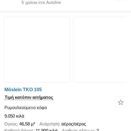
5
χρόνια στο Autoline
Möslein TKO 105
Τιμή κατόπιν αιτήματος
Ρυμουλκούμενο κόφα
9.050 κιλά
Όγκος
46,58 μ³
Ανάρτηση
αέρος/αέρος
Καθαρό βάρος
11.900 κιλά
Αριθμός αξόνων
2