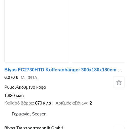
Blyss FC2730HTD Kofferanhänger 300x180x180cm 2700kg zGG
6.270 €
Με ΦΠΑ
Ρυμουλκούμενο κόφα
1.830 κιλά
Καθαρό βάρος
870 κιλά
Αριθμός αξόνων
2
Γερμανία, Seesen
Blyss Transporttechnik GmbH