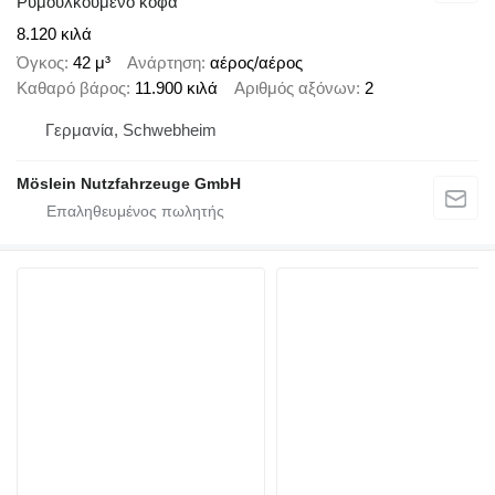
Ρυμουλκούμενο κόφα
8.120 κιλά
Όγκος
42 μ³
Ανάρτηση
αέρος/αέρος
Καθαρό βάρος
11.900 κιλά
Αριθμός αξόνων
2
Γερμανία, Schwebheim
Möslein Nutzfahrzeuge GmbH