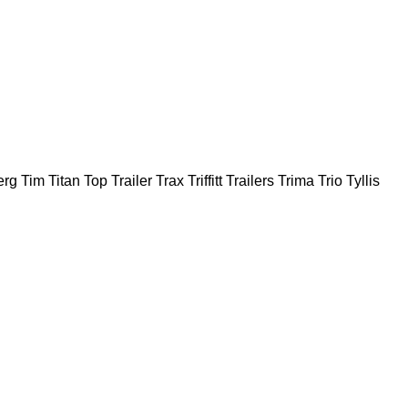
erg
Tim
Titan
Top Trailer
Trax
Triffitt Trailers
Trima
Trio
Tyllis