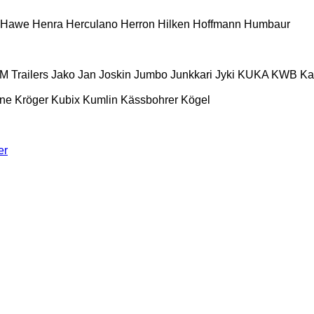
Hawe
Henra
Herculano
Herron
Hilken
Hoffmann
Humbaur
M Trailers
Jako
Jan
Joskin
Jumbo
Junkkari
Jyki
KUKA
KWB
K
ne
Kröger
Kubix
Kumlin
Kässbohrer
Kögel
er