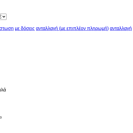
ίστωση
με δόσεις
ανταλλαγή (με επιπλέον πληρωμή)
ανταλλαγή
ιλά
³