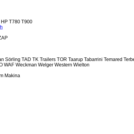
 HP
T780
T900
ch
ZAP
an
Sörling
TAD
TK Trailers
TOR
Taarup
Tabarrini
Temared
Terb
O
WAF
Weckman
Welger
Western
Wielton
ım Makina