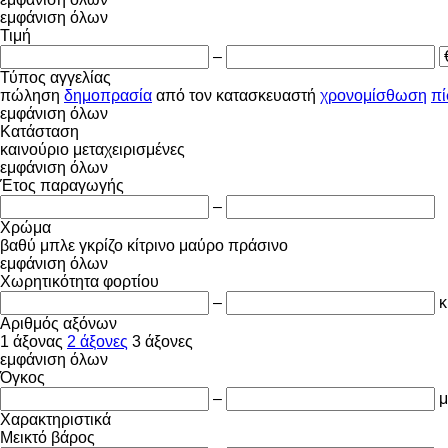
εμφάνιση όλων
Τιμή
–
Τύπος αγγελίας
πώληση
δημοπρασία
από τον κατασκευαστή
χρονομίσθωση
π
εμφάνιση όλων
Κατάσταση
καινούριο
μεταχειρισμένες
εμφάνιση όλων
Έτος παραγωγής
–
Χρώμα
βαθύ μπλε
γκρίζο
κίτρινο
μαύρο
πράσινο
εμφάνιση όλων
Χωρητικότητα φορτίου
–
κ
Αριθμός αξόνων
1 άξονας
2 άξονες
3 άξονες
εμφάνιση όλων
Όγκος
–
μ
Χαρακτηριστικά
Μεικτό βάρος