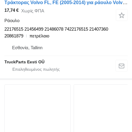
Τράκτορας Volvo FL, FE (2005-2014) για ράουλο Volvo FE (01.06-) 22176515
17,74 €
Χωρίς ΦΠΑ
Ράουλο
22176515 21456499 21486078 7422176515 21407360
20861879
πετρέλαιο
Εσθονία, Tallinn
TruckParts Eesti OÜ