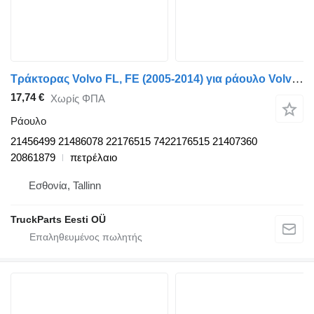
Τράκτορας Volvo FL, FE (2005-2014) για ράουλο Volvo FE (01.06-) 21456499
17,74 €
Χωρίς ΦΠΑ
Ράουλο
21456499 21486078 22176515 7422176515 21407360
20861879
πετρέλαιο
Εσθονία, Tallinn
TruckParts Eesti OÜ