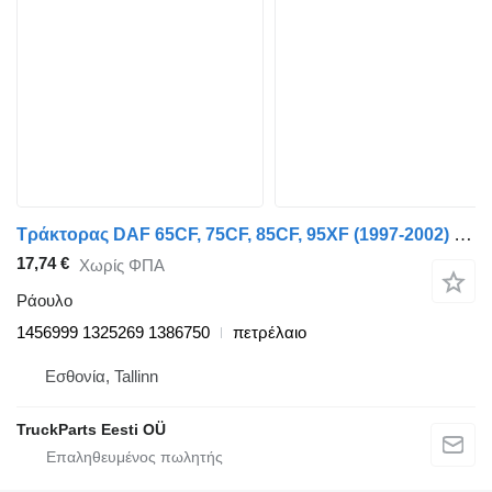
Τράκτορας DAF 65CF, 75CF, 85CF, 95XF (1997-2002) για ράουλο DAF 95XF (01.97-12.02) 1456999
17,74 €
Χωρίς ΦΠΑ
Ράουλο
1456999 1325269 1386750
πετρέλαιο
Εσθονία, Tallinn
TruckParts Eesti OÜ