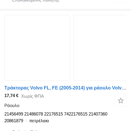
Τράκτορας Volvo FL, FE (2005-2014) για ράουλο Volvo FE (01.06-) 21456499
17,74 €
Χωρίς ΦΠΑ
Ράουλο
21456499 21486078 22176515 7422176515 21407360
20861879
πετρέλαιο