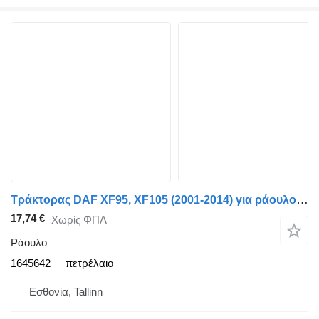
Τράκτορας DAF XF95, XF105 (2001-2014) για ράουλο DAF XF105 (01.05-) 1645642
17,74 €
Χωρίς ΦΠΑ
Ράουλο
1645642
πετρέλαιο
Εσθονία, Tallinn