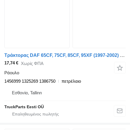
Τράκτορας DAF 65CF, 75CF, 85CF, 95XF (1997-2002) για ράουλο DAF 95XF (01.97-12.02) 1456999
17,74 €
Χωρίς ΦΠΑ
Ράουλο
1456999 1325269 1386750
πετρέλαιο
Εσθονία, Tallinn
TruckParts Eesti OÜ