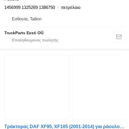
1456999 1325269 1386750
πετρέλαιο
Εσθονία, Tallinn
TruckParts Eesti OÜ
Τράκτορας DAF XF95, XF105 (2001-2014) για ράουλο DAF XF105 (01.05-) 1867257 1840797