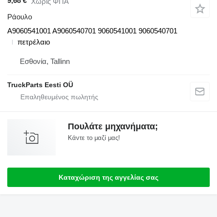
9,68 €
Χωρίς ΦΠΑ
Ράουλο
A9060541001 A9060540701 9060541001 9060540701
πετρέλαιο
Εσθονία, Tallinn
TruckParts Eesti OÜ
Πουλάτε μηχανήματα;
Κάντε το μαζί μας!
Καταχώριση της αγγελίας σας