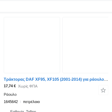
Τράκτορας DAF XF95, XF105 (2001-2014) για ράουλο DAF XF105 (01.05-) 1645642
17,74 €
Χωρίς ΦΠΑ
Ράουλο
1645642
πετρέλαιο
Εσθονία, Tallinn