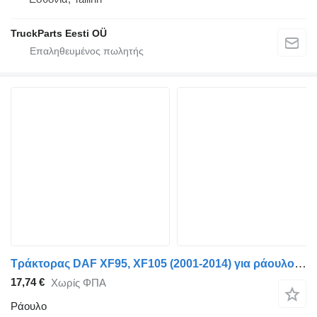
TruckParts Eesti OÜ
Τράκτορας DAF XF95, XF105 (2001-2014) για ράουλο DAF XF105 (01.05-) 1645642
17,74 €
Χωρίς ΦΠΑ
Ράουλο