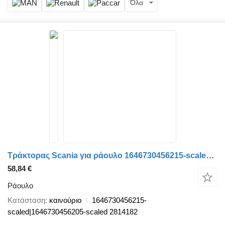
Όλα
Τράκτορας Scania για ράουλο 1646730456215-scaled|1646730456205-scaled
58,84 €
Ράουλο
Κατάσταση
καινούριο
1646730456215-
scaled|1646730456205-scaled 2814182