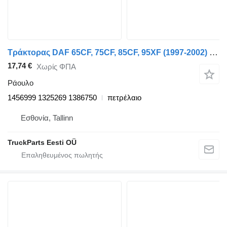
Τράκτορας DAF 65CF, 75CF, 85CF, 95XF (1997-2002) για ράουλο DAF 95XF (01.97-12.02) 1456999
17,74 €
Χωρίς ΦΠΑ
Ράουλο
1456999 1325269 1386750
πετρέλαιο
Εσθονία, Tallinn
TruckParts Eesti OÜ