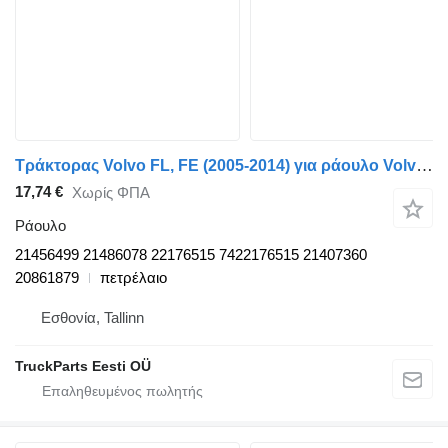
Τράκτορας Volvo FL, FE (2005-2014) για ράουλο Volvo FE (01.06-) 21456499
17,74 €
Χωρίς ΦΠΑ
Ράουλο
21456499 21486078 22176515 7422176515 21407360
20861879
πετρέλαιο
Εσθονία, Tallinn
TruckParts Eesti OÜ