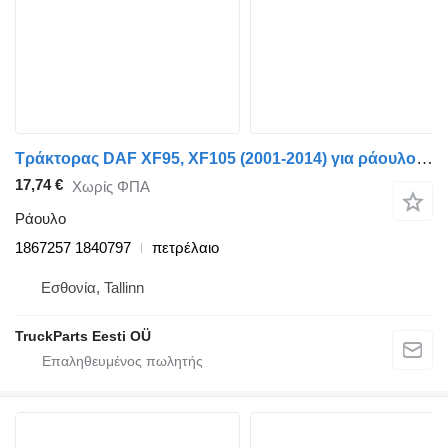
Τράκτορας DAF XF95, XF105 (2001-2014) για ράουλο DAF XF105 (01.05-) 1867257 1840797
17,74 €
Χωρίς ΦΠΑ
Ράουλο
1867257 1840797
πετρέλαιο
Εσθονία, Tallinn
TruckParts Eesti OÜ