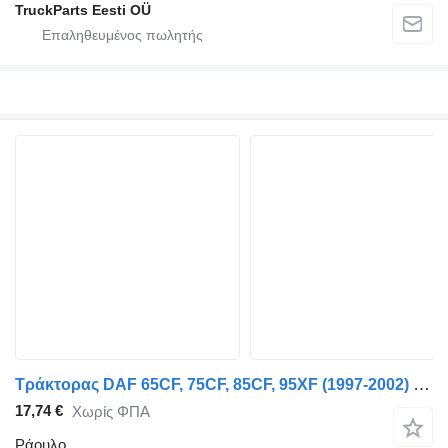
TruckParts Eesti OÜ
Τράκτορας DAF 65CF, 75CF, 85CF, 95XF (1997-2002) για ράουλο DAF 95XF (01.97-12.02) 1456999
17,74 €
Χωρίς ΦΠΑ
Ράουλο