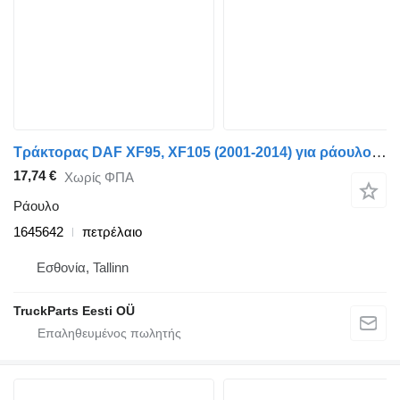
Τράκτορας DAF XF95, XF105 (2001-2014) για ράουλο DAF XF105 (01.05-) 1645642
17,74 €
Χωρίς ΦΠΑ
Ράουλο
1645642
πετρέλαιο
Εσθονία, Tallinn
TruckParts Eesti OÜ