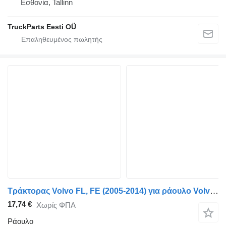
Εσθονία, Tallinn
TruckParts Eesti OÜ
Τράκτορας Volvo FL, FE (2005-2014) για ράουλο Volvo FE (01.06-) 21456499
17,74 €
Χωρίς ΦΠΑ
Ράουλο