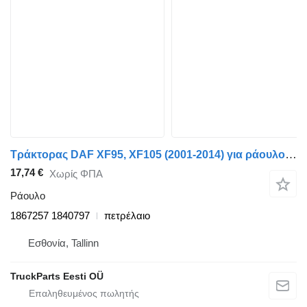
Τράκτορας DAF XF95, XF105 (2001-2014) για ράουλο DAF XF105 (01.05-) 1867257 1840797
17,74 €
Χωρίς ΦΠΑ
Ράουλο
1867257 1840797
πετρέλαιο
Εσθονία, Tallinn
TruckParts Eesti OÜ