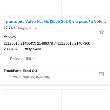
Τράκτορας Volvo FL, FE (2005-2014) για ράουλο Volvo FE (01.06-) 22176515
17,74 €
Χωρίς ΦΠΑ
Ράουλο
22176515 21456499 21486078 7422176515 21407360
20861879
πετρέλαιο
Εσθονία, Tallinn
TruckParts Eesti OÜ