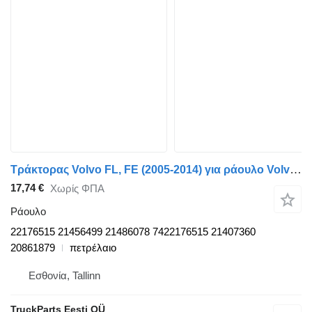
Τράκτορας Volvo FL, FE (2005-2014) για ράουλο Volvo FE (01.06-) 22176515
17,74 €
Χωρίς ΦΠΑ
Ράουλο
22176515 21456499 21486078 7422176515 21407360
20861879
πετρέλαιο
Εσθονία, Tallinn
TruckParts Eesti OÜ