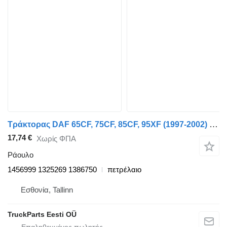
Τράκτορας DAF 65CF, 75CF, 85CF, 95XF (1997-2002) για ράουλο DAF 95XF (01.97-12.02) 1456999
17,74 €
Χωρίς ΦΠΑ
Ράουλο
1456999 1325269 1386750
πετρέλαιο
Εσθονία, Tallinn
TruckParts Eesti OÜ