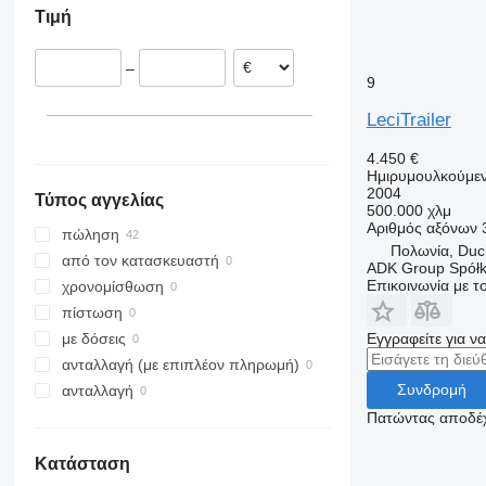
Τιμή
Ολλανδία
Ρουμανία
–
Ισπανία
9
Ουγγαρία
LeciTrailer
Γαλλία
Γερμανία
4.450 €
Ημιρυμουλκούμε
εμφάνιση όλων
2004
Τύπος αγγελίας
500.000 χλμ
Αριθμός αξόνων
πώληση
Πολωνία, Duc
από τον κατασκευαστή
ADK Group Spółka
Επικοινωνία με 
χρονομίσθωση
πίστωση
Εγγραφείτε για ν
με δόσεις
ανταλλαγή (με επιπλέον πληρωμή)
Συνδρομή
ανταλλαγή
Πατώντας αποδέχ
Κατάσταση