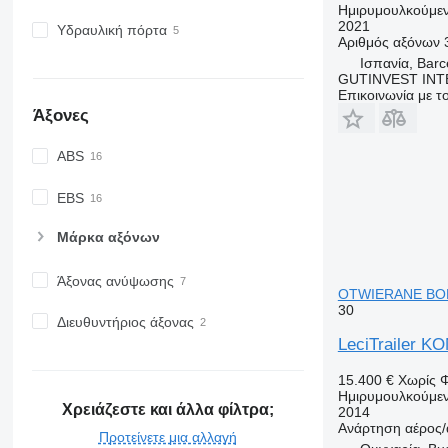
Ημιρυμουλκούμε
2021
Υδραυλική πόρτα
Αριθμός αξόνων
Ισπανία, Barc
GUTINVEST INT
Επικοινωνία με 
Άξονες
ABS
EBS
Μάρκα αξόνων
Άξονας ανύψωσης
OTWIERANE BOK
30
Διευθυντήριος άξονας
LeciTrailer
15.400 €
Χωρίς 
Ημιρυμουλκούμε
Χρειάζεστε και άλλα φίλτρα;
2014
Ανάρτηση
αέρος/
Προτείνετε μια αλλαγή