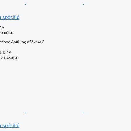
 spécifié
ΠΑ
νο κόφα
αέρος
Αριθμός αξόνων
3
OURDS
τον πωλητή
 spécifié