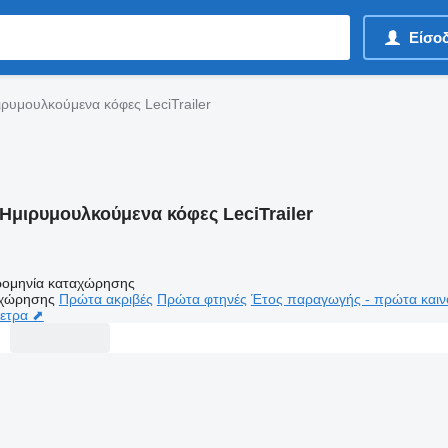
Είσο
ιρυμουλκούμενα κόφες LeciTrailer
Ημιρυμουλκούμενα κόφες LeciTrailer
ομηνία καταχώρησης
αχώρησης
Πρώτα ακριβές
Πρώτα φτηνές
Έτος παραγωγής - πρώτα καιν
μετρα ⬈