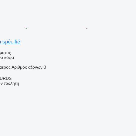
 spécifié
ήματος
νο κόφα
αέρος
Αριθμός αξόνων
3
OURDS
τον πωλητή