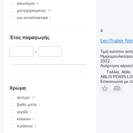
καινούριο
μεταχειρισμένες
για ανταλλακτικά
4
Έτος παραγωγής
LeciTrailer Non
Τιμή κατόπιν αιτ
–
Ημιρυμουλκούμε
2022
Ανάρτηση
αέρος/
Γαλλία, Ablis
ABLIS POIDS L
Επικοινωνία με 
Χρώμα
άσπρο
βαθύ μπλε
γκρίζο
κόκκινο
πράσινο