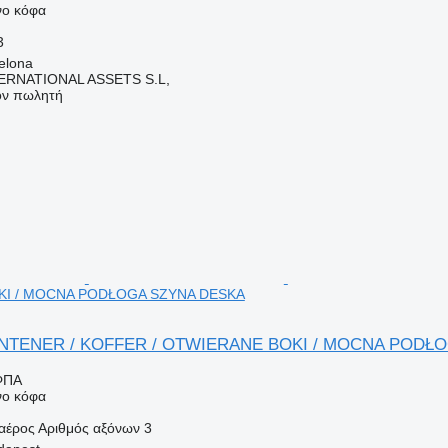
νο κόφα
3
elona
ERNATIONAL ASSETS S.L,
τον πωλητή
I / MOCNA PODŁOGA SZYNA DESKA
 KONTENER / KOFFER / OTWIERANE BOKI / MOCNA PODŁ
ΦΠΑ
νο κόφα
αέρος
Αριθμός αξόνων
3