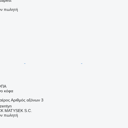
dapest
τον πωλητή
ΦΠΑ
νο κόφα
αέρος
Αριθμός αξόνων
3
zentyn
K MATYSEK S.C.
τον πωλητή