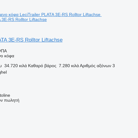
 3E-RS Rolltor Liftachse
ATA 3E-RS Rolltor Liftachse
ΦΠΑ
νο κόφα
υ
34.720 κιλά
Καθαρό βάρος
7.280 κιλά
Αριθμός αξόνων
3
ghel
oline
τον πωλητή