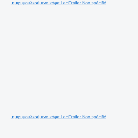
ημιρυμουλκούμενο κόφα LeciTrailer Non spécifié
ημιρυμουλκούμενο κόφα LeciTrailer Non spécifié