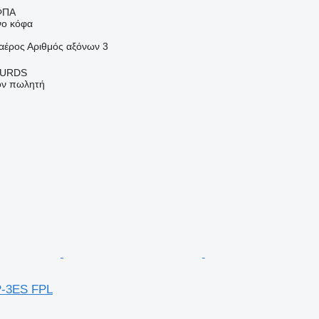
ΦΠΑ
νο κόφα
αέρος
Αριθμός αξόνων
3
OURDS
τον πωλητή
TP-3ES FPL