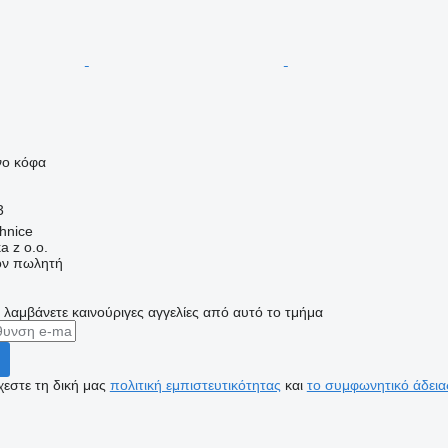
νο κόφα
3
hnice
 z o.o.
τον πωλητή
α λαμβάνετε καινούριγες αγγελίες από αυτό το τμήμα
εστε τη δική μας
πολιτική εμπιστευτικότητας
και
το συμφωνητικό άδεια