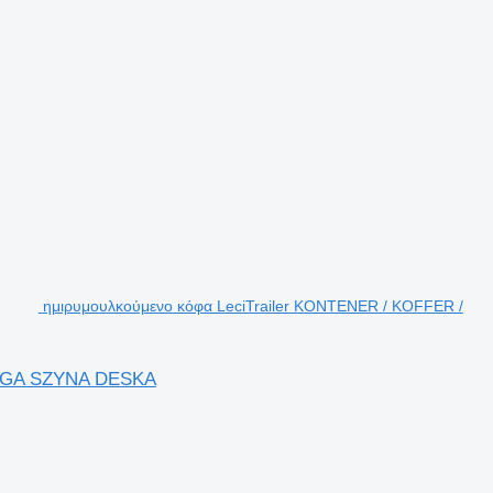
ημιρυμουλκούμενο κόφα LeciTrailer KONTENER / KOFFER /
OGA SZYNA DESKA