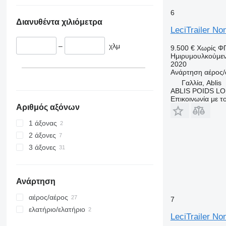
6
Διανυθέντα χιλιόμετρα
LeciTrailer Non
–
χλμ
9.500 €
Χωρίς Φ
Ημιρυμουλκούμε
2020
Ανάρτηση
αέρος/
Γαλλία, Ablis
ABLIS POIDS L
Επικοινωνία με 
Αριθμός αξόνων
1 άξονας
2 άξονες
3 άξονες
Ανάρτηση
αέρος/αέρος
7
ελατήριο/ελατήριο
LeciTrailer Non