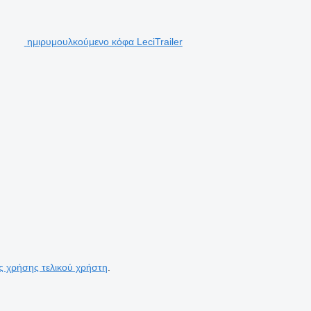
ημιρυμουλκούμενο κόφα LeciTrailer
ς χρήσης τελικού χρήστη
.