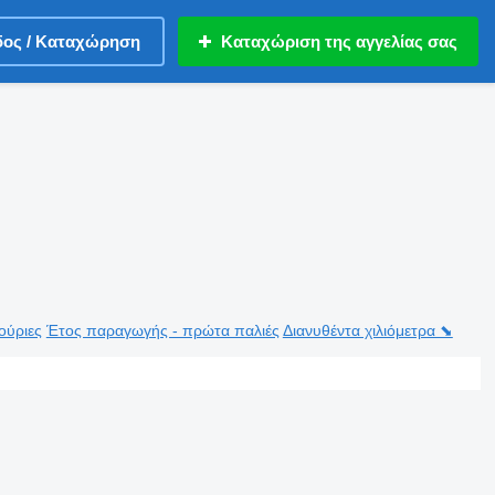
δος / Καταχώρηση
Καταχώριση της αγγελίας σας
ούριες
Έτος παραγωγής - πρώτα παλιές
Διανυθέντα χιλιόμετρα ⬊