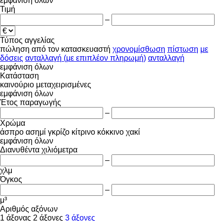
εμφάνιση όλων
Τιμή
–
Τύπος αγγελίας
πώληση
από τον κατασκευαστή
χρονομίσθωση
πίστωση
με
δόσεις
ανταλλαγή (με επιπλέον πληρωμή)
ανταλλαγή
εμφάνιση όλων
Κατάσταση
καινούριο
μεταχειρισμένες
εμφάνιση όλων
Έτος παραγωγής
–
Χρώμα
άσπρο
ασημί
γκρίζο
κίτρινο
κόκκινο
χακί
εμφάνιση όλων
Διανυθέντα χιλιόμετρα
–
χλμ
Όγκος
–
μ³
Αριθμός αξόνων
1 άξονας
2 άξονες
3 άξονες