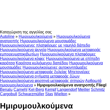
Καταχώριση της αγγελίας σας
Autoline
»
Ημιρυμουλκούμενα
»
Ημιρυμουλκούμενα
ανατροπής
Ημιρυμουλκούμενα μουσαμάδες
Ημιρυμουλκούμενες πλατφόρμες με χαμηλό δάπεδο
Ημιρυμουλκούμενα ψυγεία
Ημιρυμουλκούμενα μεταφοράς
εμπορευματοκιβωτίων
Ημιρυμουλκούμενα πλατφόρμες
Ημιρυμουλκούμενα κόφες
Ημιρυμουλκούμενα με επίπεδη
καρότσα
Καρότσα κυλιόμενου δαπέδου
Ημιρυμουλκούμενα
μουσαμάδες
Ημιρυμουλκούμενες αυτοκινητάμαξες
Ημιρυμουλκούμενα μεταφοράς ξυλείας
Μπετονιέρες
Ημιρυμουλκούμενα οχήματα μεταφοράς ζώων
Ημιρυμουλκούμενα φορτηγά μεταφοράς σιτηρών
Αρθρωτά
ημιρυμουλκούμενα
»
Ημιρυμουλκούμενα ανατροπής Fliegl
Benalu
Carnehl
Kel-Berg
Kempf
Langendorf
Meiller
Schmitz
Cargobull
Schwarzmüller
Stas
Wielton
»
Ημιρυμουλκούμενα