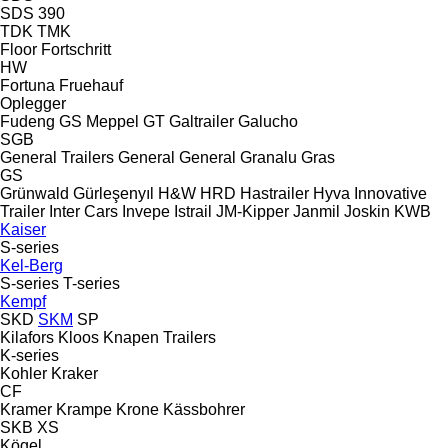
SDS 390
TDK
TMK
Floor
Fortschritt
HW
Fortuna
Fruehauf
Oplegger
Fudeng
GS Meppel
GT
Galtrailer
Galucho
SGB
General Trailers
General
General
Granalu
Gras
GS
Grünwald
Gürleşenyıl
H&W
HRD
Hastrailer
Hyva
Innovative
Trailer
Inter Cars
Invepe
Istrail
JM-Kipper
Janmil
Joskin
KWB
Kaiser
S-series
Kel-Berg
S-series
T-series
Kempf
SKD
SKM
SP
Kilafors
Kloos
Knapen Trailers
K-series
Kohler
Kraker
CF
Kramer
Krampe
Krone
Kässbohrer
SKB
XS
Kögel