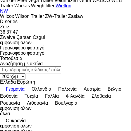
Van der Peet
Vega Trailer
Veldhuizen
Vertra
WABCO
WEB
Trailer
Warkas
Weightlifter
Wielton
NW
Wilcox
Wilson Trailer
ZW-Trailer
Zasław
D-series
Zorzi
36
37
47
Zwalve
Çarsan
Özgül
εμφάνιση όλων
Γερανοφόρο φορτηγό
Γερανοφόρο φορτηγό
Τοποθεσία
Αναζήτηση με ακτίνα
Ελλάδα
Ευρώπη
Γερμανία
Ολλανδία
Πολωνία
Αυστρία
Βέλγιο
Εσθονία
Τσεχία
Γαλλία
Φιλανδία
Σλοβακία
Ρουμανία
Λιθουανία
Βουλγαρία
εμφάνιση όλων
άλλα
Ουκρανία
εμφάνιση όλων