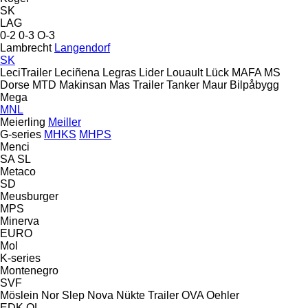
SK
LAG
0-2
0-3
O-3
Lambrecht
Langendorf
SK
LeciTrailer
Leciñena
Legras
Lider
Louault
Lück
MAFA
MS
Dorse
MTD
Makinsan
Mas Trailer Tanker
Maur Bilpåbygg
Mega
MNL
Meierling
Meiller
G-series
MHKS
MHPS
Menci
SA
SL
Metaco
SD
Meusburger
MPS
Minerva
EURO
Mol
K-series
Montenegro
SVF
Möslein
Nor Slep
Nova
Nükte Trailer
OVA
Oehler
EDK
OL