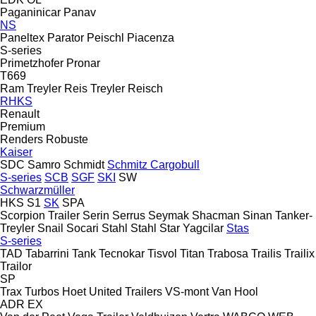
Paganinicar
Panav
NS
Paneltex
Parator
Peischl
Piacenza
S-series
Primetzhofer
Pronar
T669
Ram Treyler
Reis Treyler
Reisch
RHKS
Renault
Premium
Renders
Robuste
Kaiser
SDC
Samro
Schmidt
Schmitz Cargobull
S-series
SCB
SGF
SKI
SW
Schwarzmüller
HKS
S1
SK
SPA
Scorpion Trailer
Serin
Serrus
Seymak
Shacman
Sinan Tanker-
Treyler
Snail
Socari
Stahl
Stahl
Star Yagcilar
Stas
S-series
TAD
Tabarrini
Tank
Tecnokar
Tisvol
Titan
Trabosa
Trailis
Trailix
Trailor
SP
Trax
Turbos Hoet
United Trailers
VS-mont
Van Hool
ADR
EX