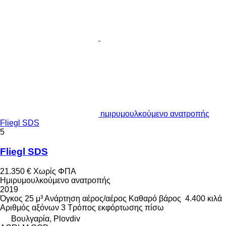
ημιρυμουλκούμενο ανατροπής
Fliegl SDS
5
Fliegl SDS
21.350 €
Χωρίς ΦΠΑ
Ημιρυμουλκούμενο ανατροπής
2019
Όγκος
25 μ³
Ανάρτηση
αέρος/αέρος
Καθαρό βάρος
4.400 κιλά
Αριθμός αξόνων
3
Τρόπος εκφόρτωσης
πίσω
Βουλγαρία, Plovdiv