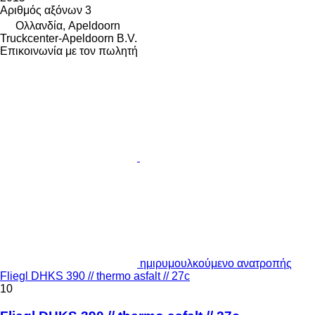
Αριθμός αξόνων
3
Ολλανδία, Apeldoorn
Truckcenter-Apeldoorn B.V.
Επικοινωνία με τον πωλητή
ημιρυμουλκούμενο ανατροπής
Fliegl DHKS 390 // thermo asfalt // 27c
10