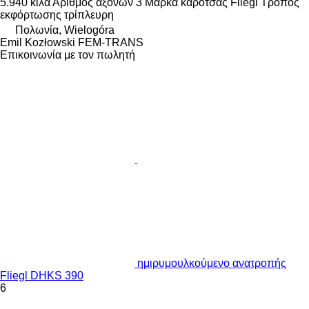
5.940 κιλά
Αριθμός αξόνων
3
Μάρκα καρότσας
Fliegl
Τρόπος
εκφόρτωσης
τρίπλευρη
Πολωνία, Wielogóra
Emil Kozłowski FEM-TRANS
Επικοινωνία με τον πωλητή
ημιρυμουλκούμενο ανατροπής
Fliegl DHKS 390
6