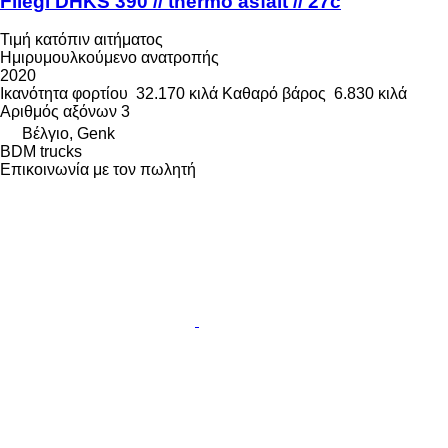
Fliegl DHKS 390 // thermo asfalt // 27c
Τιμή κατόπιν αιτήματος
Ημιρυμουλκούμενο ανατροπής
2020
Ικανότητα φορτίου
32.170 κιλά
Καθαρό βάρος
6.830 κιλά
Αριθμός αξόνων
3
Βέλγιο, Genk
BDM trucks
Επικοινωνία με τον πωλητή