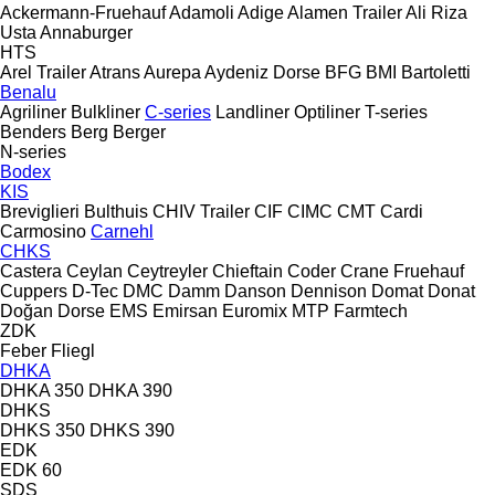
Ackermann-Fruehauf
Adamoli
Adige
Alamen Trailer
Ali Riza
Usta
Annaburger
HTS
Arel Trailer
Atrans
Aurepa
Aydeniz Dorse
BFG
BMI
Bartoletti
Benalu
Agriliner
Bulkliner
C-series
Landliner
Optiliner
T-series
Benders
Berg
Berger
N-series
Bodex
KIS
Breviglieri
Bulthuis
CHIV Trailer
CIF
CIMC
CMT
Cardi
Carmosino
Carnehl
CHKS
Castera
Ceylan
Ceytreyler
Chieftain
Coder
Crane Fruehauf
Cuppers
D-Tec
DMC
Damm
Danson
Dennison
Domat
Donat
Doğan Dorse
EMS
Emirsan
Euromix MTP
Farmtech
ZDK
Feber
Fliegl
DHKA
DHKA 350
DHKA 390
DHKS
DHKS 350
DHKS 390
EDK
EDK 60
SDS