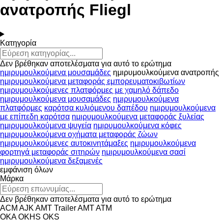
ανατροπής Fliegl
Κατηγορία
Δεν βρέθηκαν αποτελέσματα για αυτό το ερώτημα
ημιρυμουλκούμενα μουσαμάδες
ημιρυμουλκούμενα ανατροπής
ημιρυμουλκούμενα μεταφοράς εμπορευματοκιβωτίων
ημιρυμουλκούμενες πλατφόρμες με χαμηλό δάπεδο
ημιρυμουλκούμενα μουσαμάδες
ημιρυμουλκούμενα
πλατφόρμες
καρότσα κυλιόμενου δαπέδου
ημιρυμουλκούμενα
με επίπεδη καρότσα
ημιρυμουλκούμενα μεταφοράς ξυλείας
ημιρυμουλκούμενα ψυγεία
ημιρυμουλκούμενα κόφες
ημιρυμουλκούμενα οχήματα μεταφοράς ζώων
ημιρυμουλκούμενες αυτοκινητάμαξες
ημιρυμουλκούμενα
φορτηγά μεταφοράς σιτηρών
ημιρυμουλκούμενα σασί
ημιρυμουλκούμενα δεξαμενές
εμφάνιση όλων
Μάρκα
Δεν βρέθηκαν αποτελέσματα για αυτό το ερώτημα
ACM
AJK
AMT Trailer
AMT
ATM
OKA
OKHS
OKS