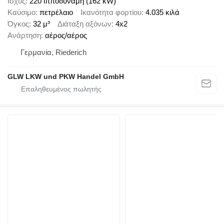
Ισχύς
220 ίπποδύναμη (162 kW)
Καύσιμο
πετρέλαιο
Ικανότητα φορτίου
4.035 κιλά
Όγκος
32 μ³
Διάταξη αξόνων
4x2
Ανάρτηση
αέρος/αέρος
Γερμανία, Riederich
GLW LKW und PKW Handel GmbH