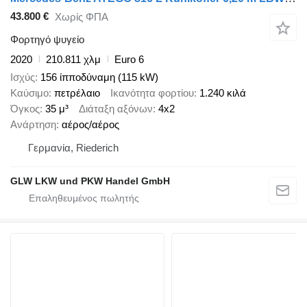
43.800 €
Χωρίς ΦΠΑ
Φορτηγό ψυγείο
2020
210.811 χλμ
Euro 6
Ισχύς
156 ίπποδύναμη (115 kW)
Καύσιμο
πετρέλαιο
Ικανότητα φορτίου
1.240 κιλά
Όγκος
35 μ³
Διάταξη αξόνων
4x2
Ανάρτηση
αέρος/αέρος
Γερμανία, Riederich
GLW LKW und PKW Handel GmbH