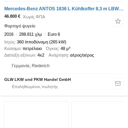
Mercedes-Benz ANTOS 1836 L Kühlkoffer 8,3 m LBW 2 T*TK T-1200
46.800 €
Χωρίς ΦΠΑ
Φορτηγό ψυγείο
2016
288.811 χλμ
Euro 6
Ισχύς
360 ίπποδύναμη (265 kW)
Καύσιμο
πετρέλαιο
Όγκος
48 μ³
Διάταξη αξόνων
4x2
Ανάρτηση
αέρος/αέρος
Γερμανία, Riederich
GLW LKW und PKW Handel GmbH