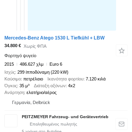
Mercedes-Benz Atego 1530 L Tiefkühl + LBW
34.800 €
Χωρίς ΦΠΑ
Φορτηγό ψυγείο
2015
486.627 χλμ
Euro 6
Ισχύς
299 ίπποδύναμη (220 kW)
Καύσιμο
πετρέλαιο
Ικανότητα φορτίου
7.120 κιλά
Όγκος
35 μ³
Διάταξη αξόνων
4x2
Ανάρτηση
ελατήριο/αέρος
Γερμανία, Delbrück
PEITZMEYER Fahrzeug- und Gerätevertrieb
5
χρόνια στο Autoline