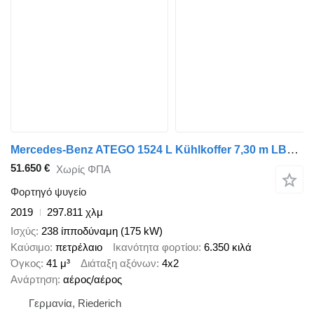
Mercedes-Benz ATEGO 1524 L Kühlkoffer 7,30 m LBW 1,5 T*CARRIER
51.650 €
Χωρίς ΦΠΑ
Φορτηγό ψυγείο
2019
297.811 χλμ
Ισχύς
238 ίπποδύναμη (175 kW)
Καύσιμο
πετρέλαιο
Ικανότητα φορτίου
6.350 κιλά
Όγκος
41 μ³
Διάταξη αξόνων
4x2
Ανάρτηση
αέρος/αέρος
Γερμανία, Riederich