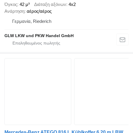
Όγκος
42 μ³
Διάταξη αξόνων
4x2
Ανάρτηση
αέρος/αέρος
Γερμανία, Riederich
GLW LKW und PKW Handel GmbH
Mercedes-Benz ATEGO 816 L Kühlkoffer 6,20 m LBW 1,5 T*EURO 6 D