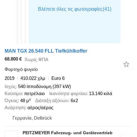
MAN TGX 26.540 FLL Tiefkühlkoffer
68.800 €
Χωρίς ΦΠΑ
Φορτηγό ψυγείο
2019
410.022 χλμ
Euro 6
Ισχύς
540 ίπποδύναμη (397 kW)
Καύσιμο
πετρέλαιο
Ικανότητα φορτίου
13.140 κιλά
Όγκος
48 μ³
Διάταξη αξόνων
6x2
Ανάρτηση
αέρος/αέρος
Γερμανία, Delbrück
PEITZMEYER Fahrzeug- und Gerätevertrieb