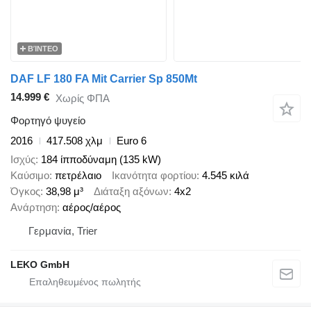
ΒΊΝΤΕΟ
DAF LF 180 FA Mit Carrier Sp 850Mt
14.999 €
Χωρίς ΦΠΑ
Φορτηγό ψυγείο
2016
417.508 χλμ
Euro 6
Ισχύς
184 ίπποδύναμη (135 kW)
Καύσιμο
πετρέλαιο
Ικανότητα φορτίου
4.545 κιλά
Όγκος
38,98 μ³
Διάταξη αξόνων
4x2
Ανάρτηση
αέρος/αέρος
Γερμανία, Trier
LEKO GmbH