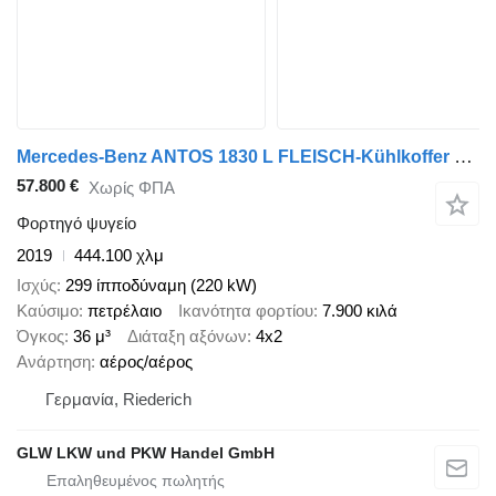
Mercedes-Benz ANTOS 1830 L FLEISCH-Kühlkoffer 3 Rohrbahnen
57.800 €
Χωρίς ΦΠΑ
Φορτηγό ψυγείο
2019
444.100 χλμ
Ισχύς
299 ίπποδύναμη (220 kW)
Καύσιμο
πετρέλαιο
Ικανότητα φορτίου
7.900 κιλά
Όγκος
36 μ³
Διάταξη αξόνων
4x2
Ανάρτηση
αέρος/αέρος
Γερμανία, Riederich
GLW LKW und PKW Handel GmbH