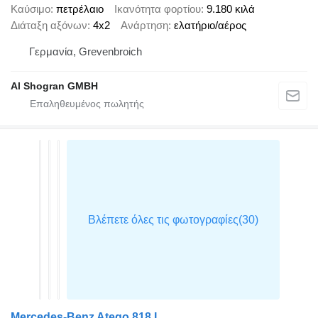
Καύσιμο
πετρέλαιο
Ικανότητα φορτίου
9.180 κιλά
Διάταξη αξόνων
4x2
Ανάρτηση
ελατήριο/αέρος
Γερμανία, Grevenbroich
Al Shogran GMBH
Mercedes-Benz Atego 818 L