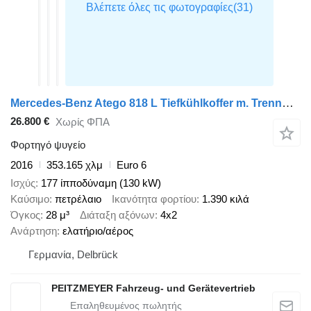
Mercedes-Benz Atego 818 L Tiefkühlkoffer m. Trennwand, Thermok T 800, LBW
26.800 €
Χωρίς ΦΠΑ
Φορτηγό ψυγείο
2016
353.165 χλμ
Euro 6
Ισχύς
177 ίπποδύναμη (130 kW)
Καύσιμο
πετρέλαιο
Ικανότητα φορτίου
1.390 κιλά
Όγκος
28 μ³
Διάταξη αξόνων
4x2
Ανάρτηση
ελατήριο/αέρος
Γερμανία, Delbrück
PEITZMEYER Fahrzeug- und Gerätevertrieb