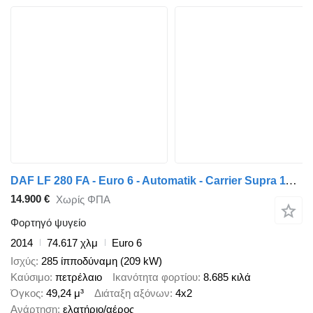
DAF LF 280 FA - Euro 6 - Automatik - Carrier Supra 1150
14.900 €
Χωρίς ΦΠΑ
Φορτηγό ψυγείο
2014
74.617 χλμ
Euro 6
Ισχύς
285 ίπποδύναμη (209 kW)
Καύσιμο
πετρέλαιο
Ικανότητα φορτίου
8.685 κιλά
Όγκος
49,24 μ³
Διάταξη αξόνων
4x2
Ανάρτηση
ελατήριο/αέρος