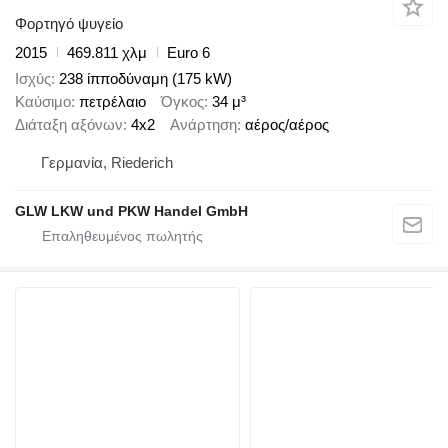
Φορτηγό ψυγείο
2015
469.811 χλμ
Euro 6
Ισχύς
238 ίπποδύναμη (175 kW)
Καύσιμο
πετρέλαιο
Όγκος
34 μ³
Διάταξη αξόνων
4x2
Ανάρτηση
αέρος/αέρος
Γερμανία, Riederich
GLW LKW und PKW Handel GmbH