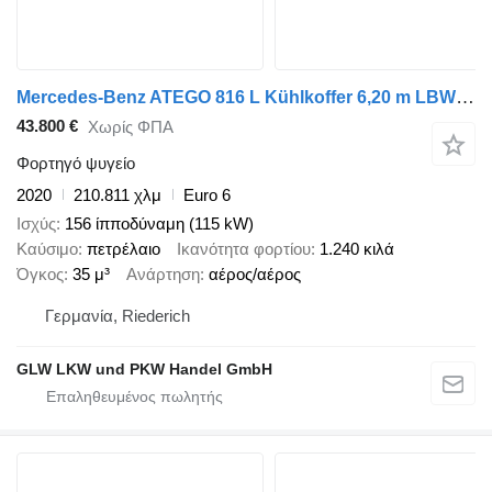
Mercedes-Benz ATEGO 816 L Kühlkoffer 6,20 m LBW 1,5 T*EURO 6 D
43.800 €
Χωρίς ΦΠΑ
Φορτηγό ψυγείο
2020
210.811 χλμ
Euro 6
Ισχύς
156 ίπποδύναμη (115 kW)
Καύσιμο
πετρέλαιο
Ικανότητα φορτίου
1.240 κιλά
Όγκος
35 μ³
Ανάρτηση
αέρος/αέρος
Γερμανία, Riederich
GLW LKW und PKW Handel GmbH