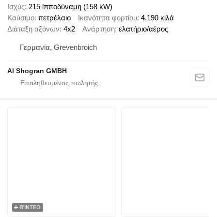
Ισχύς
215 ίπποδύναμη (158 kW)
Καύσιμο
πετρέλαιο
Ικανότητα φορτίου
4.190 κιλά
Διάταξη αξόνων
4x2
Ανάρτηση
ελατήριο/αέρος
Γερμανία, Grevenbroich
Al Shogran GMBH
ΒΊΝΤΕΟ