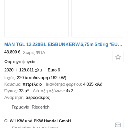
MAN TGL 12.220BL EISBUNKERW.6,75m 5 türig *EURO6D
43.800 €
Χωρίς ΦΠΑ
Φορτηγό ψυγείο
2020
129.811 χλμ
Euro 6
Ισχύς
220 ίπποδύναμη (162 kW)
Καύσιμο
πετρέλαιο
Ικανότητα φορτίου
4.035 κιλά
Όγκος
33 μ³
Διάταξη αξόνων
4x2
Ανάρτηση
αέρος/αέρος
Γερμανία, Riederich
GLW LKW und PKW Handel GmbH