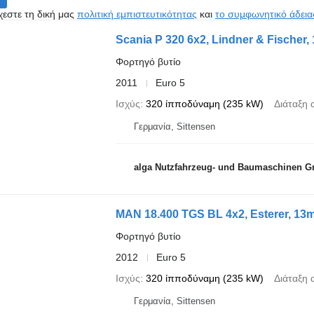
εστε τη δική μας
πολιτική εμπιστευτικότητας
και
το συμφωνητικό άδεια
Scania P 320 6x2, Lindner & Fischer
Φορτηγό βυτίο
2011
Euro 5
Ισχύς
320 ίπποδύναμη (235 kW)
Διάταξη 
Γερμανία, Sittensen
alga Nutzfahrzeug- und Baumaschinen 
MAN 18.400 TGS BL 4x2, Esterer, 13
Φορτηγό βυτίο
2012
Euro 5
Ισχύς
320 ίπποδύναμη (235 kW)
Διάταξη 
Γερμανία, Sittensen