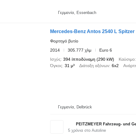
Γερμανία, Essenbach
Mercedes-Benz Antos 2540 L Spitzer
Φορτηγό βυτίο
2014
305.777 χλμ
Euro 6
Ισχύς
394 ίπποδύναμη (290 kW)
Καύσιμο
Όγκος
31 μ³
Διάταξη αξόνων
6x2
Ανάρτ
Γερμανία, Delbrück
PEITZMEYER Fahrzeug- und Ger
5
χρόνια στο Autoline