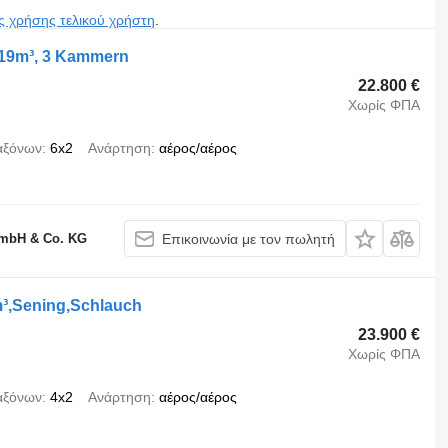
ς χρήσης τελικού χρήστη
.
, 19m³, 3 Kammern
22.800 €
Χωρίς ΦΠΑ
αξόνων
6x2
Ανάρτηση
αέρος/αέρος
GmbH & Co. KG
Επικοινωνία με τον πωλητή
m³,Sening,Schlauch
23.900 €
Χωρίς ΦΠΑ
αξόνων
4x2
Ανάρτηση
αέρος/αέρος