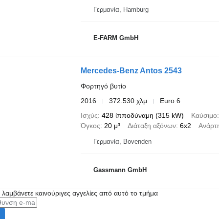
Γερμανία, Hamburg
E-FARM GmbH
Mercedes-Benz Antos 2543
Φορτηγό βυτίο
2016
372.530 χλμ
Euro 6
Ισχύς
428 ίπποδύναμη (315 kW)
Καύσιμο
Όγκος
20 μ³
Διάταξη αξόνων
6x2
Ανάρτ
Γερμανία, Bovenden
Gassmann GmbH
α λαμβάνετε καινούριγες αγγελίες από αυτό το τμήμα