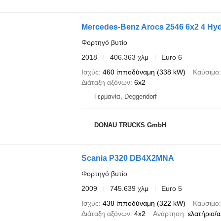
Mercedes-Benz Arocs 2546 6x2 4 Hyd
Φορτηγό βυτίο
2018
406.363 χλμ
Euro 6
Ισχύς
460 ίπποδύναμη (338 kW)
Καύσιμο
Διάταξη αξόνων
6x2
Γερμανία, Deggendorf
DONAU TRUCKS GmbH
Scania P320 DB4X2MNA
Φορτηγό βυτίο
2009
745.639 χλμ
Euro 5
Ισχύς
438 ίπποδύναμη (322 kW)
Καύσιμο
Διάταξη αξόνων
4x2
Ανάρτηση
ελατήριο/