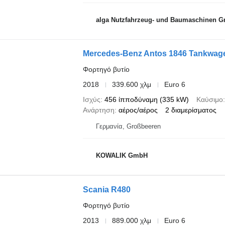
alga Nutzfahrzeug- und Baumaschinen 
Mercedes-Benz Antos 1846 Tankwag
Φορτηγό βυτίο
2018
339.600 χλμ
Euro 6
Ισχύς
456 ίπποδύναμη (335 kW)
Καύσιμο
Ανάρτηση
αέρος/αέρος
2 διαμερίσματος
Γερμανία, Großbeeren
KOWALIK GmbH
Scania R480
Φορτηγό βυτίο
2013
889.000 χλμ
Euro 6