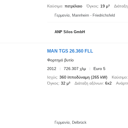
Καύσιμο
πετρέλαιο
Όγκος
19 μ³
Διάταξ
Γερμανία, Mannheim - Friedrichsfeld
ANP Silos GmbH
MAN TGS 26.360 FLL
Φορτηγό βυτίο
2012
726.307 χλμ
Euro 5
Ισχύς
360 ίπποδύναμη (265 kW)
Καύσιμο
Όγκος
32 μ³
Διάταξη αξόνων
6x2
Ανάρτ
Γερμανία, Delbrück