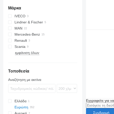
Μάρκα
IVECO
Lindner & Fischer
Stralis
MAN
Mercedes-Benz
TGA
Renault
TGM
Actros
Scania
TGS
Antos
Midliner
εμφάνιση όλων
Arocs
Premium
G-series
Atego
T-series
P-series
Axor
R-series
Τοποθεσία
Αναζήτηση με ακτίνα
Εγγραφείτε για ν
Ελλάδα
Ευρώπη
Συνδρομή
Αμερική
Ολλανδία