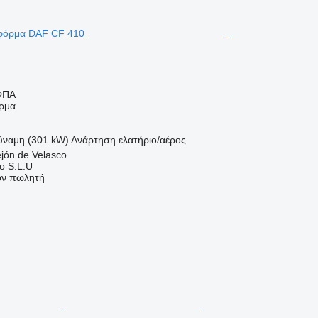
ΦΠΑ
ρμα
ύναμη (301 kW)
Ανάρτηση
ελατήριο/αέρος
ejón de Velasco
o S.L.U
τον πωλητή