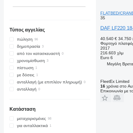
Γαλλία
Πορτογαλία
FLATBED/CRANE
εμφάνιση όλων
35
DAF LF220 1
Τύπος αγγελίας
40.540 €
34.750 
πώληση
Φορτηγό πλατφό
δημοπρασία
2017
216.603 χλμ
από τον κατασκευαστή
Euro 6
χρονομίσθωση
Μεγάλη Βρεταν
πίστωση
με δόσεις
FleetEx Limited
ανταλλαγή (με επιπλέον πληρωμή)
16
χρόνια στο Aut
ανταλλαγή
Επικοινωνία με 
Κατάσταση
μεταχειρισμένες
για ανταλλακτικά