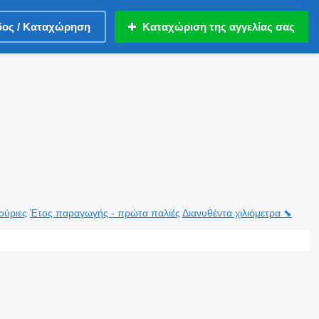
δος / Καταχώρηση
Καταχώριση της αγγελίας σας
ούριες
Έτος παραγωγής - πρώτα παλιές
Διανυθέντα χιλιόμετρα ⬊