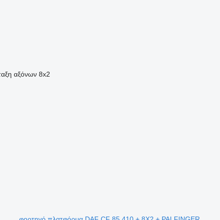
ταξη αξόνων
8x2
φορτηγό πλατφόρμα DAF CF 85.410 + 8X2 + PALFINGER