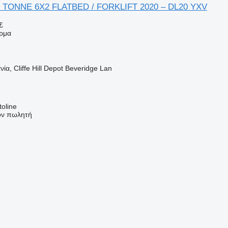
 TONNE 6X2 FLATBED / FORKLIFT 2020 – DL20 YXV
£
ρμα
ία, Cliffe Hill Depot Beveridge Lan
oline
τον πωλητή