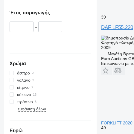
Έτος παραγωγής
39
DAF LF55.220
–
Δ
Φορτηγό πλατφό
2009
Μεγάλη Βρετα
Euro Auctions G
Χρώμα
Επικοινωνία με 
άσπρο
γαλανό
κίτρινο
κόκκινο
πράσινο
εμφάνιση όλων
FORKLIFT 2020 
49
Ευρώ