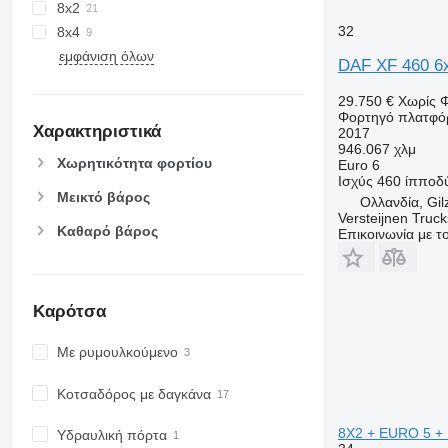
8x2
32
8x4
εμφάνιση όλων
DAF XF 460 6
29.750 €
Χωρίς 
Φορτηγό πλατφό
Χαρακτηριστικά
2017
946.067 χλμ
Χωρητικότητα φορτίου
Euro 6
Ισχύς
460 ίπποδ
Μεικτό βάρος
Ολλανδία, Gil
Versteijnen Truck
Καθαρό βάρος
Επικοινωνία με 
Καρότσα
Με ρυμουλκούμενο
Κοτσαδόρος με δαγκάνα
8X2 + EURO 5 
Υδραυλική πόρτα