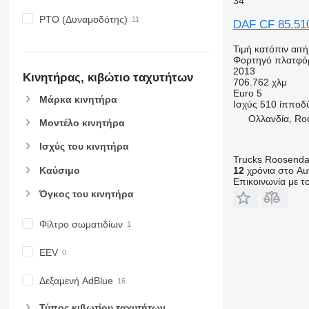
34
PTO (Δυναμοδότης)
DAF CF 85.51
Τιμή κατόπιν αιτ
Φορτηγό πλατφό
2013
Κινητήρας, κιβώτιο ταχυτήτων
706.762 χλμ
Euro 5
Μάρκα κινητήρα
Ισχύς
510 ίπποδ
Ολλανδία, Ro
Μοντέλο κινητήρα
Ισχύς του κινητήρα
Trucks Roosendaa
Καύσιμο
12
χρόνια στο Aut
Επικοινωνία με 
Όγκος του κινητήρα
Φίλτρο σωματιδίων
EEV
Δεξαμενή AdBlue
Τύπος κιβωτίου ταχυτήτων