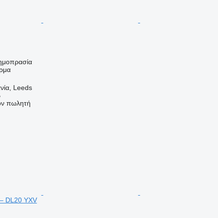
ημοπρασία
ρμα
νία, Leeds
B
τον πωλητή
– DL20 YXV