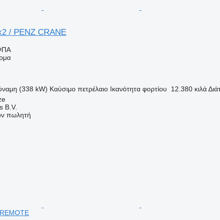
x2 / PENZ CRANE
ΦΠΑ
ρμα
ύναμη (338 kW)
Καύσιμο
πετρέλαιο
Ικανότητα φορτίου
12.380 κιλά
Διά
ze
s B.V.
τον πωλητή
+ REMOTE