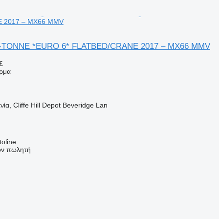
 2017 – MX66 MMV
8-TONNE *EURO 6* FLATBED/CRANE 2017 – MX66 MMV
£
ρμα
ία, Cliffe Hill Depot Beveridge Lan
oline
τον πωλητή