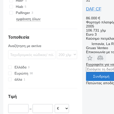
31
HMF
Hiab
DAF CF
Palfinger
86.000 €
εμφάνιση όλων
Φορτηγό πλατφό
2005
106.731 χλμ
Euro 3
Τοποθεσία
Καύσιμο
πετρέλα
Ισπανία, La 
Αναζήτηση με ακτίνα
Gruas Venteo
Επικοινωνία με 
Εγγραφείτε για ν
Ελλάδα
Ευρώπη
Συνδρομή
άλλα
Ολλανδία
Πατώντας αποδέχ
Μεγάλη Βρετανία
Χιλή
Βέλγιο
Τιμή
Πολωνία
Ισπανία
–
Ουγγαρία