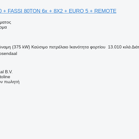
0 + FASSI 80TON 6x + 8X2 + EURO 5 + REMOTE
ήματος
ρμα
ύναμη (375 kW)
Καύσιμο
πετρέλαιο
Ικανότητα φορτίου
13.010 κιλά
Διά
osendaal
l B.V.
oline
τον πωλητή