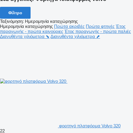
Φίλτρο
Ταξινόμηση
:
Ημερομηνία καταχώρησης
Ημερομηνία καταχώρησης
Πρώτα ακριβές
Πρώτα φτηνές
Έτος
παραγωγής - πρώτα καινούριες
Έτος παραγωγής - πρώτα παλιές
Διανυθέντα χιλιόμετρα ⬊
Διανυθέντα χιλιόμετρα ⬈
φορτηγό πλατφόρμα Volvo 320
22