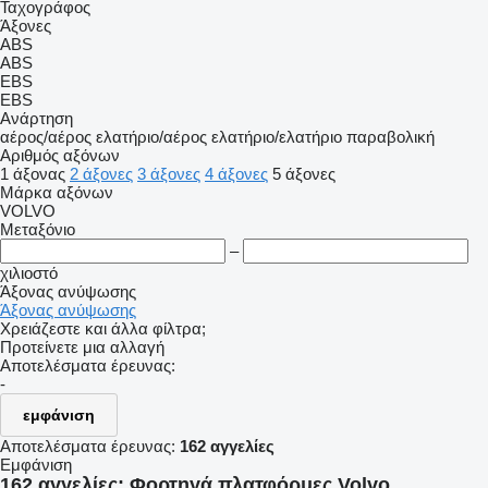
Ταχογράφος
Άξονες
ABS
ABS
EBS
EBS
Ανάρτηση
αέρος/αέρος
ελατήριο/αέρος
ελατήριο/ελατήριο
παραβολική
Αριθμός αξόνων
1 άξονας
2 άξονες
3 άξονες
4 άξονες
5 άξονες
Μάρκα αξόνων
VOLVO
Μεταξόνιο
–
χιλιοστό
Άξονας ανύψωσης
Άξονας ανύψωσης
Χρειάζεστε και άλλα φίλτρα;
Προτείνετε μια αλλαγή
Αποτελέσματα έρευνας:
-
εμφάνιση
Αποτελέσματα έρευνας:
162 αγγελίες
Εμφάνιση
162 αγγελίες:
Φορτηγά πλατφόρμες Volvo