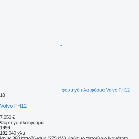
φορτηγό πλατφόρμα Volvo FH12
10
Volvo FH12
7.950 €
Φορτηγό πλατφόρμα
1999
182.040 χλμ
Ισχύς
380 ίπποδύναμη (279 kW)
Καύσιμο
πετρέλαιο
Ικανότητα