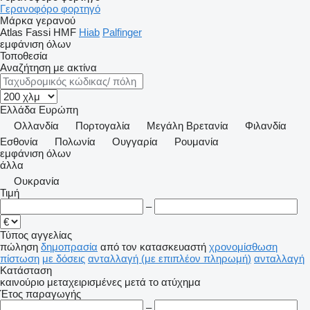
Γερανοφόρο φορτηγό
Μάρκα γερανού
Atlas
Fassi
HMF
Hiab
Palfinger
εμφάνιση όλων
Τοποθεσία
Αναζήτηση με ακτίνα
Ελλάδα
Ευρώπη
Ολλανδία
Πορτογαλία
Μεγάλη Βρετανία
Φιλανδία
Εσθονία
Πολωνία
Ουγγαρία
Ρουμανία
εμφάνιση όλων
άλλα
Ουκρανία
Τιμή
–
Τύπος αγγελίας
πώληση
δημοπρασία
από τον κατασκευαστή
χρονομίσθωση
πίστωση
με δόσεις
ανταλλαγή (με επιπλέον πληρωμή)
ανταλλαγή
Κατάσταση
καινούριο
μεταχειρισμένες
μετά το ατύχημα
Έτος παραγωγής
–