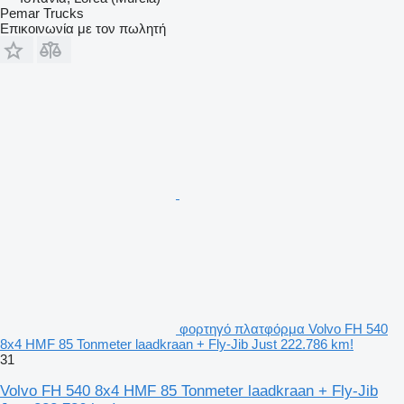
Pemar Trucks
Επικοινωνία με τον πωλητή
φορτηγό πλατφόρμα Volvo FH 540
8x4 HMF 85 Tonmeter laadkraan + Fly-Jib Just 222.786 km!
31
Volvo FH 540 8x4 HMF 85 Tonmeter laadkraan + Fly-Jib