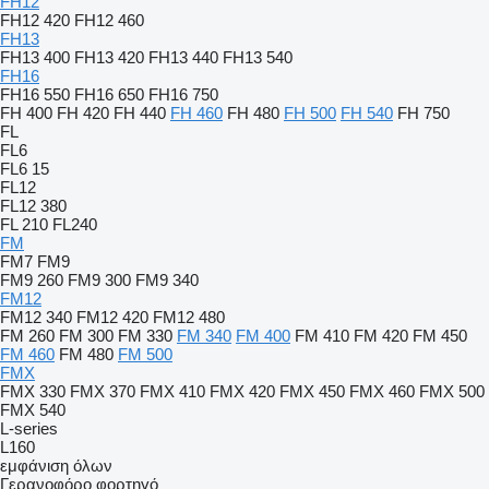
FH12
FH12 420
FH12 460
FH13
FH13 400
FH13 420
FH13 440
FH13 540
FH16
FH16 550
FH16 650
FH16 750
FH 400
FH 420
FH 440
FH 460
FH 480
FH 500
FH 540
FH 750
FL
FL6
FL6 15
FL12
FL12 380
FL 210
FL240
FM
FM7
FM9
FM9 260
FM9 300
FM9 340
FM12
FM12 340
FM12 420
FM12 480
FM 260
FM 300
FM 330
FM 340
FM 400
FM 410
FM 420
FM 450
FM 460
FM 480
FM 500
FMX
FMX 330
FMX 370
FMX 410
FMX 420
FMX 450
FMX 460
FMX 500
FMX 540
L-series
L160
εμφάνιση όλων
Γερανοφόρο φορτηγό