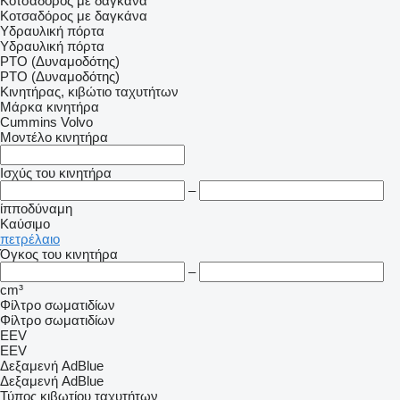
Κοτσαδόρος με δαγκάνα
Κοτσαδόρος με δαγκάνα
Υδραυλική πόρτα
Υδραυλική πόρτα
PTO (Δυναμοδότης)
PTO (Δυναμοδότης)
Κινητήρας, κιβώτιο ταχυτήτων
Μάρκα κινητήρα
Cummins
Volvo
Μοντέλο κινητήρα
Ισχύς του κινητήρα
–
ίπποδύναμη
Καύσιμο
πετρέλαιο
Όγκος του κινητήρα
–
cm³
Φίλτρο σωματιδίων
Φίλτρο σωματιδίων
EEV
EEV
Δεξαμενή AdBlue
Δεξαμενή AdBlue
Τύπος κιβωτίου ταχυτήτων