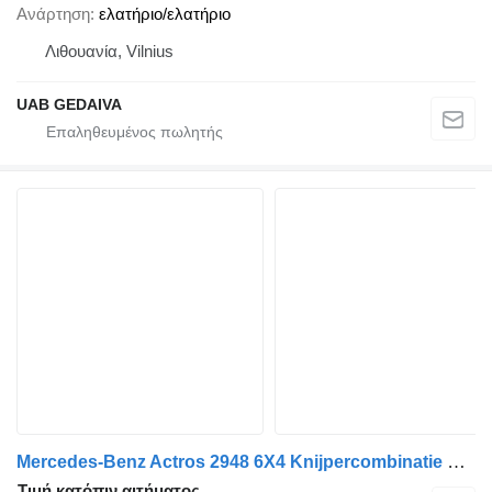
Ανάρτηση
ελατήριο/ελατήριο
Λιθουανία, Vilnius
UAB GEDAIVA
Mercedes-Benz Actros 2948 6X4 Knijpercombinatie Palfinger Epsilon + ρυμουλκούμενο μεταφοράς παλιοσιδήρου
Τιμή κατόπιν αιτήματος