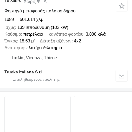
10.300 €
Χωρίς ΦΠΑ
Φορτηγό μεταφοράς παλαιοσιδήρου
1989
501.614 χλμ
Ισχύς
139 ίπποδύναμη (102 kW)
Καύσιμο
πετρέλαιο
Ικανότητα φορτίου
3.890 κιλά
Όγκος
18,63 μ³
Διάταξη αξόνων
4x2
Ανάρτηση
ελατήριο/ελατήριο
Ιταλία, Vicenza, Thiene
Trucks Italiana S.r.l.