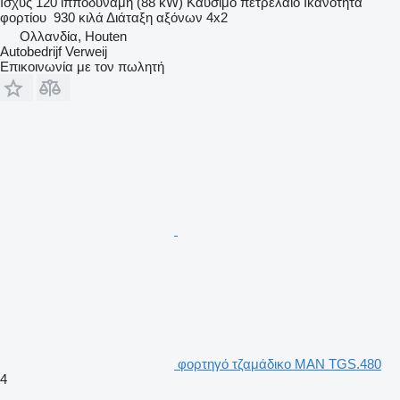
Ισχύς
120 ίπποδύναμη (88 kW)
Καύσιμο
πετρέλαιο
Ικανότητα
φορτίου
930 κιλά
Διάταξη αξόνων
4x2
Ολλανδία, Houten
Autobedrijf Verweij
Επικοινωνία με τον πωλητή
φορτηγό τζαμάδικο MAN TGS.480
4