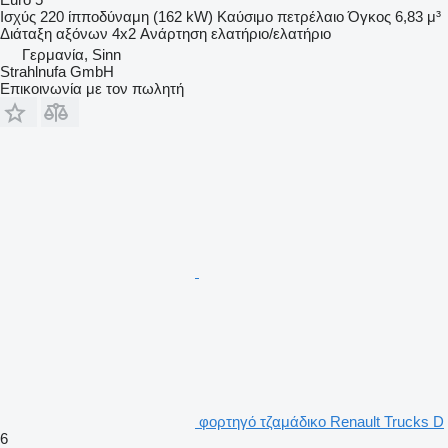
Ισχύς
220 ίπποδύναμη (162 kW)
Καύσιμο
πετρέλαιο
Όγκος
6,83 μ³
Διάταξη αξόνων
4x2
Ανάρτηση
ελατήριο/ελατήριο
Γερμανία, Sinn
Strahlnufa GmbH
Επικοινωνία με τον πωλητή
φορτηγό τζαμάδικο Renault Trucks D
6