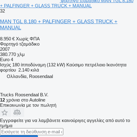
φορτηγό τζαμάδικο MAN TGL 8.180
+ PALFINGER + GLASS TRUCK + MANUAL
32
MAN TGL 8.180 + PALFINGER + GLASS TRUCK +
MANUAL
8.950 €
Χωρίς ΦΠΑ
Φορτηγό τζαμάδικο
2007
380.770 χλμ
Euro 4
Ισχύς
180 ίπποδύναμη (132 kW)
Καύσιμο
πετρέλαιο
Ικανότητα
φορτίου
2.140 κιλά
Ολλανδία, Roosendaal
Trucks Roosendaal B.V.
12
χρόνια στο Autoline
Επικοινωνία με τον πωλητή
Εγγραφείτε για να λαμβάνετε καινούριγες αγγελίες από αυτό το
τμήμα