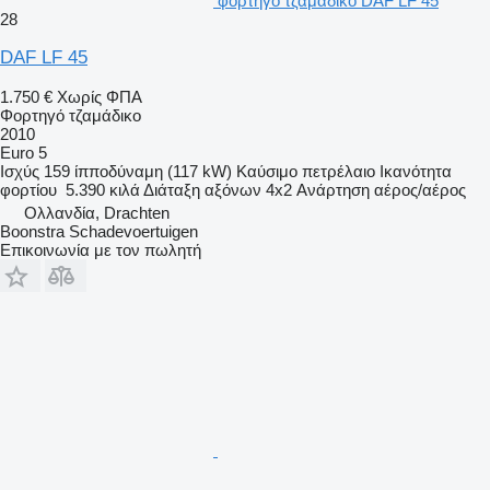
φορτηγό τζαμάδικο DAF LF 45
28
DAF LF 45
1.750 €
Χωρίς ΦΠΑ
Φορτηγό τζαμάδικο
2010
Euro 5
Ισχύς
159 ίπποδύναμη (117 kW)
Καύσιμο
πετρέλαιο
Ικανότητα
φορτίου
5.390 κιλά
Διάταξη αξόνων
4x2
Ανάρτηση
αέρος/αέρος
Ολλανδία, Drachten
Boonstra Schadevoertuigen
Επικοινωνία με τον πωλητή