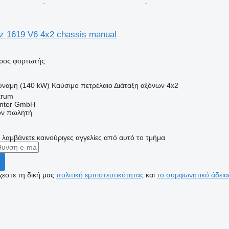
 1619 V6 4x2 chassis manual
ρος φορτωτής
ύναμη (140 kW)
Καύσιμο
πετρέλαιο
Διάταξη αξόνων
4x2
trum
enter GmbH
τον πωλητή
α λαμβάνετε καινούριγες αγγελίες από αυτό το τμήμα
εστε τη δική μας
πολιτική εμπιστευτικότητας
και
το συμφωνητικό άδεια