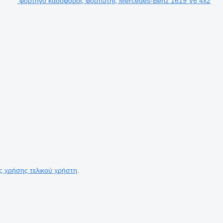
φορτηγό καδοφόρος φορτωτής Mercedes-Benz 1619 V6 4x2
ς χρήσης τελικού χρήστη
.