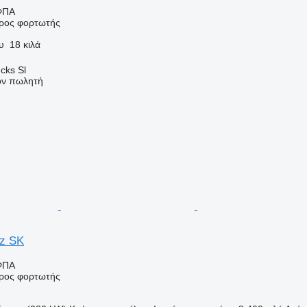
ΦΠΑ
ρος φορτωτής
υ
18 κιλά
cks Sl
τον πωλητή
z SK
ΦΠΑ
ρος φορτωτής