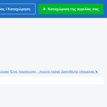
δος / Καταχώρηση
Καταχώριση της αγγελίας σας
ούριες
Έτος παραγωγής - πρώτα παλιές
Διανυθέντα χιλιόμετρα ⬊