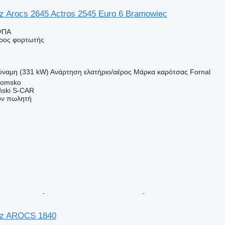
 Arocs 2645 Actros 2545 Euro 6 Bramowiec
ΦΠΑ
ρος φορτωτής
ύναμη (331 kW)
Ανάρτηση
ελατήριο/αέρος
Μάρκα καρότσας
Fornal
domsko
ński S-CAR
τον πωλητή
nz AROCS 1840