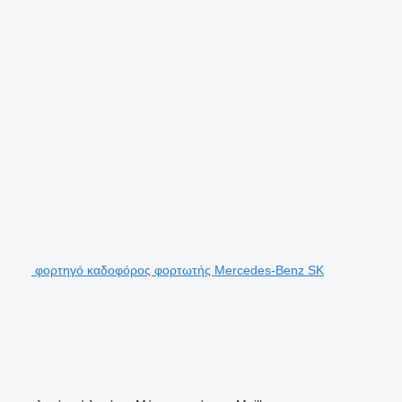
φορτηγό καδοφόρος φορτωτής Mercedes-Benz SK