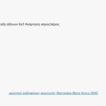
ταξη αξόνων
6x2
Ανάρτηση
αέρος/αέρος
φορτηγό καδοφόρος φορτωτής Mercedes-Benz Arocs 2645