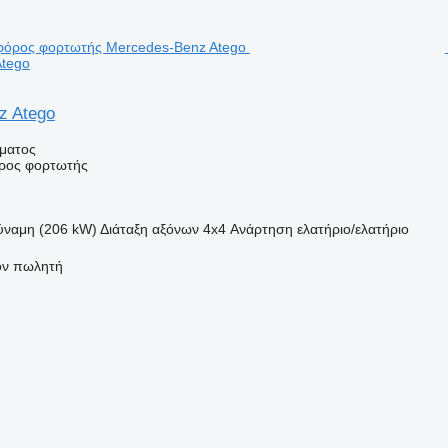
Atego
z Atego
ήματος
ρος φορτωτής
ύναμη (206 kW)
Διάταξη αξόνων
4x4
Ανάρτηση
ελατήριο/ελατήριο
τον πωλητή