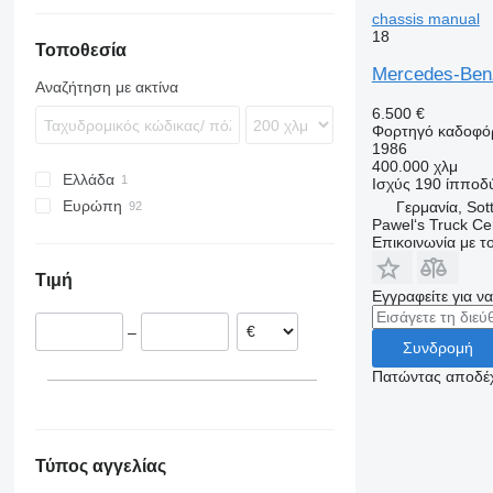
Actros 2644
Arocs 3353
Atego 1828
chassis manual
18
Actros 3243
Τοποθεσία
Mercedes-Benz
Αναζήτηση με ακτίνα
6.500 €
Φορτηγό καδοφό
1986
400.000 χλμ
Ελλάδα
Ισχύς
190 ίπποδ
Ευρώπη
Γερμανία, Sot
Pawel‘s Truck C
Γερμανία
Επικοινωνία με 
Πολωνία
Τιμή
Ισπανία
Εγγραφείτε για ν
Ολλανδία
–
Εσθονία
Συνδρομή
Αυστρία
Πατώντας αποδέχ
Ουγγαρία
Ελβετία
εμφάνιση όλων
Τύπος αγγελίας