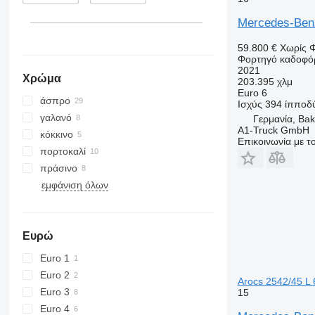
Mercedes-Ben
59.800 €
Χωρίς 
Φορτηγό καδοφό
2021
Χρώμα
203.395 χλμ
Euro 6
άσπρο
Ισχύς
394 ίπποδ
γαλανό
Γερμανία, Ba
A1-Truck GmbH
κόκκινο
Επικοινωνία με 
πορτοκαλί
πράσινο
εμφάνιση όλων
Ευρώ
Euro 1
Euro 2
Arocs 2542/45 L 6
Euro 3
15
Euro 4