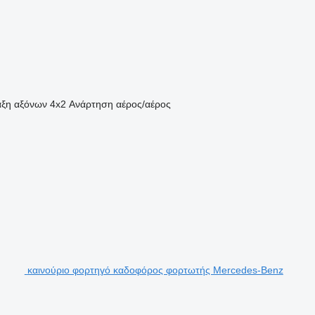
αξη αξόνων
4x2
Ανάρτηση
αέρος/αέρος
καινούριο φορτηγό καδοφόρος φορτωτής Mercedes-Benz