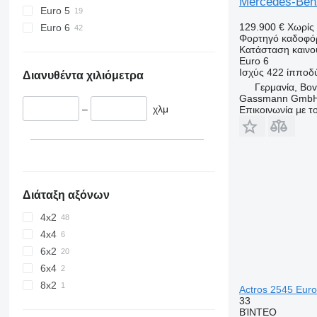
Mercedes-Benz 
Euro 5
129.900 €
Χωρίς
Euro 6
Φορτηγό καδοφό
Κατάσταση
καινο
Euro 6
Ισχύς
422 ίπποδ
Διανυθέντα χιλιόμετρα
Γερμανία, Bo
Gassmann Gmb
–
χλμ
Επικοινωνία με 
Διάταξη αξόνων
4x2
4x4
6x2
6x4
8x2
Actros 2545 Eur
33
ΒΊΝΤΕΟ