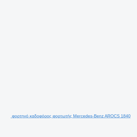
φορτηγό καδοφόρος φορτωτής Mercedes-Benz AROCS 1840