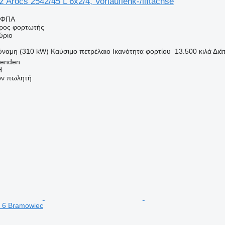
Arocs 2542/45 L 6x2/4, Vorlauflenk-/liftachse
 ΦΠΑ
ρος φορτωτής
ύριο
ύναμη (310 kW)
Καύσιμο
πετρέλαιο
Ικανότητα φορτίου
13.500 κιλά
Διά
venden
H
τον πωλητή
o 6 Bramowiec