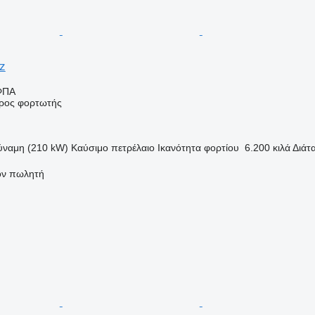
z
ΦΠΑ
ρος φορτωτής
ύναμη (210 kW)
Καύσιμο
πετρέλαιο
Ικανότητα φορτίου
6.200 κιλά
Διάτ
τον πωλητή