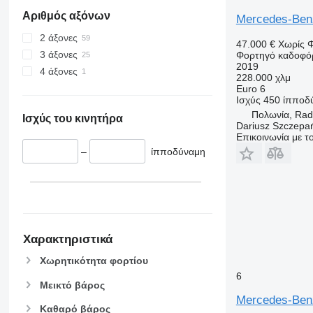
Αριθμός αξόνων
Mercedes-Benz
2 άξονες
47.000 €
Χωρίς 
3 άξονες
Φορτηγό καδοφό
2019
4 άξονες
228.000 χλμ
Euro 6
Ισχύς
450 ίπποδ
Πολωνία, Ra
Ισχύς του κινητήρα
Dariusz Szczepa
Επικοινωνία με 
–
ίπποδύναμη
Χαρακτηριστικά
Χωρητικότητα φορτίου
6
Μεικτό βάρος
Mercedes-Be
Καθαρό βάρος