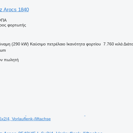
z Arocs 1840
ΦΠΑ
ρος φορτωτής
ύναμη (290 kW)
Καύσιμο
πετρέλαιο
Ικανότητα φορτίου
7.760 κιλά
Διάτ
kum
τον πωλητή
x2/4, Vorlauflenk-/liftachse