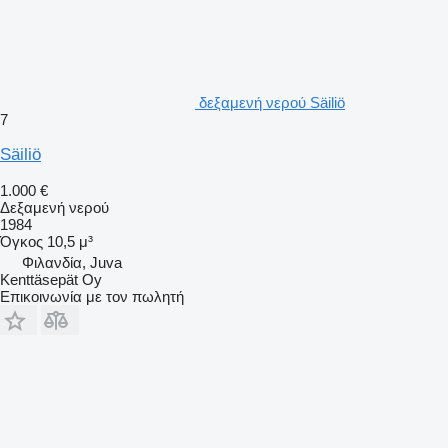
δεξαμενή νερού Säiliö
7
Säiliö
1.000 €
Δεξαμενή νερού
1984
Όγκος
10,5 μ³
Φιλανδία, Juva
Kenttäsepät Oy
Επικοινωνία με τον πωλητή