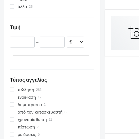
άλλα
Ολλανδία
Τουρκία
Βέλγιο
Κίνα
Ουκρανία
Γερμανία
Τιμή
Ιταλία
Ισπανία
–
Κροατία
Ρουμανία
εμφάνιση όλων
Τύπος αγγελίας
πώληση
ενοικίαση
δημοπρασία
από τον κατασκευαστή
χρονομίσθωση
πίστωση
με δόσεις