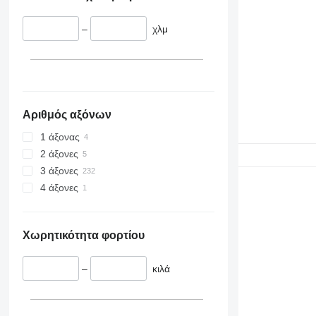
–
χλμ
Αριθμός αξόνων
1 άξονας
2 άξονες
3 άξονες
4 άξονες
Χωρητικότητα φορτίου
–
κιλά