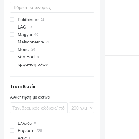
Feldbinder
SAPL
KIS
LAG
EUT
Magyar
KIP
0-3
TGS
Maisonneuve
TSA
S-series
Menci
SR
Van Hool
SA
SCT
TS
εμφάνιση όλων
SL
NS
Τοποθεσία
Αναζήτηση με ακτίνα
Ελλάδα
Ευρώπη
Ασία
Πολωνία