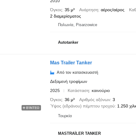
2010
Όγκος
35 μ³
Ανάρτηση
αέρος/αέρος
Καθ
2 διαμερίσματος
Πολωνία, Pisarzowice
Autotanker
Mas Trailer Tanker
Από τον κατασκευαστή
Δεξαμενή τροφίμων
2025
Κατάσταση
καινούριο
Όγκος
36 μ³
Αριθμός αξόνων
3
Ύψος (εδράνου) πέμπτου τροχού
1.250 χιλ
ΒΊΝΤΕΟ
Τουρκία
MASTRAİLER TANKER