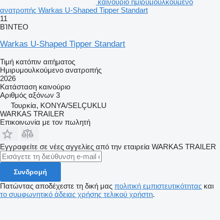
καινούριο ημιρυμουλκούμενο
ανατροπής Warkas U-Shaped Tipper Standart
11
ΒΊΝΤΕΟ
Warkas U-Shaped Tipper Standart
Τιμή κατόπιν αιτήματος
Ημιρυμουλκούμενο ανατροπής
2026
Κατάσταση
καινούριο
Αριθμός αξόνων
3
Τουρκία, KONYA/SELÇUKLU
WARKAS TRAILER
Επικοινωνία με τον πωλητή
Εγγραφείτε σε νέες αγγελίες από την εταιρεία WARKAS TRAILER
Συνδρομή
Πατώντας αποδέχεστε τη δική μας
πολιτική εμπιστευτικότητας
και
το συμφωνητικό άδειας χρήσης τελικού χρήστη
.