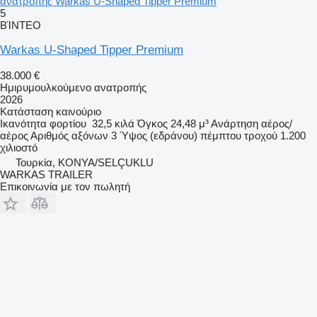
ανατροπής Warkas U-Shaped Tipper Premium
5
ΒΊΝΤΕΟ
Warkas U-Shaped Tipper Premium
38.000 €
Ημιρυμουλκούμενο ανατροπής
2026
Κατάσταση
καινούριο
Ικανότητα φορτίου
32,5 κιλά
Όγκος
24,48 μ³
Ανάρτηση
αέρος/
αέρος
Αριθμός αξόνων
3
Ύψος (εδράνου) πέμπτου τροχού
1.200
χιλιοστό
Τουρκία, KONYA/SELÇUKLU
WARKAS TRAILER
Επικοινωνία με τον πωλητή