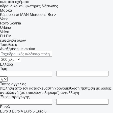
σωστικά οχήματα
υδραυλικοί ανυψωτήρες διάσωσης
Μάρκα
Kässbohrer
MAN
Mercedes-Benz
Vario
Rolfo
Scania
Urbino
Volvo
FH
FM
εμφάνιση όλων
Τοποθεσία
Αναζήτηση με ακτίνα
Ελλάδα
Τιμή
–
Τύπος αγγελίας
πώληση
από τον κατασκευαστή
χρονομίσθωση
πίστωση
με δόσεις
ανταλλαγή (με επιπλέον πληρωμή)
ανταλλαγή
Έτος παραγωγής
–
Ευρώ
Euro 3
Euro 4
Euro 5
Euro 6