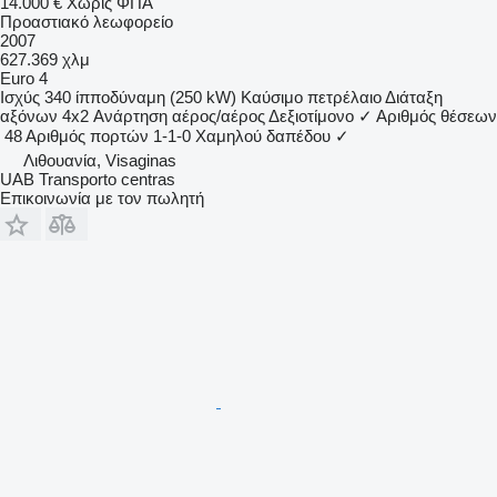
14.000 €
Χωρίς ΦΠΑ
Προαστιακό λεωφορείο
2007
627.369 χλμ
Euro 4
Ισχύς
340 ίπποδύναμη (250 kW)
Καύσιμο
πετρέλαιο
Διάταξη
αξόνων
4x2
Ανάρτηση
αέρος/αέρος
Δεξιοτίμονο
✓
Αριθμός θέσεων
48
Αριθμός πορτών
1-1-0
Χαμηλού δαπέδου
✓
Λιθουανία, Visaginas
UAB Transporto centras
Επικοινωνία με τον πωλητή