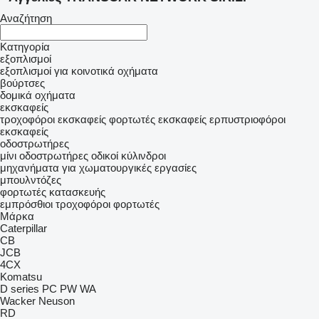
Αναζήτηση
Κατηγορία
εξοπλισμοί
εξοπλισμοί για κοινοτικά οχήματα
βούρτσες
δομικά οχήματα
εκσκαφείς
τροχοφόροι εκσκαφείς
φορτωτές εκσκαφείς
ερπυστριοφόροι
εκσκαφείς
οδοστρωτήρες
μίνι οδοστρωτήρες
οδικοί κύλινδροι
μηχανήματα για χωματουργικές εργασίες
μπουλντόζες
φορτωτές κατασκευής
εμπρόσθιοι τροχοφόροι φορτωτές
Μάρκα
Caterpillar
CB
JCB
4CX
Komatsu
D series
PC
PW
WA
Wacker Neuson
RD