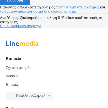
Συνδρομή
Πατώντας αποδέχεστε τη δική μας
πολιτική εμπιστευτικότητας
και
το συμφωνητικό άδειας χρήσης τελικού χρήστη
.
Αναζήτηση εξοπλισμού του πωλητή IĮ "Sunkūs ratai" σε αυτές τις
κατηγορίες
Ρυμουλκούμενα
Φορτηγά
Εταιρεία
Σχετικά με εμάς
Βοήθεια
Επαφές
Ελλάδα / ελληνικά