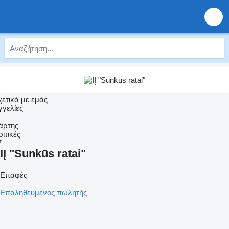
χετικά με εμάς
γγελίες
άρτης
ριτικές
7
IĮ "Sunkūs ratai"
Επαφές
Επαληθευμένος πωλητής