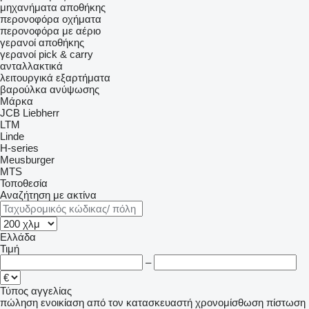
μηχανήματα αποθήκης
περονοφόρα οχήματα
περονοφόρα με αέριο
γερανοί αποθήκης
γερανοί pick & carry
ανταλλακτικά
λειτουργικά εξαρτήματα
βαρούλκα ανύψωσης
Μάρκα
JCB
Liebherr
LTM
Linde
H-series
Meusburger
MTS
Τοποθεσία
Αναζήτηση με ακτίνα
Ελλάδα
Τιμή
–
Τύπος αγγελίας
πώληση
ενοικίαση
από τον κατασκευαστή
χρονομίσθωση
πίστωση