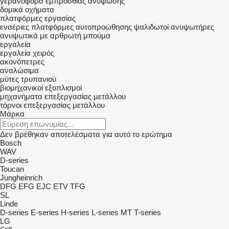
γερανοφόρα εμπρόσθιας ανύψωσης
δομικά οχήματα
πλατφόρμες εργασίας
εναέριες πλατφόρμες αυτοπροώθησης
ψαλιδωτοί ανυψωτήρες
ανυψωτικά με αρθρωτή μπούμα
εργαλεία
εργαλεία χειρός
ακονόπετρες
αναλώσιμα
μύτες τρυπανιού
βιομηχανικοί εξοπλισμοί
μηχανήματα επεξεργασίας μετάλλου
τόρνοι επεξεργασίας μετάλλου
Μάρκα
Δεν βρέθηκαν αποτελέσματα για αυτό το ερώτημα
Bosch
WAV
D-series
Toucan
Jungheinrich
DFG
EFG
EJC
ETV
TFG
SL
Linde
D-series
E-series
H-series
L-series
MT
T-series
LG