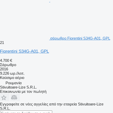
σάρωθρο Fiorentini S34G-A01, GPL
21
Fiorentini S34G-A01, GPL
4.700 €
Σάρωθρο
2016
9.226 ωρ./λειτ.
Καύσιμο
αέριο
Ρουμανία
Stivuitoare-Lize S.R.L.
Επικοινωνία με τον πωλητή
Εγγραφείτε σε νέες αγγελίες από την εταιρεία Stivuitoare-Lize
S.R.L.