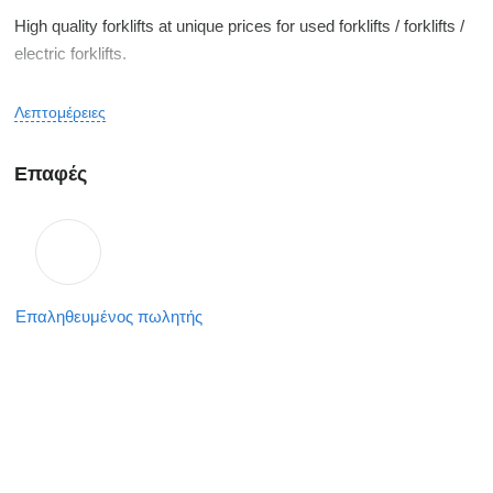
High quality forklifts at unique prices for used forklifts / forklifts /
electric forklifts.
I opened a new location. 73B Bucharest-Urziceni Road, Afumati
Λεπτομέρειες
Commune, Ilfov County
Επαφές
We are waiting for you in our new office in Ilfov.
Discover our offers:
Επαληθευμένος πωλητής