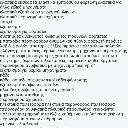
ελαστικά εκσκαφέα
ελαστικά εμπρόσθιου φορτωτή
ελαστικά για
άλλα ειδικά μηχανήματα
ελαστικά εξοπλισμού χειρισμού υλικών
ελαστικά περονοφόρου οχήματος
τροχοί
εξοπλισμοί
εξοπλισμοί για φορτωτές
συστήματα ανοίγματος κλεισίματος πιρουνιών
φορτιστές
μπαταρίας περονοφόρου ανυψωτικού
πύργοι φορτωτή
περόνες
λαβίδες ρολών
μπαταρίες έλξης
πιρούνια πολλαπλών παλετών
πλάγιες μετατοπίσεις περονών για κλαρκ
μηχανισμοί περιστροφής
για περονοφόρο
σφιγκτήρες χαρτοκιβωτίου
μπούμες φορτωτή
σφιγκτήρες δεμάτων
τηλεσκοπικές περόνες
καλάθια εργασίας
περονοφόρα ανυψωτικά με μηχανισμό "push-pull"
εξοπλισμοί για δομικά μηχανήματα
κάδοι
κάδοι ισοπέδωσης
μετωπικοί κάδοι φόρτωσης
εξοπλισμοί ανύψωσης φορτίων
αλυσίδες ανύψωσης
πιρούνια γερανού
μηχανήματα αποθήκης
περονοφόρα οχήματα
ηλεκτρικά παλετοφόρα
ηλεκτρικά περονοφόρα
παλετοφόρα
περονοφόρα ανυψωτικά
πλευρικά περονοφόρα
χειροκίνητα
παλετοφόρα
μηχανήματα έλξης καθήμενου επιβαίνοντα χειριστή
περονοφόρα στενών διαδρόμων
λιμενικοί εξοπλισμοί