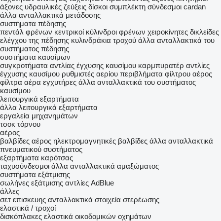
άξονες
υδραυλικές ζεύξεις
δίσκοι συμπλέκτη
σύνδεσμοι cardan
άλλα ανταλλακτικά μετάδοσης
συστήματα πέδησης
πεντάλ φρένων
κεντρικοί κύλινδροι φρένων
χειροκίνητες δικλείδες
ελέγχου της πέδησης
κυλινδράκια τροχού
άλλα ανταλλακτικά του
συστήματος πέδησης
συστήματα καυσίμων
συγκροτήματα αντλίας έγχυσης καυσίμου
καρμπυρατέρ
αντλίες
έγχυσης καυσίμου
ρυθμιστές αερίου
περιβλήματα φίλτρου αέρος
φίλτρα αέρα
εγχυτήρες
άλλα ανταλλακτικά του συστήματος
καυσίμου
λειτουργικά εξαρτήματα
άλλα λειτουργικά εξαρτήματα
εργαλεία μηχανημάτων
τσοκ τόρνου
αέρος
βαλβίδες αέρος
ηλεκτρομαγνητικές βαλβίδες
άλλα ανταλλακτικά
πνευματικού συστήματος
εξαρτήματα καρότσας
ταχυσύνδεσμοι
άλλα ανταλλακτικά αμαξώματος
συστήματα εξάτμισης
σωλήνες εξάτμισης
αντλίες AdBlue
άλλες
σετ επισκευης
ανταλλακτικά
στοιχεία στερέωσης
ελαστικά / τροχοί
δισκόπλακες
ελαστικά οικοδομικών οχημάτων