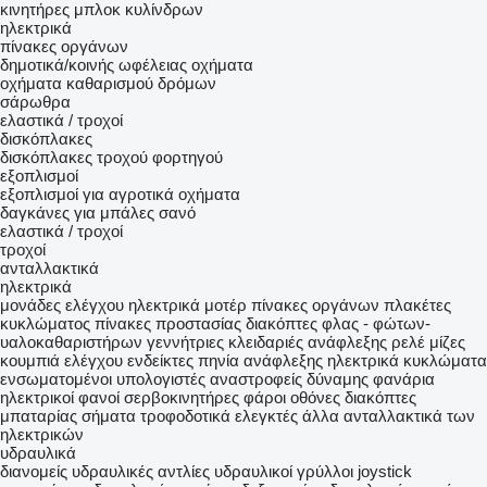
κινητήρες
μπλοκ κυλίνδρων
ηλεκτρικά
πίνακες οργάνων
δημοτικά/κοινής ωφέλειας οχήματα
οχήματα καθαρισμού δρόμων
σάρωθρα
ελαστικά / τροχοί
δισκόπλακες
δισκόπλακες τροχού φορτηγού
εξοπλισμοί
εξοπλισμοί για αγροτικά οχήματα
δαγκάνες για μπάλες σανό
ελαστικά / τροχοί
τροχοί
ανταλλακτικά
ηλεκτρικά
μονάδες ελέγχου
ηλεκτρικά μοτέρ
πίνακες οργάνων
πλακέτες
κυκλώματος
πίνακες προστασίας
διακόπτες φλας - φώτων-
υαλοκαθαριστήρων
γεννήτριες
κλειδαριές ανάφλεξης
ρελέ
μίζες
κουμπιά ελέγχου
ενδείκτες
πηνία ανάφλεξης
ηλεκτρικά κυκλώματα
ενσωματομένοι υπολογιστές
αναστροφείς δύναμης
φανάρια
ηλεκτρικοί φανοί
σερβοκινητήρες
φάροι
οθόνες
διακόπτες
μπαταρίας
σήματα
τροφοδοτικά
ελεγκτές
άλλα ανταλλακτικά των
ηλεκτρικών
υδραυλικά
διανομείς
υδραυλικές αντλίες
υδραυλικοί γρύλλοι
joystick