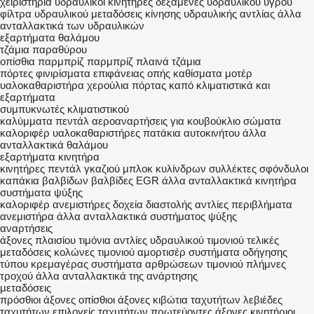
χειριστήρια
υδραυλικοί κινητήρες
δεξαμενές υδραυλικού υγρού
φίλτρα υδραυλικού
μεταδόσεις κίνησης υδραυλικής αντλίας
άλλα
ανταλλακτικά των υδραυλικών
εξαρτήματα θαλάμου
τζάμια παραθύρου
οπίσθια παρμπρίζ
παρμπρίζ
πλαινά τζάμια
πόρτες
φινιρίσματα επιφάνειας οπής
καθίσματα
μοτέρ
υαλοκαθαριστήρα
χερούλια πόρτας
καπό
κλιματιστικά και
εξαρτήματα
συμπυκνωτές κλιματιστικού
καλύμματα πεντάλ
αεροαναρτήσεις για κουβούκλιο
σώματα
καλοριφέρ
υαλοκαθαριστήρες
πατάκια αυτοκινήτου
άλλα
ανταλλακτικά θαλάμου
εξαρτήματα κινητήρα
κινητήρες
πεντάλ γκαζιού
μπλοκ κυλίνδρων
συλλέκτες
σφόνδυλοι
καπάκια βαλβίδων
βαλβίδες EGR
άλλα ανταλλακτικά κινητήρα
συστήματα ψύξης
καλοριφέρ
ανεμιστήρες
δοχεία διαστολής
αντλίες
περιβλήματα
ανεμιστήρα
άλλα ανταλλακτικά συστήματος ψύξης
αναρτήσεις
άξονες πλαισίου
τιμόνια
αντλίες υδραυλικού τιμονιού
τελικές
μεταδόσεις
κολώνες τιμονιού
αμορτισέρ
συστήματα οδήγησης
τύπου κρεμαγέρας
συστήματα αρθρώσεων τιμονιού
πλήμνες
τροχού
άλλα ανταλλακτικά της ανάρτησης
μεταδόσεις
πρόσθιοι άξονες
οπίσθιοι άξονες
κιβώτια ταχυτήτων
λεβιέδες
ταχυτήτων
επιλογείς ταχυτήτων
πρωτεύοντες άξονες
κινητήριοι