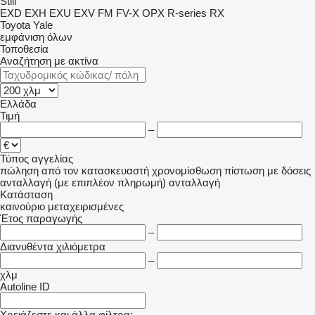
Still
EXD
EXH
EXU
EXV
FM
FV-X
OPX
R-series
RX
Toyota
Yale
εμφάνιση όλων
Τοποθεσία
Αναζήτηση με ακτίνα
Ελλάδα
Τιμή
–
Τύπος αγγελίας
πώληση
από τον κατασκευαστή
χρονομίσθωση
πίστωση
με δόσεις
ανταλλαγή (με επιπλέον πληρωμή)
ανταλλαγή
Κατάσταση
καινούριο
μεταχειρισμένες
Έτος παραγωγής
–
Διανυθέντα χιλιόμετρα
–
χλμ
Autoline ID
Χρειάζεστε και άλλα φίλτρα;