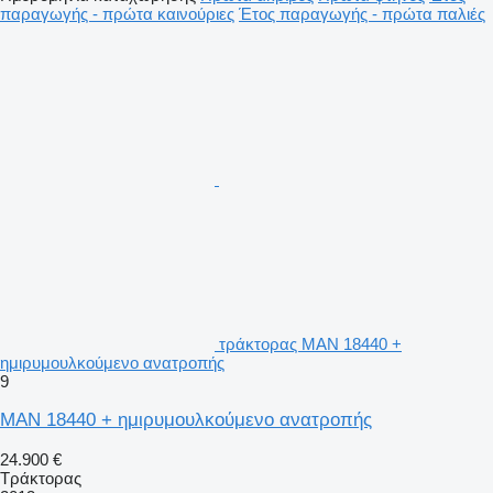
παραγωγής - πρώτα καινούριες
Έτος παραγωγής - πρώτα παλιές
τράκτορας MAN 18440 +
ημιρυμουλκούμενο ανατροπής
9
MAN 18440 + ημιρυμουλκούμενο ανατροπής
24.900 €
Τράκτορας