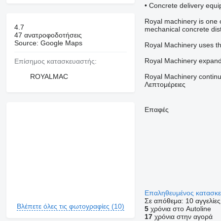
• Concrete delivery equ
Royal machinery is one o
4.7
mechanical concrete dist
47 ανατροφοδοτήσεις
Source: Google Maps
Royal Machinery uses the
Royal Machinery expanded
Επίσημος κατασκευαστής:
ROYALMAC
Royal Machinery continue
Λεπτομέρειες
Επαφές
Επαληθευμένος κατασκ
Σε απόθεμα:
10 αγγελίες
Βλέπετε όλες τις φωτογραφίες (10)
5
χρόνια στο Autoline
17
χρόνια στην αγορά