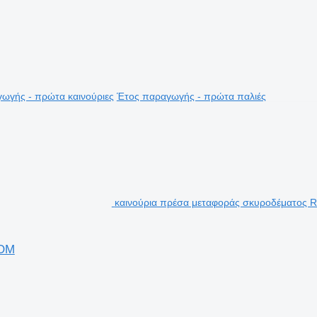
ωγής - πρώτα καινούριες
Έτος παραγωγής - πρώτα παλιές
καινούρια πρέσα μεταφοράς σκυροδέματο
OOM