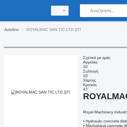
Autoline
ROYALMAC SAN.TİC.LTD.ŞTİ
Σχετικά με εμάς
Αγγελίες
10
Συλλογή
10
Χάρτης
Κριτικές
47
ROYALMAC
Royal Machinery Industr
• Hydraulic concrete dis
• Mechanical concrete di