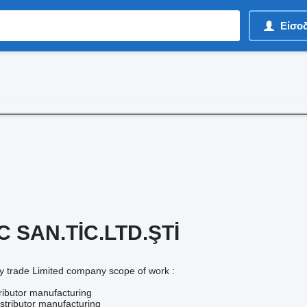
Είσο
 SAN.TİC.LTD.ŞTİ
y trade Limited company scope of work :
tributor manufacturing
stributor manufacturing