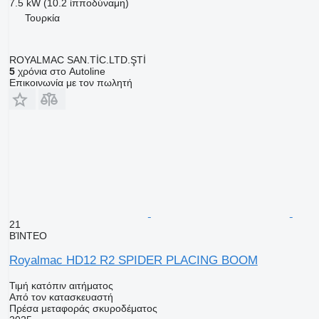
7.5 kW (10.2 ίπποδύναμη)
Τουρκία
ROYALMAC SAN.TİC.LTD.ŞTİ
5
χρόνια στο Autoline
Επικοινωνία με τον πωλητή
21
ΒΊΝΤΕΟ
Royalmac HD12 R2 SPIDER PLACING BOOM
Τιμή κατόπιν αιτήματος
Από τον κατασκευαστή
Πρέσα μεταφοράς σκυροδέματος