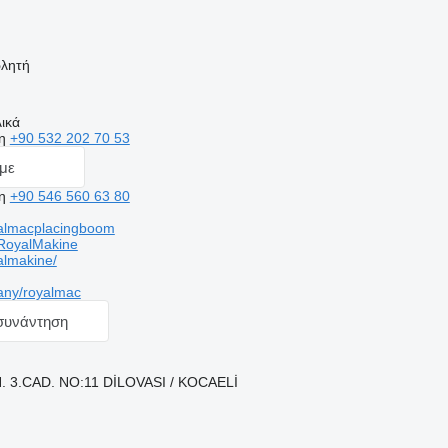
ωλητή
ικά
ση
+90 532 202 70 53
με
ση
+90 546 560 63 80
almacplacingboom
RoyalMakine
almakine/
any/royalmac
 συνάντηση
. 3.CAD. NO:11 DİLOVASI / KOCAELİ