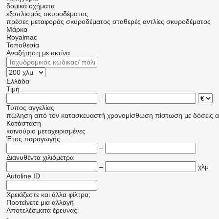
δομικά οχήματα
εξοπλισμός σκυροδέματος
πρέσες μεταφοράς σκυροδέματος
σταθερές αντλίες σκυροδέματος
Μάρκα
Royalmac
Τοποθεσία
Αναζήτηση με ακτίνα
Ελλάδα
Τιμή
–
Τύπος αγγελίας
πώληση
από τον κατασκευαστή
χρονομίσθωση
πίστωση
με δόσεις
α
Κατάσταση
καινούριο
μεταχειρισμένες
Έτος παραγωγής
–
Διανυθέντα χιλιόμετρα
–
χλμ
Autoline ID
Χρειάζεστε και άλλα φίλτρα;
Προτείνετε μια αλλαγή
Αποτελέσματα έρευνας:
-