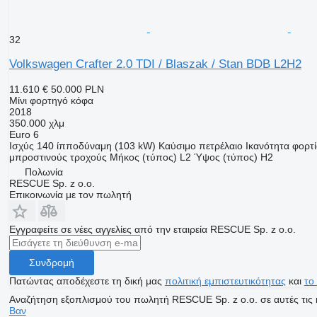
32
Volkswagen Crafter 2.0 TDI / Blaszak / Stan BDB L2H2
11.610 €
50.000 PLN
Μίνι φορτηγό κόφα
2018
350.000 χλμ
Euro 6
Ισχύς
140 ίπποδύναμη (103 kW)
Καύσιμο
πετρέλαιο
Ικανότητα φορτ
μπροστινούς τροχούς
Μήκος (τύπος)
L2
Ύψος (τύπος)
H2
Πολωνία
RESCUE Sp. z o.o.
Επικοινωνία με τον πωλητή
Εγγραφείτε σε νέες αγγελίες από την εταιρεία RESCUE Sp. z o.o.
Συνδρομή
Πατώντας αποδέχεστε τη δική μας
πολιτική εμπιστευτικότητας
και
το
Αναζήτηση εξοπλισμού του πωλητή RESCUE Sp. z o.o. σε αυτές τις 
Βαν