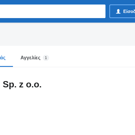
Είσο
μάς
Αγγελίες
1
p. z o.o.