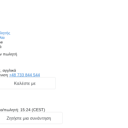
ωλητής
λία
ne
ά
ον πωλητή
 αγγλικά
νιση
+48 733 844 544
Καλέστε με
έα/πωλητή: 15:24 (CEST)
Ζητήστε μια συνάντηση