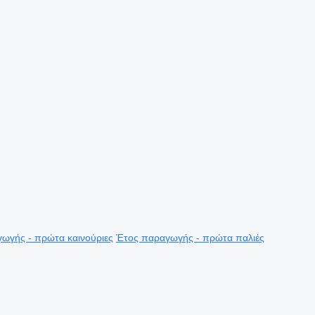
ωγής - πρώτα καινούριες
Έτος παραγωγής - πρώτα παλιές