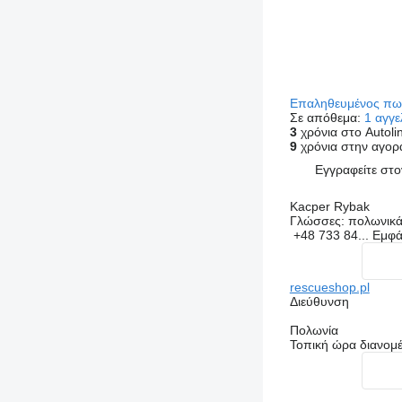
Επαληθευμένος π
Σε απόθεμα:
1 αγγε
3
χρόνια στο Autoli
9
χρόνια στην αγορ
Εγγραφείτε στ
Kacper Rybak
Γλώσσες:
πολωνικά,
+48 733 84...
Εμφά
rescueshop.pl
Διεύθυνση
Πολωνία
Τοπική ώρα διανομ