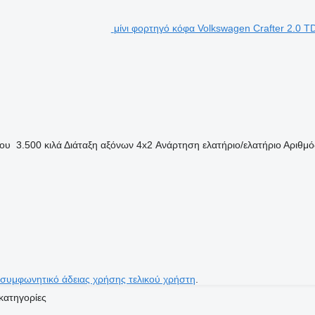
μίνι φορτηγό κόφα Volkswagen Crafter 2.0 TD
ίου
3.500 κιλά
Διάταξη αξόνων
4x2
Ανάρτηση
ελατήριο/ελατήριο
Αριθμό
 συμφωνητικό άδειας χρήσης τελικού χρήστη
.
κατηγορίες