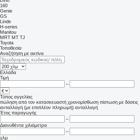
Dino
160
Genie
GS
Linde
H-series
Manitou
MRT
MT
TJ
Toyota
Τοποθεσία
Αναζήτηση με ακτίνα
Ελλάδα
Τιμή
–
Τύπος αγγελίας
πώληση
από τον κατασκευαστή
χρονομίσθωση
πίστωση
με δόσεις
ανταλλαγή (με επιπλέον πληρωμή)
ανταλλαγή
Έτος παραγωγής
–
Διανυθέντα χιλιόμετρα
–
χλμ