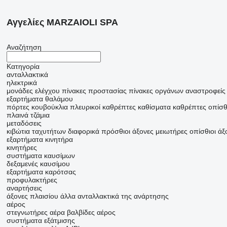
Αγγελίες MARZAIOLI SPA
Αναζήτηση
Κατηγορία
ανταλλακτικά
ηλεκτρικά
μονάδες ελέγχου
πίνακες προστασίας
πίνακες οργάνων
αναστροφείς
εξαρτήματα θαλάμου
πόρτες
κουβούκλια
πλευρικοί καθρέπτες
καθίσματα
καθρέπτες οπίσθ
πλαινά τζάμια
μεταδόσεις
κιβώτια ταχυτήτων
διαφορικά
πρόσθιοι άξονες
μειωτήρες
οπίσθιοι άξ
εξαρτήματα κινητήρα
κινητήρες
συστήματα καυσίμων
δεξαμενές καυσίμου
εξαρτήματα καρότσας
προφυλακτήρες
αναρτήσεις
άξονες πλαισίου
άλλα ανταλλακτικά της ανάρτησης
αέρος
στεγνωτήρες αέρα
βαλβίδες αέρος
συστήματα εξάτμισης