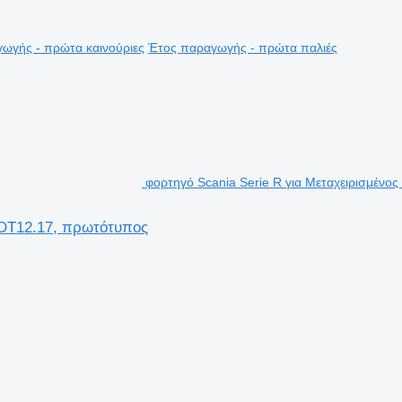
ωγής - πρώτα καινούριες
Έτος παραγωγής - πρώτα παλιές
φορτηγό Scania Serie R για Μεταχειρισμένο
 DT12.17, πρωτότυπος