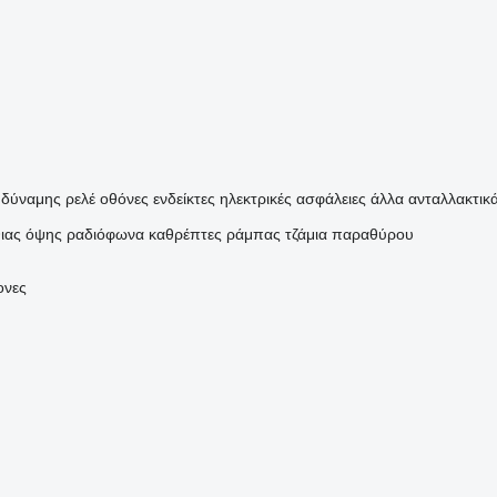
 δύναμης
ρελέ
οθόνες
ενδείκτες
ηλεκτρικές ασφάλειες
άλλα ανταλλακτικ
ιας όψης
ραδιόφωνα
καθρέπτες ράμπας
τζάμια παραθύρου
ονες