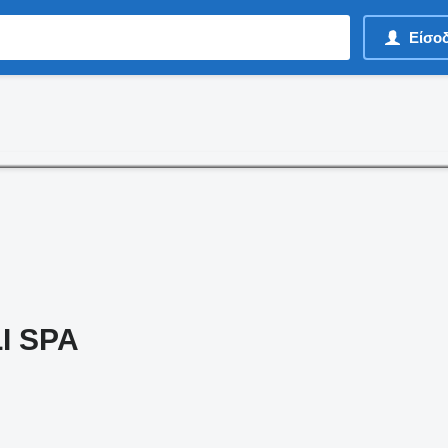
Είσο
I SPA