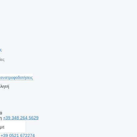
ής
ίες
 ανατροφοδοτήσεις
ωλητή
κά
ση
+39 348 264 5629
με
η
+39 0521 672274