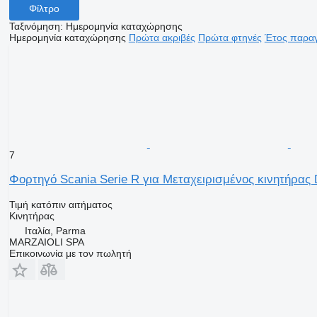
Φίλτρο
Ταξινόμηση
:
Ημερομηνία καταχώρησης
Ημερομηνία καταχώρησης
Πρώτα ακριβές
Πρώτα φτηνές
Έτος παραγ
7
Φορτηγό Scania Serie R για Μεταχειρισμένος κινητήρας
Τιμή κατόπιν αιτήματος
Κινητήρας
Ιταλία, Parma
MARZAIOLI SPA
Επικοινωνία με τον πωλητή