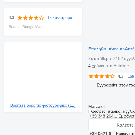
159 ανατροφοδοτήσεις
4.3
Source: Google Maps
Επαληθευμένος πωλητ
Σε απόθεμα:
2102 αγγελ
4
χρόνια στο Autoline
159
4.3
Εγγραφείτε στον π
Βλέπετε όλες τις φωτογραφίες (11)
Marzaioli
Γλώσσες:
ιταλικά, αγγλι
+39 348 264...
Εμφάνι
Καλέστε 
+39 0521 6...
Εμφάνισ