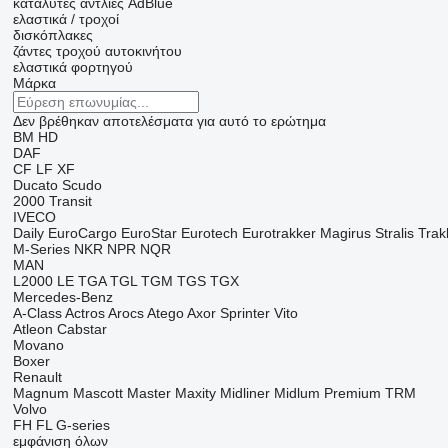
καταλύτες
αντλίες AdBlue
ελαστικά / τροχοί
δισκόπλακες
ζάντες τροχού αυτοκινήτου
ελαστικά φορτηγού
Μάρκα
Δεν βρέθηκαν αποτελέσματα για αυτό το ερώτημα
BM
HD
DAF
CF
LF
XF
Ducato
Scudo
2000
Transit
IVECO
Daily
EuroCargo
EuroStar
Eurotech
Eurotrakker
Magirus
Stralis
Trak
M-Series
NKR
NPR
NQR
MAN
L2000
LE
TGA
TGL
TGM
TGS
TGX
Mercedes-Benz
A-Class
Actros
Arocs
Atego
Axor
Sprinter
Vito
Atleon
Cabstar
Movano
Boxer
Renault
Magnum
Mascott
Master
Maxity
Midliner
Midlum
Premium
TRM
Volvo
FH
FL
G-series
εμφάνιση όλων