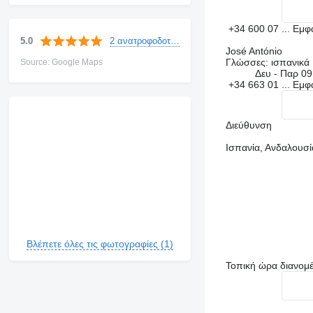
+34 600 07 ...
Εμφ
2 ανατροφοδοτήσεις
5.0
José António
Γλώσσες:
ισπανικά
Source: Google Maps
Δευ - Παρ
09
+34 663 01 ...
Εμφ
Διεύθυνση
Ισπανία, Ανδαλουσί
Βλέπετε όλες τις φωτογραφίες (1)
Τοπική ώρα διανομ