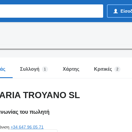
Είσο
μάς
Συλλογή
Χάρτης
Κριτικές
1
2
ARIA TROYANO SL
οινωνίας του πωλητή
άνιση
+34 647 96 05 71