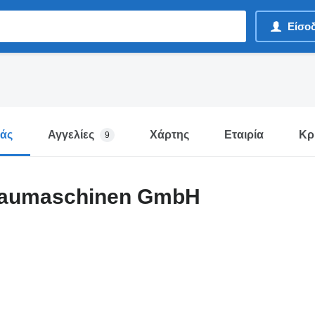
Είσο
μάς
Αγγελίες
Χάρτης
Εταιρία
Κρι
9
Baumaschinen GmbH