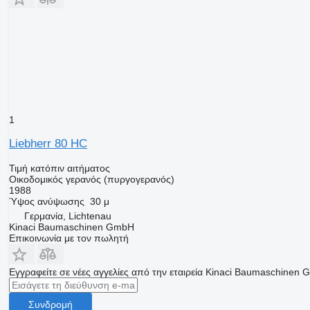
1
Liebherr 80 HC
Τιμή κατόπιν αιτήματος
Οικοδομικός γερανός (πυργογερανός)
1988
Ύψος ανύψωσης
30 μ
Γερμανία, Lichtenau
Kinaci Baumaschinen GmbH
Επικοινωνία με τον πωλητή
Εγγραφείτε σε νέες αγγελίες από την εταιρεία Kinaci Baumaschinen
Συνδρομή