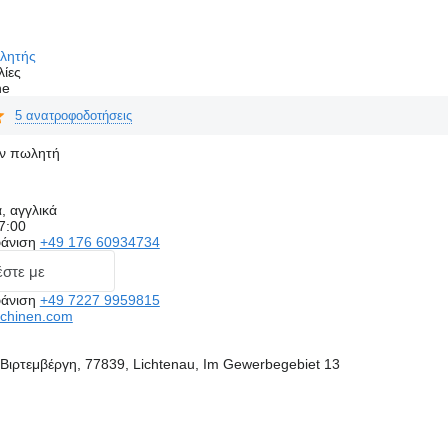
ωλητής
λίες
ne
5 ανατροφοδοτήσεις
ον πωλητή
, αγγλικά
7:00
άνιση
+49 176 60934734
στε με
άνιση
+49 7227 9959815
chinen.com
Βιρτεμβέργη, 77839, Lichtenau, Im Gewerbegebiet 13