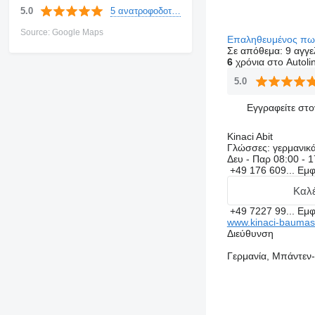
5 ανατροφοδοτήσεις
5.0
Source: Google Maps
Επαληθευμένος π
Σε απόθεμα:
9 αγγε
6
χρόνια στο Autoli
5.0
Εγγραφείτε στ
Kinaci Abit
Γλώσσες:
γερμανικά
Δευ - Παρ
08:00 - 1
+49 176 609...
Εμφ
Καλέ
+49 7227 99...
Εμφ
www.kinaci-baumas
Διεύθυνση
Γερμανία, Μπάντεν-