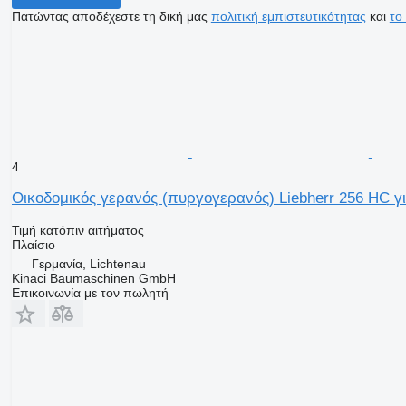
Πατώντας αποδέχεστε τη δική μας
πολιτική εμπιστευτικότητας
και
το
4
Οικοδομικός γερανός (πυργογερανός) Liebherr 256 HC γι
Τιμή κατόπιν αιτήματος
Πλαίσιο
Γερμανία, Lichtenau
Kinaci Baumaschinen GmbH
Επικοινωνία με τον πωλητή