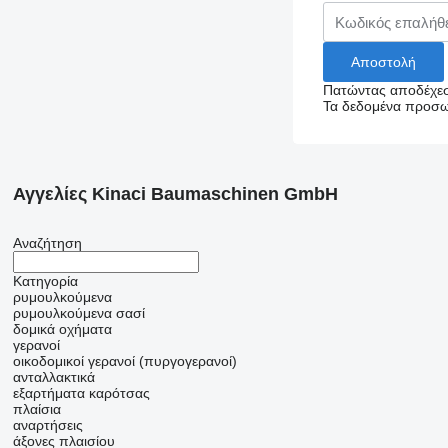
Πατώντας αποδέχεσ
Τα δεδομένα προσωπ
Αγγελίες Kinaci Baumaschinen GmbH
Αναζήτηση
Κατηγορία
ρυμουλκούμενα
ρυμουλκούμενα σασί
δομικά οχήματα
γερανοί
οικοδομικοί γερανοί (πυργογερανοί)
ανταλλακτικά
εξαρτήματα καρότσας
πλαίσια
αναρτήσεις
άξονες πλαισίου