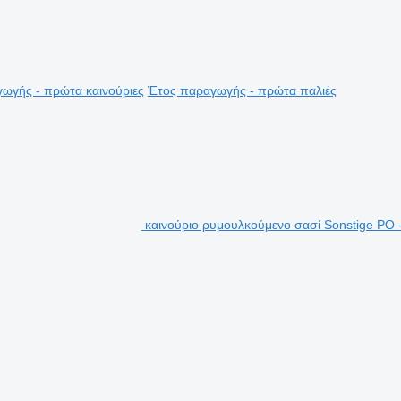
ωγής - πρώτα καινούριες
Έτος παραγωγής - πρώτα παλιές
καινούριο ρυμουλκούμενο σασί Sonstige PO 