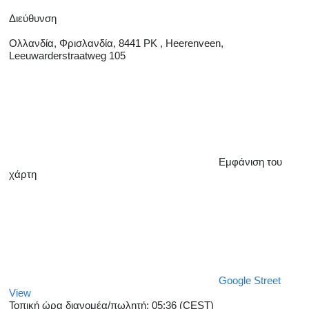
Διεύθυνση
Ολλανδία, Φρισλανδία, 8441 PK , Heerenveen,
Leeuwarderstraatweg 105
Εμφάνιση του
χάρτη
Google Street
View
Τοπική ώρα διανομέα/πωλητή: 05:36 (CEST)