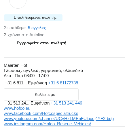
Επαληθευμένος πωλητής
Σε απόθεμα:
5 αγγελίες
2
χρόνια στο Autoline
Εγγραφείτε στον πωλητή
Maarten Hof
Γλώσσες:
αγγλικά, γερμανικά, ολλανδικά
Δευ - Παρ
08:00 - 17:00
+31 6 811...
Εμφάνιση
+31 6 81172738
Καλέστε με
+31 513 24...
Εμφάνιση
+31 513 241 446
www.hofco.eu
www.facebook.com/Hofcospecialtrucks
www.youtube.com/channel/UCyHzLMEnFUlqucj4YF2rbdg
www.instagram.com/Hofco_Rescue_Vehicles/