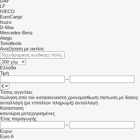
DAF
LF
IVECO
EuroCargo
Isuzu
D-Max
Mercedes-Benz
Atego
Τοποθεσία
Αναζήτηση με ακτίνα
Ελλάδα
Τιμή
–
Τύπος αγγελίας
πώληση
από τον κατασκευαστή
χρονομίσθωση
πίστωση
με δόσεις
ανταλλαγή (με επιπλέον πληρωμή)
ανταλλαγή
Κατάσταση
καινούριο
μεταχειρισμένες
Έτος παραγωγής
–
Ευρώ
Euro 6