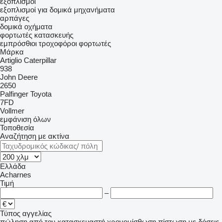
εξοπλισμοί
εξοπλισμοί για δομικά μηχανήματα
αρπάγες
δομικά οχήματα
φορτωτές κατασκευής
εμπρόσθιοι τροχοφόροι φορτωτές
Μάρκα
Artiglio
Caterpillar
938
John Deere
2650
Palfinger
Toyota
7FD
Vollmer
εμφάνιση όλων
Τοποθεσία
Αναζήτηση με ακτίνα
Ελλάδα
Acharnes
Τιμή
–
Τύπος αγγελίας
πώληση
από τον κατασκευαστή
χρονομίσθωση
πίστωση
με δόσεις