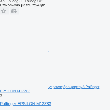
Χρ. Γούδης - Γ. Γούδης ΟΕ
Επικοινωνία με τον πωλητή
γερανοφόρο φορτηγό Palfinger
EPSILON M12Z83
9
Palfinger EPSILON M12Z83