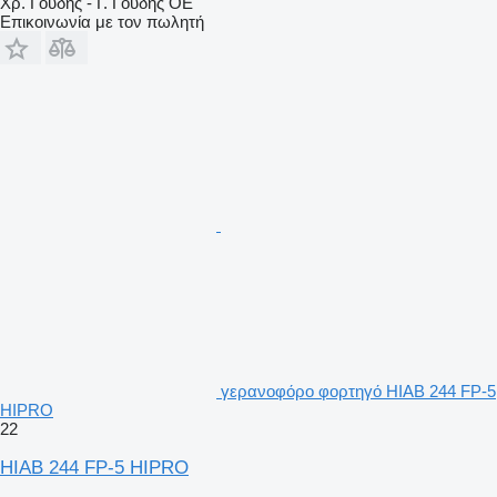
Χρ. Γούδης - Γ. Γούδης ΟΕ
Επικοινωνία με τον πωλητή
γερανοφόρο φορτηγό HIAB 244 FP-5
HIPRO
22
HIAB 244 FP-5 HIPRO