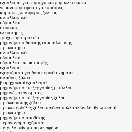
εξοπλισμοί για φορτηγά και ρυμουλκούμενα
γερανοφόρα φορτηγά
καρότσες
καρότσες μεταφοράς ξυλείας
ανταλλακτικά
υδραυλικά
διανομείς
ελκυστήρες
τροχοφόρα τρακτέρ
μηχανήματα δασικής εκμετάλλευσης
πριονιστήρια
ανταλλακτικά
υδραυλικά
υδραυλικοί περιστροφής
εξοπλισμοί
εξαρτήματα για δασοκομικά οχήματα
αρπάγες ξύλου
βιομηχανικοί εξοπλισμοί
μηχανήματα επεξεργασίας μετάλλου
μηχανές ακονίσματος
μηχανήματα επεξεργασίας ξύλου
πριόνια κοπής ξύλου
πριονοκορδέλες ξύλου
πριόνια πολλαπλών λεπίδων
κινητά
πριονιστήρια
μηχανήματα αποθήκης
περονοφόρα οχήματα
πετρελαιοκίνητα περονοφόρα