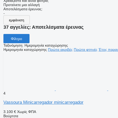
Χρειάζεστε και άλλα φίλτρα;
Προτείνετε μια αλλαγή
Αποτελέσματα έρευνας:
-
εμφάνιση
37 αγγελίες:
Αποτελέσματα έρευνας
Φίλτρο
Ταξινόμηση
:
Ημερομηνία καταχώρησης
Ημερομηνία καταχώρησης
Πρώτα ακριβές
Πρώτα φτηνές
Έτος παραγ
4
Vassoura Minicarregador minicarregador
3.100 €
Χωρίς ΦΠΑ
Βούρτσα