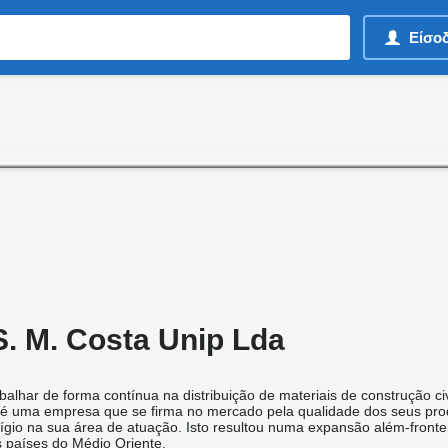
Είσο
. M. Costa Unip Lda
balhar de forma contínua na distribuição de materiais de construção c
 é uma empresa que se firma no mercado pela qualidade dos seus prod
ígio na sua área de atuação. Isto resultou numa expansão além-front
 países do Médio Oriente.