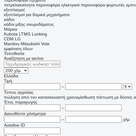
περονοφόρα οχήματα
πετρελαιοκίνητα περονοφόρα
ηλεκτρικά περονοφόρα
φορτωτές εμπο
εξοπλισμοί
εξοπλισμοί για δομικά μηχανήματα
κάδοι
κάδοι μίξης σκυροδέματος
Μάρκα
Kubota
LTMG
Lonking
CDM
LG
Manitou
Mitsubishi
Vote
εμφάνιση όλων
Τοποθεσία
Αναζήτηση με ακτίνα
Ελλάδα
Τιμή
–
Τύπος αγγελίας
πώληση
από τον κατασκευαστή
χρονομίσθωση
πίστωση
με δόσεις
α
Έτος παραγωγής
–
Διανυθέντα χιλιόμετρα
–
χλμ
Autoline ID