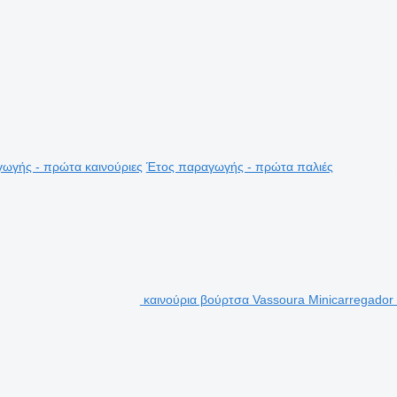
ωγής - πρώτα καινούριες
Έτος παραγωγής - πρώτα παλιές
καινούρια βούρτσα Vassoura Minicarregador