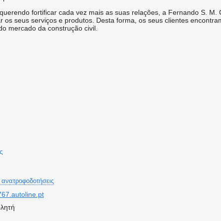
 querendo fortificar cada vez mais as suas relações, a Fernando S. M
ar os seus serviços e produtos. Desta forma, os seus clientes encon
do mercado da construção civil.
ής
 ανατροφοδοτήσεις
7.autoline.pt
ωλητή