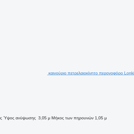
καινούριο πετρελαιοκίνητο περονοφόρο Lonk
ς
Ύψος ανύψωσης
3,05 μ
Μήκος των πηρουνών
1,05 μ