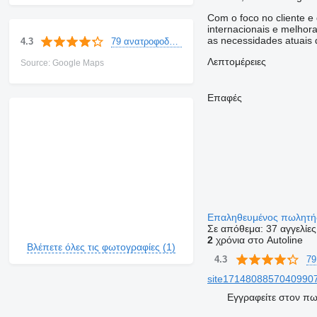
Com o foco no cliente e
internacionais e melhor
as necessidades atuais 
79 ανατροφοδοτήσεις
4.3
Λεπτομέρειες
Source: Google Maps
Επαφές
Επαληθευμένος πωλητ
Σε απόθεμα:
37 αγγελίες
2
χρόνια στο Autoline
Βλέπετε όλες τις φωτογραφίες (1)
79
4.3
site171480885704099076
Εγγραφείτε στον π