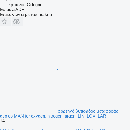
Γερμανία, Cologne
Eurasia ADR
Επικοινωνία με τον πωλητή
φορτηγό βυτιοφόρο μεταφοράς
αερίου MAN for oxygen, nitrogen, argon, LIN, LOX, LAR
14