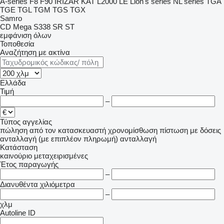
A-series
F8
F90
IRIZAR
KAT
L2000
LE
Lion's series
NL series
TGA
TGE
TGL
TGM
TGS
TGX
Samro
CD
Mega
S338
SR
ST
εμφάνιση όλων
Τοποθεσία
Αναζήτηση με ακτίνα
Ελλάδα
Τιμή
–
Τύπος αγγελίας
πώληση
από τον κατασκευαστή
χρονομίσθωση
πίστωση
με δόσεις
ανταλλαγή (με επιπλέον πληρωμή)
ανταλλαγή
Κατάσταση
καινούριο
μεταχειρισμένες
Έτος παραγωγής
–
Διανυθέντα χιλιόμετρα
–
χλμ
Autoline ID