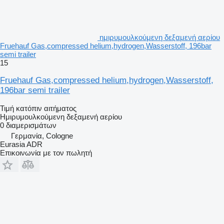
ημιρυμουλκούμενη δεξαμενή αερίου
Fruehauf Gas,compressed helium,hydrogen,Wasserstoff, 196bar
semi trailer
15
Fruehauf Gas,compressed helium,hydrogen,Wasserstoff,
196bar semi trailer
Τιμή κατόπιν αιτήματος
Ημιρυμουλκούμενη δεξαμενή αερίου
0 διαμερισμάτων
Γερμανία, Cologne
Eurasia ADR
Επικοινωνία με τον πωλητή