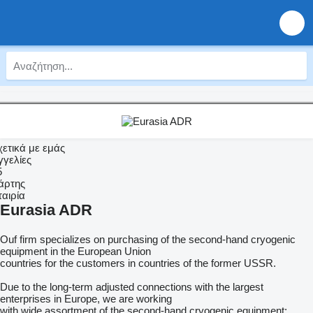
χετικά με εμάς
γγελίες
5
άρτης
ταιρία
Eurasia ADR
Ouf firm specializes on purchasing of the second-hand cryogenic
equipment in the European Union
countries for the customers in countries of the former USSR.
Due to the long-term adjusted connections with the largest
enterprises in Europe, we are working
with wide assortment of the second-hand cryogenic equipment: