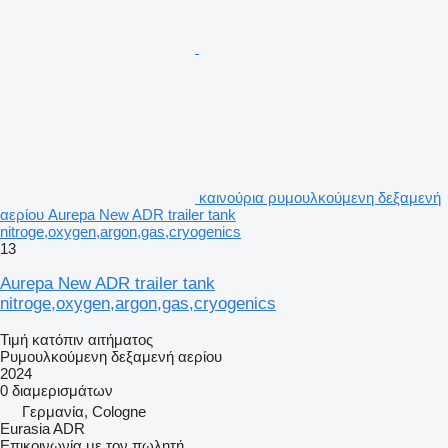
καινούρια ρυμουλκούμενη δεξαμενή
αερίου Aurepa New ADR trailer tank
nitroge,oxygen,argon,gas,cryogenics
13
Aurepa New ADR trailer tank
nitroge,oxygen,argon,gas,cryogenics
Τιμή κατόπιν αιτήματος
Ρυμουλκούμενη δεξαμενή αερίου
2024
0 διαμερισμάτων
Γερμανία, Cologne
Eurasia ADR
Επικοινωνία με τον πωλητή