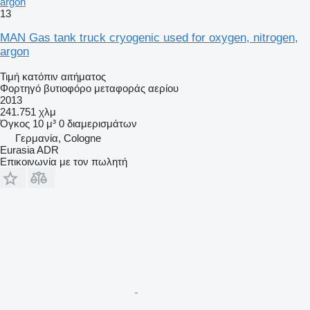
argon
13
MAN Gas tank truck cryogenic used for oxygen, nitrogen,
argon
Τιμή κατόπιν αιτήματος
Φορτηγό βυτιοφόρο μεταφοράς αερίου
2013
241.751 χλμ
Όγκος
10 μ³
0 διαμερισμάτων
Γερμανία, Cologne
Eurasia ADR
Επικοινωνία με τον πωλητή