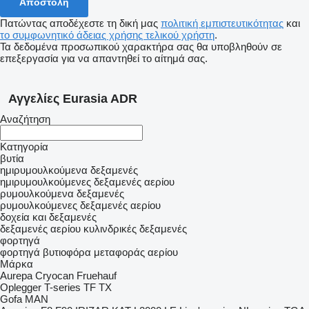
Πατώντας αποδέχεστε τη δική μας
πολιτική εμπιστευτικότητας
και
το συμφωνητικό άδειας χρήσης τελικού χρήστη
.
Τα δεδομένα προσωπικού χαρακτήρα σας θα υποβληθούν σε
επεξεργασία για να απαντηθεί το αίτημά σας.
Αγγελίες Eurasia ADR
Αναζήτηση
Κατηγορία
βυτία
ημιρυμουλκούμενα δεξαμενές
ημιρυμουλκούμενες δεξαμενές αερίου
ρυμουλκούμενα δεξαμενές
ρυμουλκούμενες δεξαμενές αερίου
δοχεία και δεξαμενές
δεξαμενές αερίου
κυλινδρικές δεξαμενές
φορτηγά
φορτηγά βυτιοφόρα μεταφοράς αερίου
Μάρκα
Aurepa
Cryocan
Fruehauf
Oplegger
T-series
TF
TX
Gofa
MAN