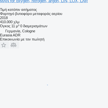
MAN for oxygen, nitrogen, argon, LIN, LOX, LAR
Τιμή κατόπιν αιτήματος
Φορτηγό βυτιοφόρο μεταφοράς αερίου
2018
410.000 χλμ
Όγκος
11 μ³
0 διαμερισμάτων
Γερμανία, Cologne
Eurasia ADR
Επικοινωνία με τον πωλητή