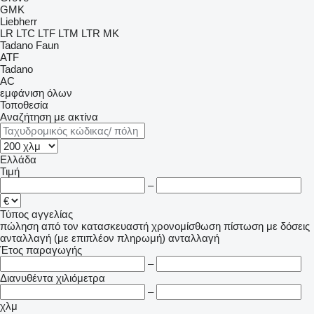
GMK
Liebherr
LR
LTC
LTF
LTM
LTR
MK
Tadano Faun
ATF
Tadano
AC
εμφάνιση όλων
Τοποθεσία
Αναζήτηση με ακτίνα
Ελλάδα
Τιμή
–
Τύπος αγγελίας
πώληση
από τον κατασκευαστή
χρονομίσθωση
πίστωση
με δόσεις
ανταλλαγή (με επιπλέον πληρωμή)
ανταλλαγή
Έτος παραγωγής
–
Διανυθέντα χιλιόμετρα
–
χλμ