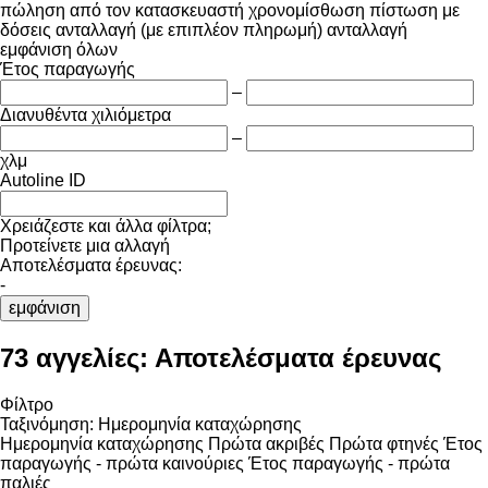
πώληση
από τον κατασκευαστή
χρονομίσθωση
πίστωση
με
δόσεις
ανταλλαγή (με επιπλέον πληρωμή)
ανταλλαγή
εμφάνιση όλων
Έτος παραγωγής
–
Διανυθέντα χιλιόμετρα
–
χλμ
Autoline ID
Χρειάζεστε και άλλα φίλτρα;
Προτείνετε μια αλλαγή
Αποτελέσματα έρευνας:
-
εμφάνιση
73 αγγελίες:
Αποτελέσματα έρευνας
Φίλτρο
Ταξινόμηση
:
Ημερομηνία καταχώρησης
Ημερομηνία καταχώρησης
Πρώτα ακριβές
Πρώτα φτηνές
Έτος
παραγωγής - πρώτα καινούριες
Έτος παραγωγής - πρώτα
παλιές