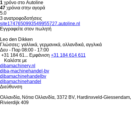
1
χρόνο στο Autoline
47
χρόνια στην αγορά
5.0
3 ανατροφοδοτήσεις
site1747650993549955727.autoline.nl
Εγγραφείτε στον πωλητή
Leo den Dikken
Γλώσσες:
γαλλικά, γερμανικά, ολλανδικά, αγγλικά
Δευ - Παρ
08:00 - 17:00
+31 184 61...
Εμφάνιση
+31 184 614 611
Καλέστε με
dibamachinery.nl
diba-machinehandel-bv
dibamachinehandelbv
dibamachinehandel
Διεύθυνση
Ολλανδία, Νότια Ολλανδία, 3372 BV, Hardinxveld-Giessendam,
Rivierdijk 409