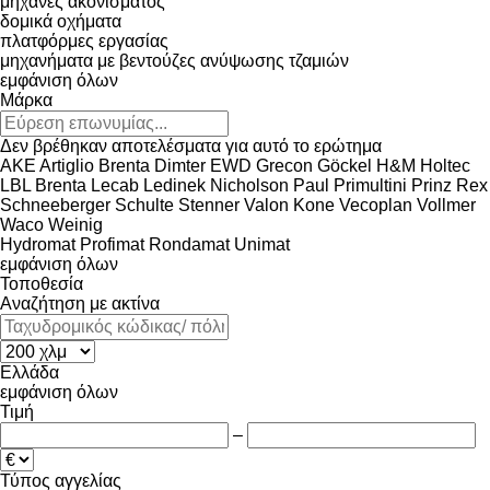
μηχανές ακονίσματος
δομικά οχήματα
πλατφόρμες εργασίας
μηχανήματα με βεντούζες ανύψωσης τζαμιών
εμφάνιση όλων
Μάρκα
Δεν βρέθηκαν αποτελέσματα για αυτό το ερώτημα
AKE
Artiglio
Brenta
Dimter
EWD
Grecon
Göckel
H&M
Holtec
LBL Brenta
Lecab
Ledinek
Nicholson
Paul
Primultini
Prinz
Rex
Schneeberger
Schulte
Stenner
Valon Kone
Vecoplan
Vollmer
Waco
Weinig
Hydromat
Profimat
Rondamat
Unimat
εμφάνιση όλων
Τοποθεσία
Αναζήτηση με ακτίνα
Ελλάδα
εμφάνιση όλων
Τιμή
–
Τύπος αγγελίας