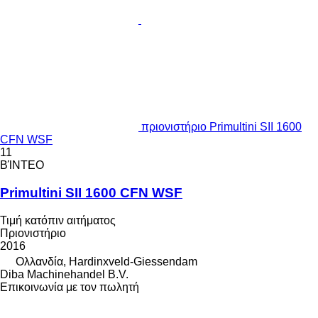
πριονιστήριο Primultini SII 1600
CFN WSF
11
ΒΊΝΤΕΟ
Primultini SII 1600 CFN WSF
Τιμή κατόπιν αιτήματος
Πριονιστήριο
2016
Ολλανδία, Hardinxveld-Giessendam
Diba Machinehandel B.V.
Επικοινωνία με τον πωλητή