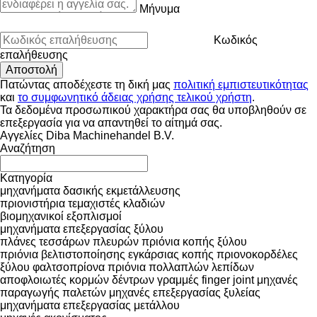
Μήνυμα
Κωδικός
επαλήθευσης
Πατώντας αποδέχεστε τη δική μας
πολιτική εμπιστευτικότητας
και
το συμφωνητικό άδειας χρήσης τελικού χρήστη
.
Τα δεδομένα προσωπικού χαρακτήρα σας θα υποβληθούν σε
επεξεργασία για να απαντηθεί το αίτημά σας.
Αγγελίες Diba Machinehandel B.V.
Αναζήτηση
Κατηγορία
μηχανήματα δασικής εκμετάλλευσης
πριονιστήρια
τεμαχιστές κλαδιών
βιομηχανικοί εξοπλισμοί
μηχανήματα επεξεργασίας ξύλου
πλάνες τεσσάρων πλευρών
πριόνια κοπής ξύλου
πριόνια βελτιστοποίησης εγκάρσιας κοπής
πριονοκορδέλες
ξύλου
φαλτσοπρίονα
πριόνια πολλαπλών λεπίδων
αποφλοιωτές κορμών δέντρων
γραμμές finger joint
μηχανές
παραγωγής παλετών
μηχανές επεξεργασίας ξυλείας
μηχανήματα επεξεργασίας μετάλλου