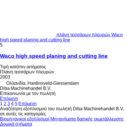
πλάνη τεσσάρων πλευρών Waco
high speed planing and cutting line
5
Waco high speed planing and cutting line
Τιμή κατόπιν αιτήματος
Πλάνη τεσσάρων πλευρών
2003
Ολλανδία, Hardinxveld-Giessendam
Diba Machinehandel B.V.
Επικοινωνία με τον πωλητή
Επόμενη
1
2
3
4
5
Επόμενη
Αναζήτηση εξοπλισμού του πωλητή Diba Machinehandel B.V.
σε αυτές τις κατηγορίες
Βιομηχανικοί εξοπλισμοί
Μηχανήματα δασικής εκμετάλλευσης
Δομικά οχήματα